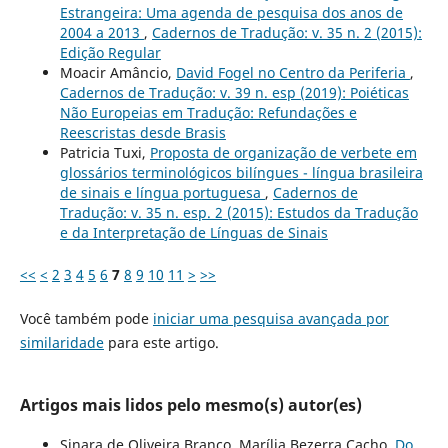
Estrangeira: Uma agenda de pesquisa dos anos de
2004 a 2013
,
Cadernos de Tradução: v. 35 n. 2 (2015):
Edição Regular
Moacir Amâncio,
David Fogel no Centro da Periferia
,
Cadernos de Tradução: v. 39 n. esp (2019): Poiéticas
Não Europeias em Tradução: Refundações e
Reescristas desde Brasis
Patricia Tuxi,
Proposta de organização de verbete em
glossários terminológicos bilíngues - língua brasileira
de sinais e língua portuguesa
,
Cadernos de
Tradução: v. 35 n. esp. 2 (2015): Estudos da Tradução
e da Interpretação de Línguas de Sinais
<<
<
2
3
4
5
6
7
8
9
10
11
>
>>
Você também pode
iniciar uma pesquisa avançada por
similaridade
para este artigo.
Artigos mais lidos pelo mesmo(s) autor(es)
Sinara de Oliveira Branco, Marília Bezerra Cacho,
Do