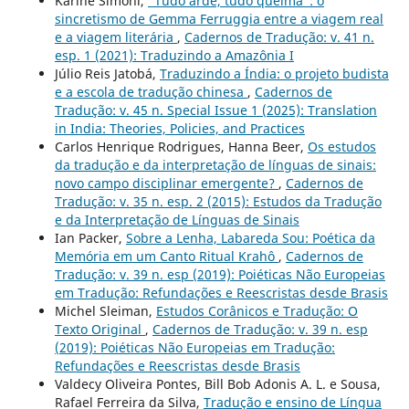
Karine Simoni,
“Tudo arde, tudo queima”: o
sincretismo de Gemma Ferruggia entre a viagem real
e a viagem literária
,
Cadernos de Tradução: v. 41 n.
esp. 1 (2021): Traduzindo a Amazônia I
Júlio Reis Jatobá,
Traduzindo a Índia: o projeto budista
e a escola de tradução chinesa
,
Cadernos de
Tradução: v. 45 n. Special Issue 1 (2025): Translation
in India: Theories, Policies, and Practices
Carlos Henrique Rodrigues, Hanna Beer,
Os estudos
da tradução e da interpretação de línguas de sinais:
novo campo disciplinar emergente?
,
Cadernos de
Tradução: v. 35 n. esp. 2 (2015): Estudos da Tradução
e da Interpretação de Línguas de Sinais
Ian Packer,
Sobre a Lenha, Labareda Sou: Poética da
Memória em um Canto Ritual Krahô
,
Cadernos de
Tradução: v. 39 n. esp (2019): Poiéticas Não Europeias
em Tradução: Refundações e Reescristas desde Brasis
Michel Sleiman,
Estudos Corânicos e Tradução: O
Texto Original
,
Cadernos de Tradução: v. 39 n. esp
(2019): Poiéticas Não Europeias em Tradução:
Refundações e Reescristas desde Brasis
Valdecy Oliveira Pontes, Bill Bob Adonis A. L. e Sousa,
Rafael Ferreira da Silva,
Tradução e ensino de Língua