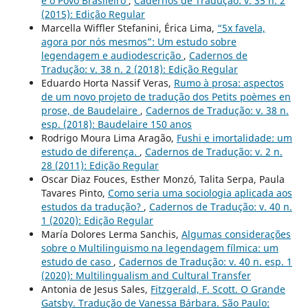
e o Povo Brasileiro
,
Cadernos de Tradução: v. 35 n. 2
(2015): Edição Regular
Marcella Wiffler Stefanini, Érica Lima,
“5x favela,
agora por nós mesmos”: Um estudo sobre
legendagem e audiodescrição
,
Cadernos de
Tradução: v. 38 n. 2 (2018): Edição Regular
Eduardo Horta Nassif Veras,
Rumo à prosa: aspectos
de um novo projeto de tradução dos Petits poèmes en
prose, de Baudelaire
,
Cadernos de Tradução: v. 38 n.
esp. (2018): Baudelaire 150 anos
Rodrigo Moura Lima Aragão,
Fushi e imortalidade: um
estudo de diferença.
,
Cadernos de Tradução: v. 2 n.
28 (2011): Edição Regular
Oscar Diaz Fouces, Esther Monzó, Talita Serpa, Paula
Tavares Pinto,
Como seria uma sociologia aplicada aos
estudos da tradução?
,
Cadernos de Tradução: v. 40 n.
1 (2020): Edição Regular
María Dolores Lerma Sanchis,
Algumas considerações
sobre o Multilinguismo na legendagem fílmica: um
estudo de caso
,
Cadernos de Tradução: v. 40 n. esp. 1
(2020): Multilingualism and Cultural Transfer
Antonia de Jesus Sales,
Fitzgerald, F. Scott. O Grande
Gatsby. Tradução de Vanessa Bárbara. São Paulo: