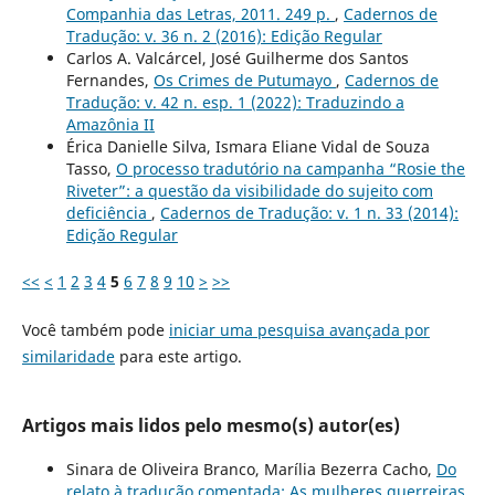
Companhia das Letras, 2011. 249 p.
,
Cadernos de
Tradução: v. 36 n. 2 (2016): Edição Regular
Carlos A. Valcárcel, José Guilherme dos Santos
Fernandes,
Os Crimes de Putumayo
,
Cadernos de
Tradução: v. 42 n. esp. 1 (2022): Traduzindo a
Amazônia II
Érica Danielle Silva, Ismara Eliane Vidal de Souza
Tasso,
O processo tradutório na campanha “Rosie the
Riveter”: a questão da visibilidade do sujeito com
deficiência
,
Cadernos de Tradução: v. 1 n. 33 (2014):
Edição Regular
<<
<
1
2
3
4
5
6
7
8
9
10
>
>>
Você também pode
iniciar uma pesquisa avançada por
similaridade
para este artigo.
Artigos mais lidos pelo mesmo(s) autor(es)
Sinara de Oliveira Branco, Marília Bezerra Cacho,
Do
relato à tradução comentada: As mulheres guerreiras