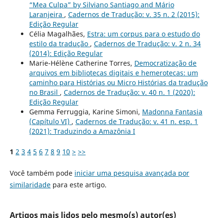
“Mea Culpa” by Silviano Santiago and Mário
Laranjeira
,
Cadernos de Tradução: v. 35 n. 2 (2015):
Edição Regular
Célia Magalhães,
Estra: um corpus para o estudo do
estilo da tradução
,
Cadernos de Tradução: v. 2 n. 34
(2014): Edição Regular
Marie-Hélène Catherine Torres,
Democratização de
arquivos em bibliotecas digitais e hemerotecas: um
caminho para Histórias ou Micro Histórias da tradução
no Brasil
,
Cadernos de Tradução: v. 40 n. 1 (2020):
Edição Regular
Gemma Ferruggia, Karine Simoni,
Madonna Fantasia
(Capítulo VI)
,
Cadernos de Tradução: v. 41 n. esp. 1
(2021): Traduzindo a Amazônia I
1
2
3
4
5
6
7
8
9
10
>
>>
Você também pode
iniciar uma pesquisa avançada por
similaridade
para este artigo.
Artigos mais lidos pelo mesmo(s) autor(es)