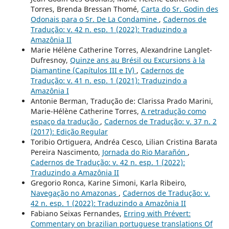
Torres, Brenda Bressan Thomé,
Carta do Sr. Godin des
Odonais para o Sr. De La Condamine
,
Cadernos de
Tradução: v. 42 n. esp. 1 (2022): Traduzindo a
Amazônia II
Marie Hélène Catherine Torres, Alexandrine Langlet-
Dufresnoy,
Quinze ans au Brésil ou Excursions à la
Diamantine (Capítulos III e IV)
,
Cadernos de
Tradução: v. 41 n. esp. 1 (2021): Traduzindo a
Amazônia I
Antonie Berman, Tradução de: Clarissa Prado Marini,
Marie-Hélène Catherine Torres,
A retradução como
espaço da tradução
,
Cadernos de Tradução: v. 37 n. 2
(2017): Edição Regular
Toribio Ortiguera, Andréa Cesco, Lilian Cristina Barata
Pereira Nascimento,
Jornada do Rio Marañón
,
Cadernos de Tradução: v. 42 n. esp. 1 (2022):
Traduzindo a Amazônia II
Gregorio Ronca, Karine Simoni, Karla Ribeiro,
Navegação no Amazonas
,
Cadernos de Tradução: v.
42 n. esp. 1 (2022): Traduzindo a Amazônia II
Fabiano Seixas Fernandes,
Erring with Prévert:
Commentary on brazilian portuguese translations Of