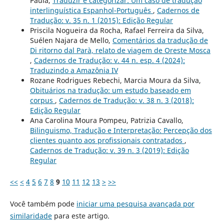
Paula,
Traduzir é categorizar: Um caso de tradução
interlinguística Espanhol-Português
,
Cadernos de
Tradução: v. 35 n. 1 (2015): Edição Regular
Priscila Nogueira da Rocha, Rafael Ferreira da Silva,
Suélen Najara de Mello,
Comentários da tradução de
Di ritorno dal Parà, relato de viagem de Oreste Mosca
,
Cadernos de Tradução: v. 44 n. esp. 4 (2024):
Traduzindo a Amazônia IV
Rozane Rodrigues Rebechi, Marcia Moura da Silva,
Obituários na tradução: um estudo baseado em
corpus
,
Cadernos de Tradução: v. 38 n. 3 (2018):
Edição Regular
Ana Carolina Moura Pompeu, Patrizia Cavallo,
Bilinguismo, Tradução e Interpretação: Percepção dos
clientes quanto aos profissionais contratados
,
Cadernos de Tradução: v. 39 n. 3 (2019): Edição
Regular
<<
<
4
5
6
7
8
9
10
11
12
13
>
>>
Você também pode
iniciar uma pesquisa avançada por
similaridade
para este artigo.