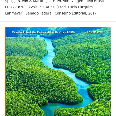
Spix, J. B. von & Martius, C. F. Ph. von. Viagem pelo Brasil
(1817-1820). 3 vols. e 1 Atlas. (Trad. Lúcia Furquim
Lahmeyer). Senado Federal, Conselho Editorial, 2017