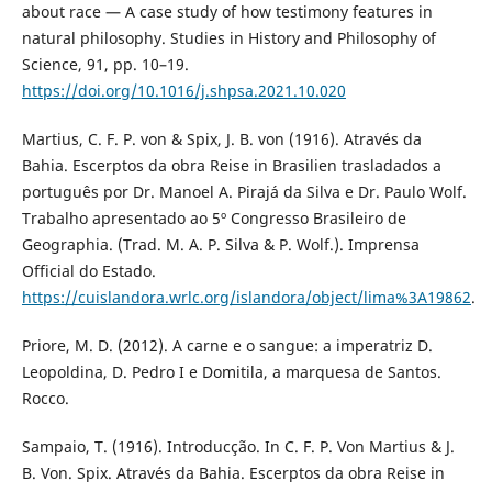
about race — A case study of how testimony features in
natural philosophy. Studies in History and Philosophy of
Science, 91, pp. 10–19.
https://doi.org/10.1016/j.shpsa.2021.10.020
Martius, C. F. P. von & Spix, J. B. von (1916). Através da
Bahia. Escerptos da obra Reise in Brasilien trasladados a
português por Dr. Manoel A. Pirajá da Silva e Dr. Paulo Wolf.
Trabalho apresentado ao 5º Congresso Brasileiro de
Geographia. (Trad. M. A. P. Silva & P. Wolf.). Imprensa
Official do Estado.
https://cuislandora.wrlc.org/islandora/object/lima%3A19862
.
Priore, M. D. (2012). A carne e o sangue: a imperatriz D.
Leopoldina, D. Pedro I e Domitila, a marquesa de Santos.
Rocco.
Sampaio, T. (1916). Introducção. In C. F. P. Von Martius & J.
B. Von. Spix. Através da Bahia. Escerptos da obra Reise in