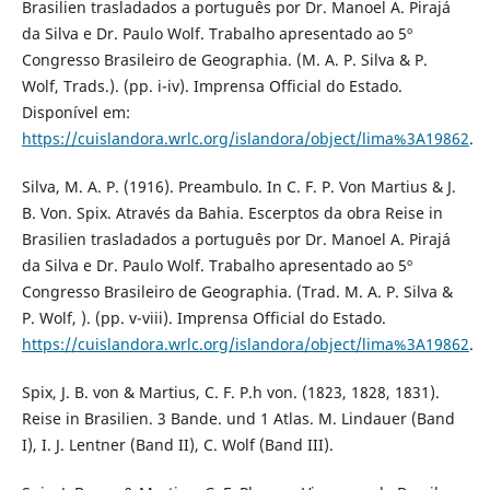
Brasilien trasladados a português por Dr. Manoel A. Pirajá
da Silva e Dr. Paulo Wolf. Trabalho apresentado ao 5º
Congresso Brasileiro de Geographia. (M. A. P. Silva & P.
Wolf, Trads.). (pp. i-iv). Imprensa Official do Estado.
Disponível em:
https://cuislandora.wrlc.org/islandora/object/lima%3A19862
.
Silva, M. A. P. (1916). Preambulo. In C. F. P. Von Martius & J.
B. Von. Spix. Através da Bahia. Escerptos da obra Reise in
Brasilien trasladados a português por Dr. Manoel A. Pirajá
da Silva e Dr. Paulo Wolf. Trabalho apresentado ao 5º
Congresso Brasileiro de Geographia. (Trad. M. A. P. Silva &
P. Wolf, ). (pp. v-viii). Imprensa Official do Estado.
https://cuislandora.wrlc.org/islandora/object/lima%3A19862
.
Spix, J. B. von & Martius, C. F. P.h von. (1823, 1828, 1831).
Reise in Brasilien. 3 Bande. und 1 Atlas. M. Lindauer (Band
I), I. J. Lentner (Band II), C. Wolf (Band III).