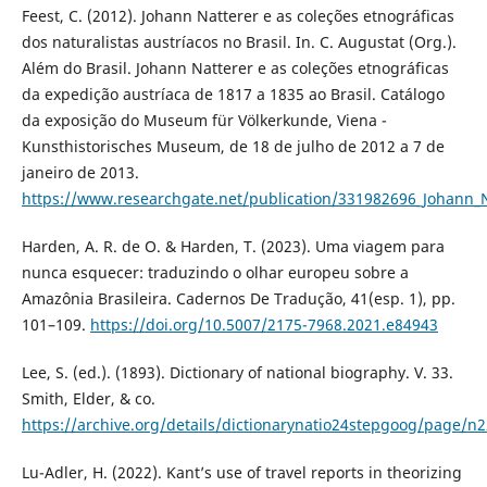
Feest, C. (2012). Johann Natterer e as coleções etnográficas
dos naturalistas austríacos no Brasil. In. C. Augustat (Org.).
Além do Brasil. Johann Natterer e as coleções etnográficas
da expedição austríaca de 1817 a 1835 ao Brasil. Catálogo
da exposição do Museum für Völkerkunde, Viena -
Kunsthistorisches Museum, de 18 de julho de 2012 a 7 de
janeiro de 2013.
https://www.researchgate.net/publication/331982696_Johann_Na
Harden, A. R. de O. & Harden, T. (2023). Uma viagem para
nunca esquecer: traduzindo o olhar europeu sobre a
Amazônia Brasileira. Cadernos De Tradução, 41(esp. 1), pp.
101–109.
https://doi.org/10.5007/2175-7968.2021.e84943
Lee, S. (ed.). (1893). Dictionary of national biography. V. 33.
Smith, Elder, & co.
https://archive.org/details/dictionarynatio24stepgoog/page/
Lu-Adler, H. (2022). Kant’s use of travel reports in theorizing