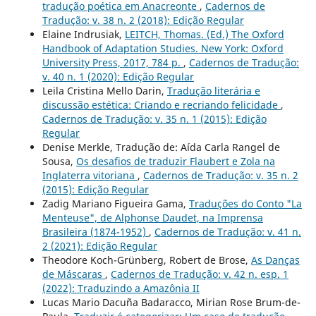
tradução poética em Anacreonte
,
Cadernos de
Tradução: v. 38 n. 2 (2018): Edição Regular
Elaine Indrusiak,
LEITCH, Thomas. (Ed.) The Oxford
Handbook of Adaptation Studies. New York: Oxford
University Press, 2017, 784 p.
,
Cadernos de Tradução:
v. 40 n. 1 (2020): Edição Regular
Leila Cristina Mello Darin,
Tradução literária e
discussão estética: Criando e recriando felicidade
,
Cadernos de Tradução: v. 35 n. 1 (2015): Edição
Regular
Denise Merkle, Tradução de: Aída Carla Rangel de
Sousa,
Os desafios de traduzir Flaubert e Zola na
Inglaterra vitoriana
,
Cadernos de Tradução: v. 35 n. 2
(2015): Edição Regular
Zadig Mariano Figueira Gama,
Traduções do Conto "La
Menteuse", de Alphonse Daudet, na Imprensa
Brasileira (1874-1952)
,
Cadernos de Tradução: v. 41 n.
2 (2021): Edição Regular
Theodore Koch-Grünberg, Robert de Brose,
As Danças
de Máscaras
,
Cadernos de Tradução: v. 42 n. esp. 1
(2022): Traduzindo a Amazônia II
Lucas Mario Dacuña Badaracco, Mirian Rose Brum-de-