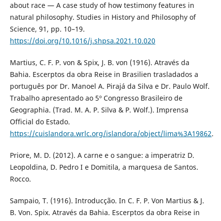
about race — A case study of how testimony features in
natural philosophy. Studies in History and Philosophy of
Science, 91, pp. 10–19.
https://doi.org/10.1016/j.shpsa.2021.10.020
Martius, C. F. P. von & Spix, J. B. von (1916). Através da
Bahia. Escerptos da obra Reise in Brasilien trasladados a
português por Dr. Manoel A. Pirajá da Silva e Dr. Paulo Wolf.
Trabalho apresentado ao 5º Congresso Brasileiro de
Geographia. (Trad. M. A. P. Silva & P. Wolf.). Imprensa
Official do Estado.
https://cuislandora.wrlc.org/islandora/object/lima%3A19862
.
Priore, M. D. (2012). A carne e o sangue: a imperatriz D.
Leopoldina, D. Pedro I e Domitila, a marquesa de Santos.
Rocco.
Sampaio, T. (1916). Introducção. In C. F. P. Von Martius & J.
B. Von. Spix. Através da Bahia. Escerptos da obra Reise in