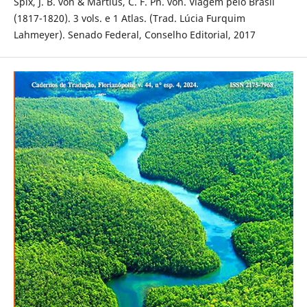
Spix, J. B. von & Martius, C. F. Ph. von. Viagem pelo Brasil
(1817-1820). 3 vols. e 1 Atlas. (Trad. Lúcia Furquim
Lahmeyer). Senado Federal, Conselho Editorial, 2017