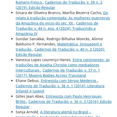
Romero-Fresco
,
Cadernos de Tradução: v. 39 n. 2
(2019): Edição Regular
Sinara de Oliveira Branco, Marília Bezerra Cacho,
Do
relato à tradução comentada: As mulheres guerreiras
da Amazônia do início do séc. XX
,
Cadernos de
Tradução: v. 44 n. esp. 4 (2024): Traduzindo a
Amazônia IV
Sundar Sarukkai, Rodrigo Bilhalva Moncks, Alinne
Balduino P. Fernandes,
Matemática, linguagem e
tradução
,
Cadernos de Tradução: v. 40 n. 2 (2020):
Edição Regular
Vanessa Lopes Lourenço Hanes,
Entre continentes: as
traduções de Agatha Christie como mediadores
interculturais
,
Cadernos de Tradução: v. 37 n. 1
(2017): Moving Bodies Across Transland
Eliane Debus,
Entrevista com Sérgio Medeiros
,
Cadernos de Tradução: v. 36 n. 1 (2016): Literatura
Infantil e Juvenil
Gilles Jean Abes,
Entrevista com Paulo Henriques
Britto
,
Cadernos de Tradução: v. 36 n. 3 (2016): Edição
Regular
Sonja Arnold,
A literatura alemã no Brasil –