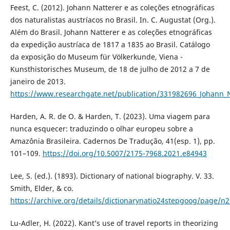
Feest, C. (2012). Johann Natterer e as coleções etnográficas
dos naturalistas austríacos no Brasil. In. C. Augustat (Org.).
Além do Brasil. Johann Natterer e as coleções etnográficas
da expedição austríaca de 1817 a 1835 ao Brasil. Catálogo
da exposição do Museum für Völkerkunde, Viena -
Kunsthistorisches Museum, de 18 de julho de 2012 a 7 de
janeiro de 2013.
https://www.researchgate.net/publication/331982696_Johann_Na
Harden, A. R. de O. & Harden, T. (2023). Uma viagem para
nunca esquecer: traduzindo o olhar europeu sobre a
Amazônia Brasileira. Cadernos De Tradução, 41(esp. 1), pp.
101–109.
https://doi.org/10.5007/2175-7968.2021.e84943
Lee, S. (ed.). (1893). Dictionary of national biography. V. 33.
Smith, Elder, & co.
https://archive.org/details/dictionarynatio24stepgoog/page/
Lu-Adler, H. (2022). Kant’s use of travel reports in theorizing