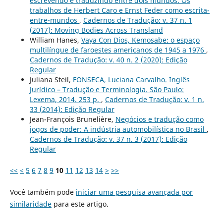
escrevendo e traduzindo entre dois mundos. Os
trabalhos de Herbert Caro e Ernst Feder como escrita-
entre-mundos
,
Cadernos de Tradução: v. 37 n. 1
(2017): Moving Bodies Across Transland
William Hanes,
Vaya Con Dios, Kemosabe: o espaço
multilíngue de faroestes americanos de 1945 a 1976
,
Cadernos de Tradução: v. 40 n. 2 (2020): Edição
Regular
Juliana Steil,
FONSECA, Luciana Carvalho. Inglês
Jurídico – Tradução e Terminologia. São Paulo:
Lexema, 2014. 253 p.
,
Cadernos de Tradução: v. 1 n.
33 (2014): Edição Regular
Jean-François Brunelière,
Negócios e tradução como
jogos de poder: A indústria automobilística no Brasil
,
Cadernos de Tradução: v. 37 n. 3 (2017): Edição
Regular
<<
<
5
6
7
8
9
10
11
12
13
14
>
>>
Você também pode
iniciar uma pesquisa avançada por
similaridade
para este artigo.