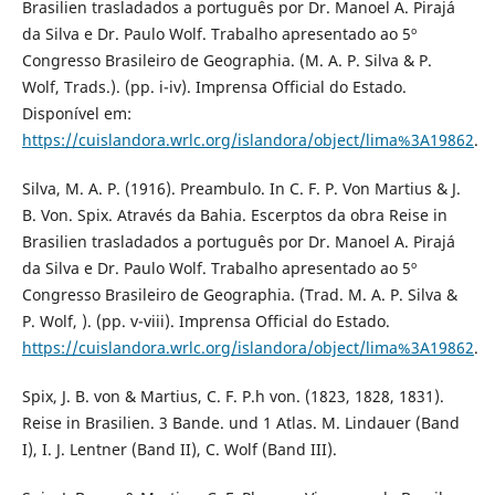
Brasilien trasladados a português por Dr. Manoel A. Pirajá
da Silva e Dr. Paulo Wolf. Trabalho apresentado ao 5º
Congresso Brasileiro de Geographia. (M. A. P. Silva & P.
Wolf, Trads.). (pp. i-iv). Imprensa Official do Estado.
Disponível em:
https://cuislandora.wrlc.org/islandora/object/lima%3A19862
.
Silva, M. A. P. (1916). Preambulo. In C. F. P. Von Martius & J.
B. Von. Spix. Através da Bahia. Escerptos da obra Reise in
Brasilien trasladados a português por Dr. Manoel A. Pirajá
da Silva e Dr. Paulo Wolf. Trabalho apresentado ao 5º
Congresso Brasileiro de Geographia. (Trad. M. A. P. Silva &
P. Wolf, ). (pp. v-viii). Imprensa Official do Estado.
https://cuislandora.wrlc.org/islandora/object/lima%3A19862
.
Spix, J. B. von & Martius, C. F. P.h von. (1823, 1828, 1831).
Reise in Brasilien. 3 Bande. und 1 Atlas. M. Lindauer (Band
I), I. J. Lentner (Band II), C. Wolf (Band III).