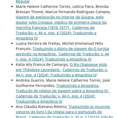
Regular
Marie Helene Catherine Torres, Letícia Fiera, Brenda
Bressan Thomé, Marcio Fernando Rodrigues Campos,
Viagem de exploração no interior da Guiana, pelo
doutor Jules Crevaux, médico de primeira classe da
marinha francesa (1876-1877)
,
Cadernos de
Tradução: v. 44 n. esp. 4 (2024): Traduzindo a
Amazônia IV
Luana Ferreira de Freitas, Michel Emmanuel Félix
François,
Traduzindo o diário de viagem do O turista
aprendiz na Amazônia
,
Cadernos de Tradução: v. 44
n. esp. 4 (2024): Traduzindo a Amazônia IV
Katia Aily Franco de Camargo,
O Rio Oiapoque visto
por Théodore Lacordaire
,
Cadernos de Tradução: v.
44 n. esp. 4 (2024): Traduzindo a Amazônia IV
Andréia Guerini, Marie Helene Catherine Torres, José
Guilherme Fernandes,
Traduzindo a Amazônia.
Tradução de relatos de viagem sobre a Amazônia IV
,
Cadernos de Tradução: v. 44 n. esp. 4 (2024):
Traduzindo a Amazônia IV
Ana Cláudia Romano Ribeiro,
Traduzindo os recursos
sonoros do livro I da Utopia para o português do
Brasil
,
Cadernos de Tradução: v. 35 n. 2 (2015): Edição