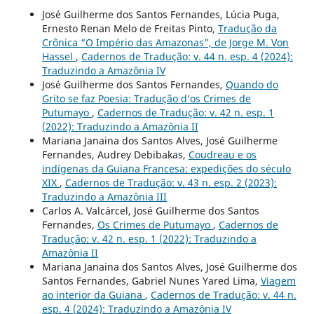
José Guilherme dos Santos Fernandes, Lúcia Puga,
Ernesto Renan Melo de Freitas Pinto,
Tradução da
Crônica “O Império das Amazonas”, de Jorge M. Von
Hassel
,
Cadernos de Tradução: v. 44 n. esp. 4 (2024):
Traduzindo a Amazônia IV
José Guilherme dos Santos Fernandes,
Quando do
Grito se faz Poesia: Tradução d’os Crimes de
Putumayo
,
Cadernos de Tradução: v. 42 n. esp. 1
(2022): Traduzindo a Amazônia II
Mariana Janaina dos Santos Alves, José Guilherme
Fernandes, Audrey Debibakas,
Coudreau e os
indígenas da Guiana Francesa: expedições do século
XIX
,
Cadernos de Tradução: v. 43 n. esp. 2 (2023):
Traduzindo a Amazônia III
Carlos A. Valcárcel, José Guilherme dos Santos
Fernandes,
Os Crimes de Putumayo
,
Cadernos de
Tradução: v. 42 n. esp. 1 (2022): Traduzindo a
Amazônia II
Mariana Janaina dos Santos Alves, José Guilherme dos
Santos Fernandes, Gabriel Nunes Yared Lima,
Viagem
ao interior da Guiana
,
Cadernos de Tradução: v. 44 n.
esp. 4 (2024): Traduzindo a Amazônia IV