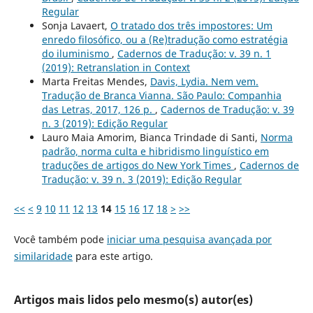
Regular
Sonja Lavaert,
O tratado dos três impostores: Um
enredo filosófico, ou a (Re)tradução como estratégia
do iluminismo
,
Cadernos de Tradução: v. 39 n. 1
(2019): Retranslation in Context
Marta Freitas Mendes,
Davis, Lydia. Nem vem.
Tradução de Branca Vianna. São Paulo: Companhia
das Letras, 2017, 126 p.
,
Cadernos de Tradução: v. 39
n. 3 (2019): Edição Regular
Lauro Maia Amorim, Bianca Trindade di Santi,
Norma
padrão, norma culta e hibridismo linguístico em
traduções de artigos do New York Times
,
Cadernos de
Tradução: v. 39 n. 3 (2019): Edição Regular
<<
<
9
10
11
12
13
14
15
16
17
18
>
>>
Você também pode
iniciar uma pesquisa avançada por
similaridade
para este artigo.
Artigos mais lidos pelo mesmo(s) autor(es)