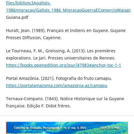
files/biblio%3Agallois-
1986migracao/Gallois_1986_MigracaoGuerraEComercioWaiapi
Guiana.pdf
Huralt, Jean. (1989). Français et Indiens en Guyane. Guyane
Presses Diffusion, Cayenne.
Le Tourneau, F. M., Greissing, A. (2013). Les premières
explorations. Le Jari. Presses universitaires de Rennes.
https://books.openedition.org/pur/47983#anchor-toc-1-1
Portal Amazônia. (2021). Fotografia do fruto camapu.
https://portalamazonia.com/amazonia-az/camapu
Ternaux-Compans. (1843). Notice Historique sur la Guyane
française. Edição F. Didot frères.