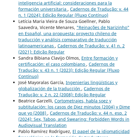
inteligencia artificial: consideraciones para la
formación universitaria
,
Cadernos de Tradução: v. 44
n. 1 (2024): Edição Regular (Fluxo Contínuo)
Letícia Maria Vieira de Souza Goellner, Pablo
Saavedra, Vicente Menares,
"Reinações de Narizinho"
en Español, una propuesta: proyecto chileno de
traducción y análisis comparativo de traducción
latinoamericanas
,
Cadernos de Tradução: v. 41 n. 2
(2021): Edição Regular
Sandra Bibiana Clavijo Olmos,
Entre formación y
certificación: el caso colombiano
,
Cadernos de
Tradução: v. 43 n. 1 (2023): Edição Regular (Fluxo
Contínuo)
José Mayoralas García,
Ingenierías lingüísticas y
globalización de la traducción
,
Cadernos de
Tradução: v. 2 n. 22 (2008): Edição Regular
Beatrice Garzelli,
Cortometrajes, habla soez y
subtitulación: los casos de Diez minutos (2004) y Dime
que yo (2008)
,
Cadernos de Tradução: v. 44 n. esp. 2
(2024): Sex, Taboo, and Swearing: Forbidden Words in
Audiovisual Translation
Pablo Ramírez Rodríguez,
El papel de la idiomaticidad