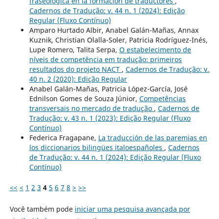
fraseológica en la formación de traductores
,
Cadernos de Tradução: v. 44 n. 1 (2024): Edição
Regular (Fluxo Contínuo)
Amparo Hurtado Albir, Anabel Galán-Mañas, Annax
Kuznik, Christian Olalla-Soler, Patricia Rodríguez-Inés,
Lupe Romero, Talita Serpa,
O estabelecimento de
níveis de competência em tradução: primeiros
resultados do projeto NACT
,
Cadernos de Tradução: v.
40 n. 2 (2020): Edição Regular
Anabel Galán-Mañas, Patricia López-García, José
Ednilson Gomes de Souza Júnior,
Competências
transversais no mercado de tradução
,
Cadernos de
Tradução: v. 43 n. 1 (2023): Edição Regular (Fluxo
Contínuo)
Federica Fragapane,
La traducción de las paremias en
los diccionarios bilingües italoespañoles
,
Cadernos
de Tradução: v. 44 n. 1 (2024): Edição Regular (Fluxo
Contínuo)
<<
<
1
2
3
4
5
6
7
8
>
>>
Você também pode
iniciar uma pesquisa avançada por