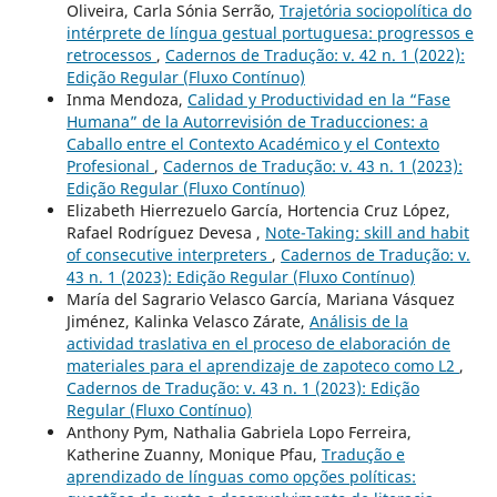
Oliveira, Carla Sónia Serrão,
Trajetória sociopolítica do
intérprete de língua gestual portuguesa: progressos e
retrocessos
,
Cadernos de Tradução: v. 42 n. 1 (2022):
Edição Regular (Fluxo Contínuo)
Inma Mendoza,
Calidad y Productividad en la “Fase
Humana” de la Autorrevisión de Traducciones: a
Caballo entre el Contexto Académico y el Contexto
Profesional
,
Cadernos de Tradução: v. 43 n. 1 (2023):
Edição Regular (Fluxo Contínuo)
Elizabeth Hierrezuelo García, Hortencia Cruz López,
Rafael Rodríguez Devesa ,
Note-Taking: skill and habit
of consecutive interpreters
,
Cadernos de Tradução: v.
43 n. 1 (2023): Edição Regular (Fluxo Contínuo)
María del Sagrario Velasco García, Mariana Vásquez
Jiménez, Kalinka Velasco Zárate,
Análisis de la
actividad traslativa en el proceso de elaboración de
materiales para el aprendizaje de zapoteco como L2
,
Cadernos de Tradução: v. 43 n. 1 (2023): Edição
Regular (Fluxo Contínuo)
Anthony Pym, Nathalia Gabriela Lopo Ferreira,
Katherine Zuanny, Monique Pfau,
Tradução e
aprendizado de línguas como opções políticas: