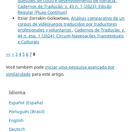
questões de custo e desenvolvimento de literacia
,
Cadernos de Tradução: v. 43 n. 1 (2023): Edição
Regular (Fluxo Contínuo)
Itziar Zorrakin-Goikoetxea,
Análisis comparativo de un
corpus de videojuegos traducidos por traductores
profesionales y voluntarios
,
Cadernos de Tradução: v.
44 n. esp. 1 (2024): Circum-Navegações Transtextuais
e Culturais
<<
<
3
4
5
6
7
8
Você também pode
iniciar uma pesquisa avançada por
similaridade
para este artigo.
Idioma
Español (España)
Português (Brasil)
English
Deutsch