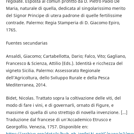
regolate. Esposta al comun profitto da D. Pietro Paolo De
Maria, naturale di quella, dedicata al singolarissimo merito
del Signor Principe di utera padrone di quelle fertilissime
contrade. Palermo: Regia Stamperia di D. Giacomo Epiro,
1765.
Fuentes secundarias
Ansaldi, Giacomo; Cartabellotta, Dario; Falco, Vito; Gagliano,
Francesco & Scienza, Attilio (Eds.). Identità e ricchezza del
vigneto Sicilia. Palermo: Assessorato Regionale
dell’Agricoltura, dello Sviluppo Rurale e della Pesca
Mediterranea, 2014.
Bidet, Nicolas. Trattato sopra la coltivazione delle viti, del
modo di fare i vini, e di governarli, ornato di Figure, e
massime di quella di uno strettojo di novella invenzione. [...]
Traduzione dal francese di un’Accademico Etrusco e
Georgofilo. Venezia, 1757. Disponible en:
https://archive.org/details/bub_gb_jonfgLN_pnYC/page/n3/m