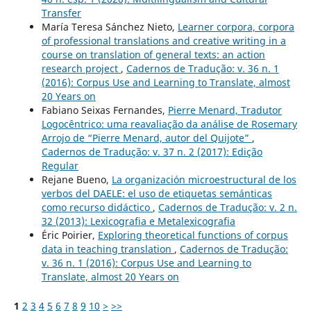
Transfer
María Teresa Sánchez Nieto,
Learner corpora, corpora
of professional translations and creative writing in a
course on translation of general texts: an action
research project
,
Cadernos de Tradução: v. 36 n. 1
(2016): Corpus Use and Learning to Translate, almost
20 Years on
Fabiano Seixas Fernandes,
Pierre Menard, Tradutor
Logocêntrico: uma reavaliação da análise de Rosemary
Arrojo de “Pierre Menard, autor del Quijote”
,
Cadernos de Tradução: v. 37 n. 2 (2017): Edição
Regular
Rejane Bueno,
La organización microestructural de los
verbos del DAELE: el uso de etiquetas semánticas
como recurso didáctico
,
Cadernos de Tradução: v. 2 n.
32 (2013): Lexicografia e Metalexicografia
Éric Poirier,
Exploring theoretical functions of corpus
data in teaching translation
,
Cadernos de Tradução:
v. 36 n. 1 (2016): Corpus Use and Learning to
Translate, almost 20 Years on
1
2
3
4
5
6
7
8
9
10
>
>>