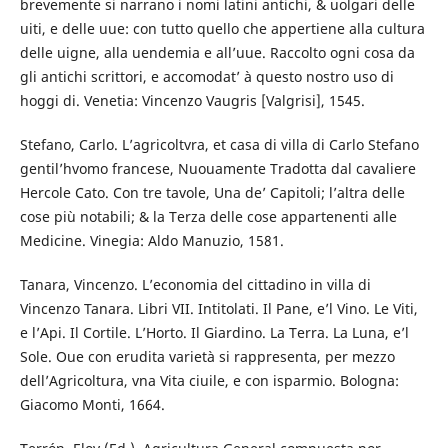
brevemente si narrano i nomi latini antichi, & uolgari delle
uiti, e delle uue: con tutto quello che appertiene alla cultura
delle uigne, alla uendemia e all’uue. Raccolto ogni cosa da
gli antichi scrittori, e accomodat’ à questo nostro uso di
hoggi di. Venetia: Vincenzo Vaugris [Valgrisi], 1545.
Stefano, Carlo. L’agricoltvra, et casa di villa di Carlo Stefano
gentil’hvomo francese, Nuouamente Tradotta dal cavaliere
Hercole Cato. Con tre tavole, Una de’ Capitoli; l’altra delle
cose più notabili; & la Terza delle cose appartenenti alle
Medicine. Vinegia: Aldo Manuzio, 1581.
Tanara, Vincenzo. L’economia del cittadino in villa di
Vincenzo Tanara. Libri VII. Intitolati. Il Pane, e’l Vino. Le Viti,
e l’Api. Il Cortile. L’Horto. Il Giardino. La Terra. La Luna, e’l
Sole. Oue con erudita varietà si rappresenta, per mezzo
dell’Agricoltura, vna Vita ciuile, e con isparmio. Bologna:
Giacomo Monti, 1664.