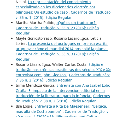
Nistal,
La representación del conocimiento
especializado en los diccionarios electrónicos
bilingües: Un estudio de caso
,
Cadernos de Tradução:
v. 35 n. 1 (2015): Edição Regular
Martha Martha Pulido,
¿Qué es un traductor?
,
Cadernos de Tradução: v. 36 n. 2 (2016): Edição
Regular
Mayte Gorrostorrazo, Rosario Lázaro Igoa, Leticia
Lorier,
La presencia del portugués en prensa escrita
uruguaya: cómo el mundial 2014 nos soltó la pluma
,
Cadernos de Tradução: v. 38 n. 3 (2018): Edição
Regular
Rosario Lázaro Igoa, Walter Carlos Costa,
Edição e
tradução nas crônicas brasileiras dos séculos XIX e XX:
entrevista com John Gledson
,
Cadernos de Tradução:
v. 36 n. 2 (2016): Edição Regular
Inma Mendoza García,
Entrevista con Ana Isabel Lobo
Graña: El impacto de la intervención editorial en la
traducción de la literatura para la infancia
,
Cadernos
de Tradução: v. 38 n. 2 (2018): Edição Regular
Ilse Logie,
Entrevista a Rita De Maeseneer: “Bélgica,
más allá de Cochabamba"
,
Cadernos de Tradução: v.
40 n. esp. 1 (2020): Multilingualism and Cultural