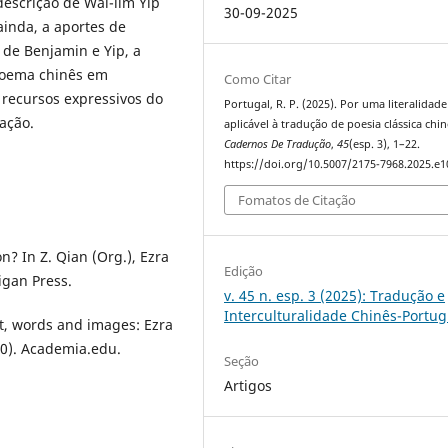
escrição de Wai-lim Yip
30-09-2025
ainda, a aportes de
 de Benjamin e Yip, a
 poema chinês em
Como Citar
recursos expressivos do
Portugal, R. P. (2025). Por uma literalidade
ação.
aplicável à tradução de poesia clássica chin
Cadernos De Tradução
,
45
(esp. 3), 1–22.
https://doi.org/10.5007/2175-7968.2025.e
Fomatos de Citação
n? In Z. Qian (Org.), Ezra
Edição
igan Press.
v. 45 n. esp. 3 (2025): Tradução e
Interculturalidade Chinês-Portu
t, words and images: Ezra
0). Academia.edu.
Seção
Artigos