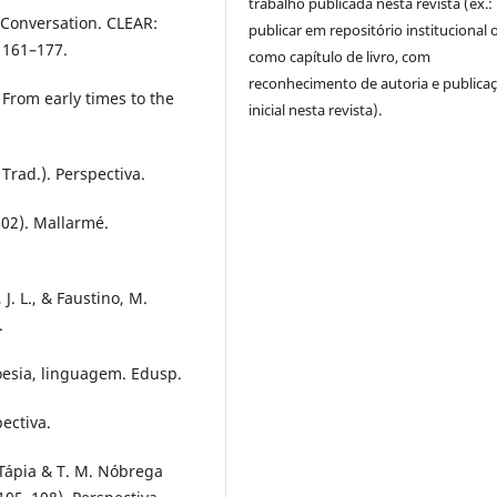
trabalho publicada nesta revista (ex.:
A Conversation. CLEAR:
publicar em repositório institucional 
, 161–177.
como capítulo de livro, com
reconhecimento de autoria e publica
: From early times to the
inicial nesta revista).
 Trad.). Perspectiva.
002). Mallarmé.
. L., & Faustino, M.
.
oesia, linguagem. Edusp.
ectiva.
 Tápia & T. M. Nóbrega