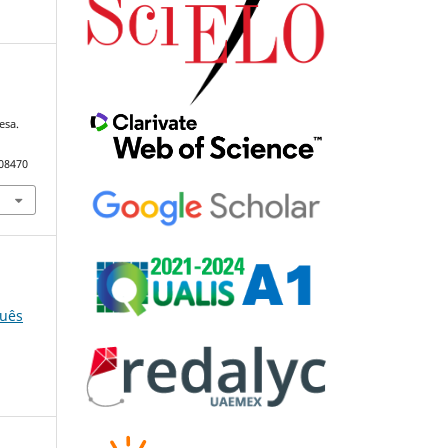
esa.
108470
guês