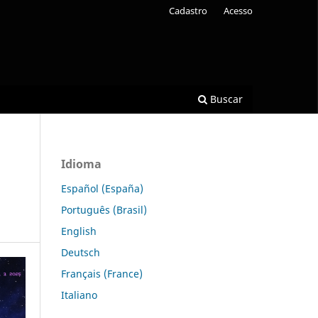
Cadastro
Acesso
Buscar
Idioma
Español (España)
Português (Brasil)
English
Deutsch
Français (France)
Italiano