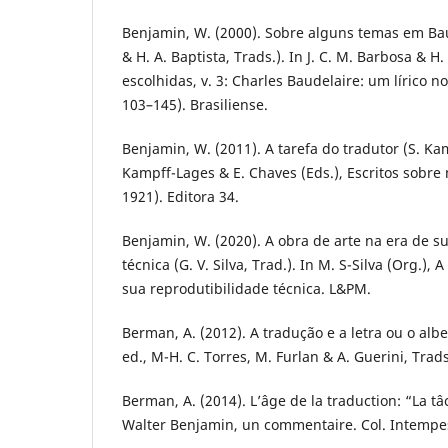
Benjamin, W. (2000). Sobre alguns temas em Bau
& H. A. Baptista, Trads.). In J. C. M. Barbosa & H.
escolhidas, v. 3: Charles Baudelaire: um lírico n
103–145). Brasiliense.
Benjamin, W. (2011). A tarefa do tradutor (S. Kam
Kampff-Lages & E. Chaves (Eds.), Escritos sobre
1921). Editora 34.
Benjamin, W. (2020). A obra de arte na era de s
técnica (G. V. Silva, Trad.). In M. S-Silva (Org.),
sua reprodutibilidade técnica. L&PM.
Berman, A. (2012). A tradução e a letra ou o al
ed., M-H. C. Torres, M. Furlan & A. Guerini, Trad
Berman, A. (2014). L’âge de la traduction: “La t
Walter Benjamin, un commentaire. Col. Intempes