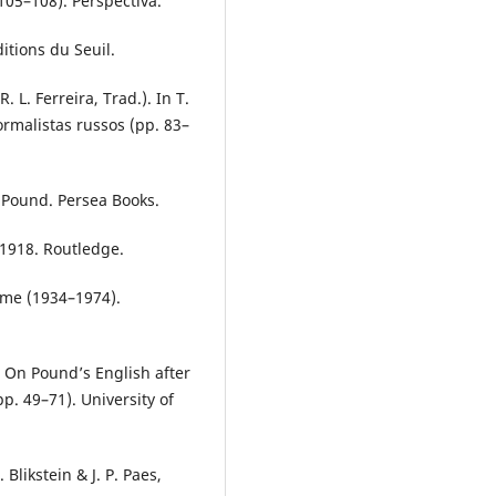
105–108). Perspectiva.
itions du Seuil.
 L. Ferreira, Trad.). In T.
formalistas russos (pp. 83–
a Pound. Persea Books.
–1918. Routledge.
sme (1934–1974).
: On Pound’s English after
p. 49–71). University of
Blikstein & J. P. Paes,