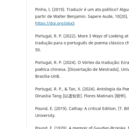
Pinho, I. (2019). Traduzir é um ato político? Al
partir de Walter Benjamin. Sapere Aude, 10(20),
https://doi.org/p6x3
Portugal, R. P. (2022). More 3 Ways of Looking 
tradução para o português de poema clássico ch
50.
Portugal, R. P. (2024). O Vórtex da tradução: Ezr
poética chinesa. [Dissertação de Mestrado]. Uni
Brasília-UnB.
Portugal, R. P., & Tan, X. (2024). Antologia da Po
Dinastia Tang [以遗知音]. Flores Matinais [朝华].
Pound, E. (2019). Cathay: A critical Edition. (T. B
University.
Pound, E. (1970). A memoir of Gaudier-Brzeska. 