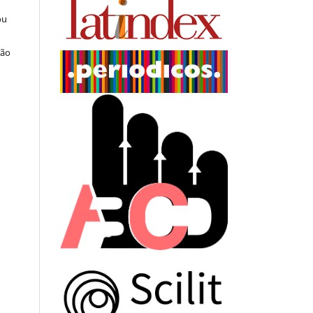
ou
ção