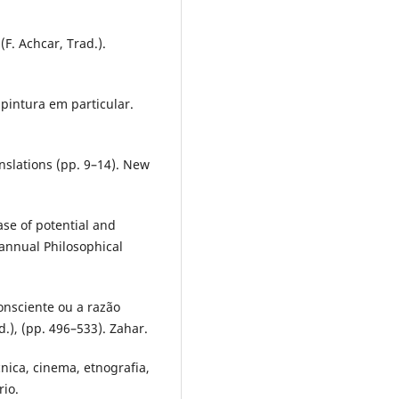
(F. Achcar, Trad.).
 pintura em particular.
anslations (pp. 9–14). New
ase of potential and
iannual Philosophical
consciente ou a razão
d.), (pp. 496–533). Zahar.
nica, cinema, etnografia,
rio.