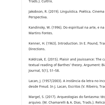
Trads.). Cultrix.
Jakobson, R. (2019). Linguística. Poética. Cinema 
Perspectiva.
Kandinsky, W. (1996). Do espiritual na arte, e na
Martins Fontes.
Kenner, H. (1963). Introduction. In E. Pound, Tr
Directions.
Kołdrzak, E. (2015). Plaisir and jouissance: The c
textual reading of Barthes’ theory. Argument: B
Journal, 5(1), 51–58.
Lacan, J. (1957/2003). A instância da letra no in
desde Freud. In J. Lacan, Escritos (V. Ribeiro, Tra
Margel, S. (2017). Arqueologias do fantasma: téc
arquivo. (M. Chamarelli & A. Dias, Trads.). Relicá