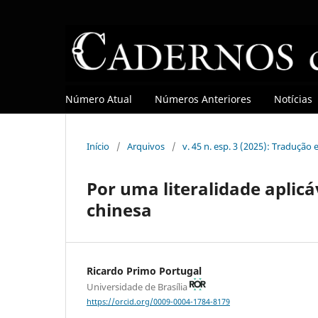
Número Atual
Números Anteriores
Notícias
Início
/
Arquivos
/
v. 45 n. esp. 3 (2025): Tradução
Por uma literalidade aplicá
chinesa
Ricardo Primo Portugal
Universidade de Brasília
https://orcid.org/0009-0004-1784-8179