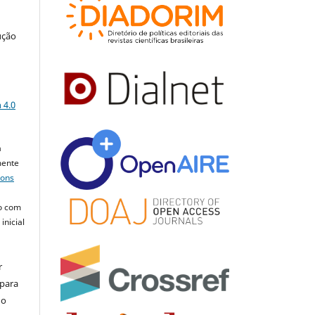
ução
a
 4.0
a
mente
mons
o com
inicial
r
 para
do