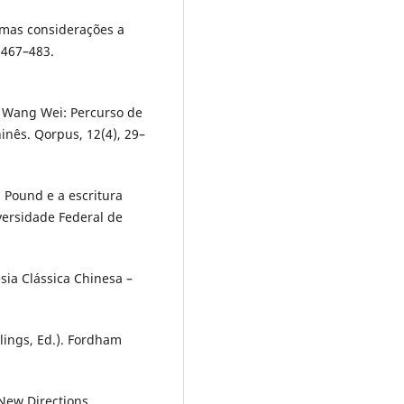
gumas considerações a
 467–483.
at Wang Wei: Percurso de
inês. Qorpus, 12(4), 29–
a Pound e a escritura
versidade Federal de
esia Clássica Chinesa –
illings, Ed.). Fordham
New Directions.