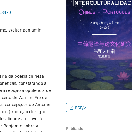
108470
smo, Walter Benjamin,
rária da poesia chinesa
fonéticas, constatando a
em relação à opulência de
onceito de Wai-lim Yip de
as concepções de Antoine
PDF/A
pos (tradução do signo),
eralidade aplicável à
ter Benjamin sobre a
Publicado