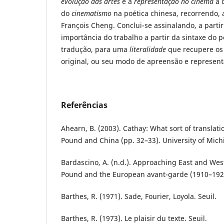
evolução das artes
e a
representação no cinema
à d
do
cinematismo
na poética chinesa, recorrendo, 
François Cheng. Conclui-se assinalando, a partir
importância do trabalho a partir da sintaxe do
tradução, para uma
literalidade
que recupere os 
original, ou seu modo de apreensão e represent
Referências
Ahearn, B. (2003). Cathay: What sort of translatio
Pound and China (pp. 32–33). University of Mich
Bardascino, A. (n.d.). Approaching East and Wes
Pound and the European avant-garde (1910–192
Barthes, R. (1971). Sade, Fourier, Loyola. Seuil.
Barthes, R. (1973). Le plaisir du texte. Seuil.