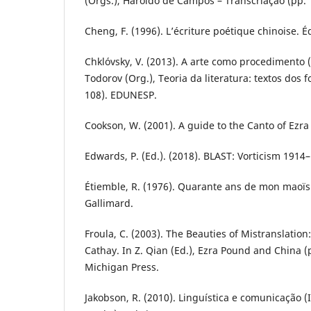
(Orgs.), Haroldo de Campos – Transcriação (pp. 
Cheng, F. (1996). L’écriture poétique chinoise. Éd
Chklóvsky, V. (2013). A arte como procedimento (R.
Todorov (Org.), Teoria da literatura: textos dos 
108). EDUNESP.
Cookson, W. (2001). A guide to the Canto of Ezr
Edwards, P. (Ed.). (2018). BLAST: Vorticism 1914
Étiemble, R. (1976). Quarante ans de mon maoï
Gallimard.
Froula, C. (2003). The Beauties of Mistranslation
Cathay. In Z. Qian (Ed.), Ezra Pound and China (p
Michigan Press.
Jakobson, R. (2010). Linguística e comunicação (I. 