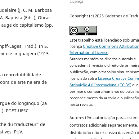
Licença
delaire (J. C. M. Barbosa
Copyright (c) 2025 Cadernos de Trad
 A. Baptista (Eds.), Obras
o auge do capitalismo (pp.
Este trabalho está licenciado sob um
pff-Lages, Trad.). In S.
licença
Creative Commons Attribution
International License
.
 mito e linguagem (1915-
Autores mantêm os direitos autorais e
concedem à revista o direito de primeir
publicação, com o trabalho simultanea
ua reprodutibilidade
licenciado sob a
Licença Creative Com
 A obra de arte na era de
Atribuição 4.0 Internacional (CC BY)
que
permite o compartilhamento do trabalh
reconhecimento da autoria e publicação 
bergue do longínquo (2a
nesta revista.
s.). PGET-UFSC.
Autores têm autorização para assumi
âche du traducteur” de
contratos adicionais separadamente,
tives. PUV.
distribuição não exclusiva da versão 