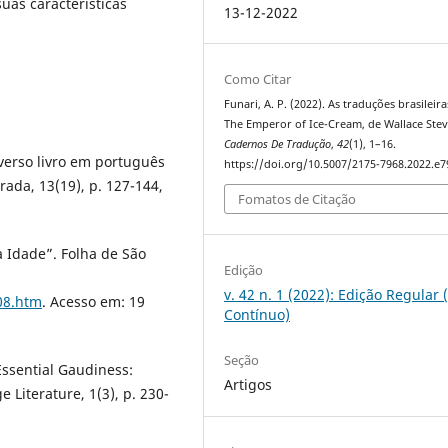
uas características
13-12-2022
Como Citar
Funari, A. P. (2022). As traduções brasileir
The Emperor of Ice-Cream, de Wallace Stev
Cadernos De Tradução
,
42
(1), 1–16.
 verso livro em português
https://doi.org/10.5007/2175-7968.2022.e
rada, 13(19), p. 127-144,
Fomatos de Citação
a Idade”. Folha de São
Edição
v. 42 n. 1 (2022): Edição Regular 
08.htm
. Acesso em: 19
Contínuo)
Seção
ssential Gaudiness:
Artigos
 Literature, 1(3), p. 230-