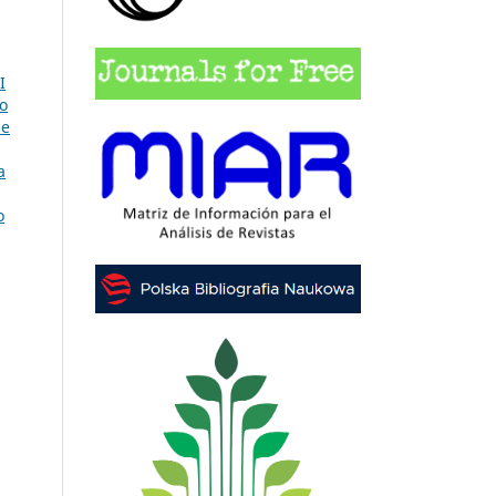
I
o
 e
a
o