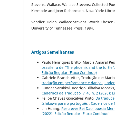
Stevens, Wallace. Wallace Stevens: Collected Poe
Kermode and Joan Richardson. Nova York: Librar
Vendler, Helen, Wallace Stevens: Words Chosen ou
University of Tennessee Press, 1984.
Artigos Semelhantes
Paulo Henriques Britto, Marcia Amaral Pei
brasileira de "The phoenix and the turtle
Edição Regular (Fluxo Contínuo)
Gabriele Brandstetter, Tradução de: Marian
tradução em performance e dança
,
Cadern
Sundar Sarukkai, Rodrigo Bilhalva Moncks
Cadernos de Tradução: v. 40 n. 2 (2020): 
Felipe Chaves Gonçalves Pinto,
Da traduçã
Ishikawa para o português
,
Cadernos de T
Lin Huang,
Rescrever Bei Dao: poesia M
(2022): Edição Regular (Fluxo Contínuo)