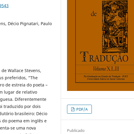
79543
ns, Décio Pignatari, Paulo
 de Wallace Stevens,
us preferidos, “The
ro de estreia do poeta –
m lugar de relativo
uguesa. Diferentemente
oi traduzido por dois
PDF/A
tório brasileiro: Décio
es do poema em inglês e
esenta-se uma nova
Publicado