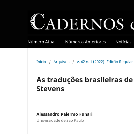
Número Atual
Números Anteriores
Notícias
Início
/
Arquivos
/
v. 42 n. 1 (2022): Edição Regula
As traduções brasileiras d
Stevens
Alessandro Palermo Funari
Universidade de São Paulo