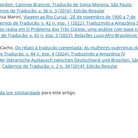
London. Caninos Brancos. Tradução de Sonia Moreira. São Paulo:
nos de Tradução: v. 36 n. 3 (2016): Edição Regular
risa Marini,
Viagem ao Rio Curuá - 20 de novembro de 1900 a 7 de
ernos de Tradução: v. 42 n. esp. 1 (2022): Traduzindo a Amazônia I
dos realia em O Problema dos Três Corpos: uma análise com base n
de Tradução: v. 43 n. esp. 3 (2023): Relações Luso-Afro-Brasileiras
a Cacho,
Do relato à tradução comentada: As mulheres guerreiras d
 Tradução: v. 44 n. esp. 4 (2024): Traduzindo a Amazônia IV
er literarische Austausch zwischen Deutschland und Brasilien. Sã
,
Cadernos de Tradução: v. 2 n. 34 (2014): Edição Regular
da por similaridade
para este artigo.