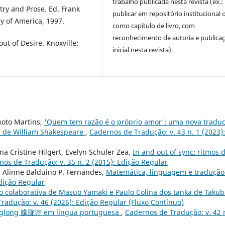
trabalho publicada nesta revista (ex.:
try and Prose. Ed. Frank
publicar em repositório institucional 
y of America, 1997.
como capítulo de livro, com
reconhecimento de autoria e publica
t of Desire. Knoxville:
inicial nesta revista).
xoto Martins,
'Quem tem razão é o próprio amor': uma nova tradu
", de William Shakespeare
,
Cadernos de Tradução: v. 43 n. 1 (2023):
a Cristine Hilgert, Evelyn Schuler Zea,
In and out of sync: ritmos 
os de Tradução: v. 35 n. 2 (2015): Edição Regular
, Alinne Balduino P. Fernandes,
Matemática, linguagem e traduçã
Edição Regular
o colaborativa de Masuo Yamaki e Paulo Colina dos tanka de Taku
radução: v. 46 (2026): Edição Regular (Fluxo Contínuo)
englong 朦胧诗 em língua portuguesa
,
Cadernos de Tradução: v. 42 