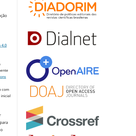
ução
a
 4.0
a
mente
mons
o com
inicial
r
 para
do