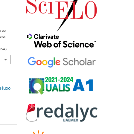
as de
ens.
79543
(Fluxo