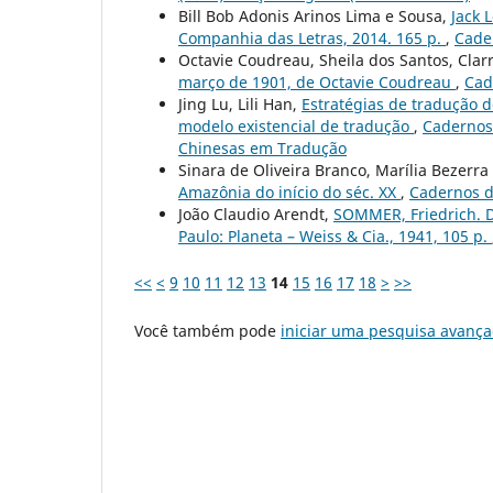
Bill Bob Adonis Arinos Lima e Sousa,
Jack 
Companhia das Letras, 2014. 165 p.
,
Cader
Octavie Coudreau, Sheila dos Santos, Clar
março de 1901, de Octavie Coudreau
,
Cad
Jing Lu, Lili Han,
Estratégias de tradução 
modelo existencial de tradução
,
Cadernos 
Chinesas em Tradução
Sinara de Oliveira Branco, Marília Bezerr
Amazônia do início do séc. XX
,
Cadernos de
João Claudio Arendt,
SOMMER, Friedrich. D
Paulo: Planeta – Weiss & Cia., 1941, 105 p.
<<
<
9
10
11
12
13
14
15
16
17
18
>
>>
Você também pode
iniciar uma pesquisa avança