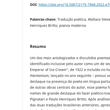
DOI:
https://doi.org/10.5007/2175-7968.2022.e
Palavras-chave:
Tradução poética, Wallace Steve
Henriques Britto, poesia moderna
Resumo
Um dos mais antologizados e discutidos poemas
identificado inclusive pelo autor como um de se
Emperor of Ice-Cream”, de 1922 e incluído no liv
Harmonium
, lançado no ano seguinte – possui u
destaque na presença do poeta em língua port
de outras obras centrais do autor, esse poema f
nomes de grande destaque do fazer poético-tradu
Pignatari e Paulo Henriques Britto. Após anális
das duas traduções brasileiras anteriores, apr