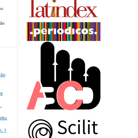
ou
ção
ção
de
o
,
boku
n. 1