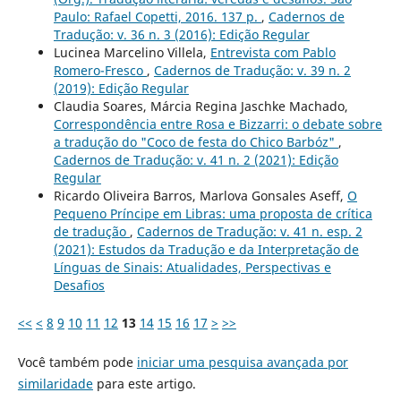
Paulo: Rafael Copetti, 2016. 137 p.
,
Cadernos de
Tradução: v. 36 n. 3 (2016): Edição Regular
Lucinea Marcelino Villela,
Entrevista com Pablo
Romero-Fresco
,
Cadernos de Tradução: v. 39 n. 2
(2019): Edição Regular
Claudia Soares, Márcia Regina Jaschke Machado,
Correspondência entre Rosa e Bizzarri: o debate sobre
a tradução do "Coco de festa do Chico Barbóz"
,
Cadernos de Tradução: v. 41 n. 2 (2021): Edição
Regular
Ricardo Oliveira Barros, Marlova Gonsales Aseff,
O
Pequeno Príncipe em Libras: uma proposta de crítica
de tradução
,
Cadernos de Tradução: v. 41 n. esp. 2
(2021): Estudos da Tradução e da Interpretação de
Línguas de Sinais: Atualidades, Perspectivas e
Desafios
<<
<
8
9
10
11
12
13
14
15
16
17
>
>>
Você também pode
iniciar uma pesquisa avançada por
similaridade
para este artigo.