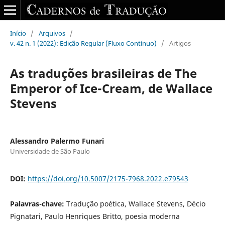
Início
/
Arquivos
/
v. 42 n. 1 (2022): Edição Regular (Fluxo Contínuo)
/
Artigos
As traduções brasileiras de The
Emperor of Ice-Cream, de Wallace
Stevens
Alessandro Palermo Funari
Universidade de São Paulo
DOI:
https://doi.org/10.5007/2175-7968.2022.e79543
Palavras-chave:
Tradução poética, Wallace Stevens, Décio
Pignatari, Paulo Henriques Britto, poesia moderna