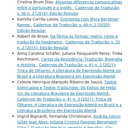
Cristina Brum Dias,
Algumas diferenças comunicativas
entre o português e o inglês
,
Cadernos de Tradução:
v. 36 n. 2 (2016): Edição Regular
Kamilla Corrêa Loivos,
Entrevista com Myra Bergman
Ramos
,
Cadernos de Tradução: v. 40 n. 2 (2020):
Edição Regular
Robert de Brose,
Da fôrma às formas: metro, ritmo e
tradução do hexâmetro
,
Cadernos de Tradução: v. 35
n. 2 (2015): Edição Regular
Anna Carolina Schäfer, Juliana Pasquarelli Perez, Tinka
Reichmann,
Cartas da Resistência: Tradução, Biografia
e História
,
Cadernos de Tradução: v. 41 n. 3 (2021):
Troca de Olhares: A Literatura de Expressão Alemã no
Brasil e a Literatura Brasileira em Expressão Alemã
Celeste Henrique Marquês Ribeiro de Souza,
Textos
Silenciados e Textos Traduzidos: Os Exílios de Hilda
Siri da Literatura Brasileira de Expressão Alemã
,
Cadernos de Tradução: v. 41 n. 3 (2021): Troca de
Olhares: A Literatura de Expressão Alemã no Brasil e a
Literatura Brasileira em Expressão Alemã
Ingrid Bignardi, Fernanda Christmann,
Andréa Cesco;
Gilles Jean Abes; Juliana Cristina Faggion Bergmann
(Org.). Tradução literária: veredas e desafios. São