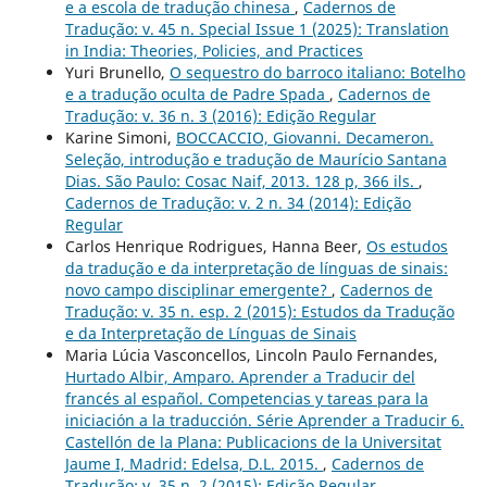
e a escola de tradução chinesa
,
Cadernos de
Tradução: v. 45 n. Special Issue 1 (2025): Translation
in India: Theories, Policies, and Practices
Yuri Brunello,
O sequestro do barroco italiano: Botelho
e a tradução oculta de Padre Spada
,
Cadernos de
Tradução: v. 36 n. 3 (2016): Edição Regular
Karine Simoni,
BOCCACCIO, Giovanni. Decameron.
Seleção, introdução e tradução de Maurício Santana
Dias. São Paulo: Cosac Naif, 2013. 128 p, 366 ils.
,
Cadernos de Tradução: v. 2 n. 34 (2014): Edição
Regular
Carlos Henrique Rodrigues, Hanna Beer,
Os estudos
da tradução e da interpretação de línguas de sinais:
novo campo disciplinar emergente?
,
Cadernos de
Tradução: v. 35 n. esp. 2 (2015): Estudos da Tradução
e da Interpretação de Línguas de Sinais
Maria Lúcia Vasconcellos, Lincoln Paulo Fernandes,
Hurtado Albir, Amparo. Aprender a Traducir del
francés al español. Competencias y tareas para la
iniciación a la traducción. Série Aprender a Traducir 6.
Castellón de la Plana: Publicacions de la Universitat
Jaume I, Madrid: Edelsa, D.L. 2015.
,
Cadernos de
Tradução: v. 35 n. 2 (2015): Edição Regular