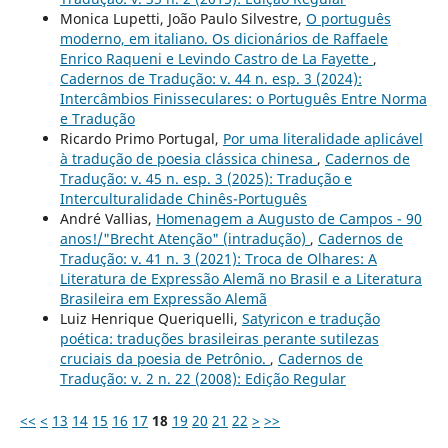
Monica Lupetti, João Paulo Silvestre,
O português
moderno, em italiano. Os dicionários de Raffaele
Enrico Raqueni e Levindo Castro de La Fayette
,
Cadernos de Tradução: v. 44 n. esp. 3 (2024):
Intercâmbios Finisseculares: o Português Entre Norma
e Tradução
Ricardo Primo Portugal,
Por uma literalidade aplicável
à tradução de poesia clássica chinesa
,
Cadernos de
Tradução: v. 45 n. esp. 3 (2025): Tradução e
Interculturalidade Chinês-Português
André Vallias,
Homenagem a Augusto de Campos - 90
anos!/"Brecht Atenção" (intradução)
,
Cadernos de
Tradução: v. 41 n. 3 (2021): Troca de Olhares: A
Literatura de Expressão Alemã no Brasil e a Literatura
Brasileira em Expressão Alemã
Luiz Henrique Queriquelli,
Satyricon e tradução
poética: traduções brasileiras perante sutilezas
cruciais da poesia de Petrônio.
,
Cadernos de
Tradução: v. 2 n. 22 (2008): Edição Regular
<<
<
13
14
15
16
17
18
19
20
21
22
>
>>