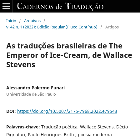
Início
/
Arquivos
/
v. 42 n. 1 (2022): Edição Regular (Fluxo Contínuo)
/
Artigos
As traduções brasileiras de The
Emperor of Ice-Cream, de Wallace
Stevens
Alessandro Palermo Funari
Universidade de São Paulo
DOI:
https://doi.org/10.5007/2175-7968.2022.e79543
Palavras-chave:
Tradução poética, Wallace Stevens, Décio
Pignatari, Paulo Henriques Britto, poesia moderna