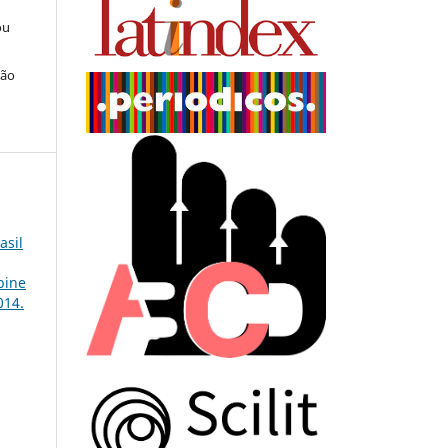
ou
ção
asil
bine
014.