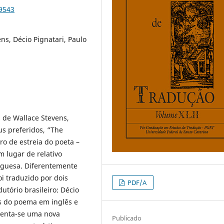
79543
ns, Décio Pignatari, Paulo
 de Wallace Stevens,
us preferidos, “The
ro de estreia do poeta –
m lugar de relativo
uguesa. Diferentemente
oi traduzido por dois
PDF/A
tório brasileiro: Décio
es do poema em inglês e
esenta-se uma nova
Publicado