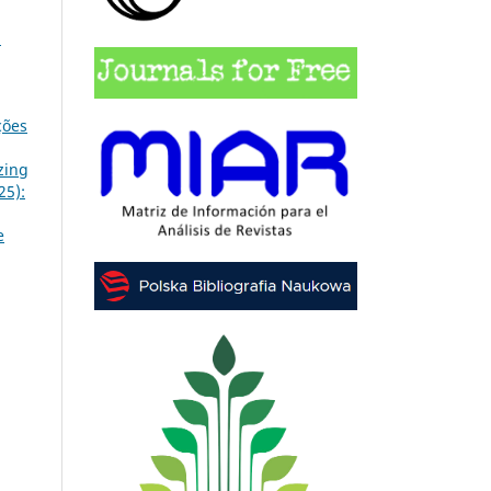
a
ções
zing
25):
e