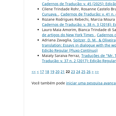
Cadernos de Tradução: v. 45 (2025): Ediçã
Cilene Trindade Rohr, Rosanne Castelo Br
Curuaya.
,
Cadernos de Tradução: v. 41 n. 
Rozane Rodrigues Rebechi, Marcia Moura 
Cadernos de Tradução: v. 38 n. 3 (2018): 
Lauro Maia Amorim, Bianca Trindade di Sa
de artigos do New York Times
,
Cadernos d
Adriana Zavaglia,
Spitzer, D. M., & Oliveir
translation: Essays in dialogue with the w
Edição Regular (Fluxo Contínuo)
Maiaty Saraiva Ferraz,
Traduções de "Mr. 
Tradução: v. 37 n. 2 (2017): Edição Regular
<<
<
17
18
19
20
21
22
23
24
25
26
>
>>
Você também pode
iniciar uma pesquisa avança