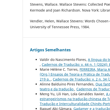
Stevens, Wallace. Wallace Stevens: Collected Poe
Kermode and Joan Richardson. Nova York: Librar
Vendler, Helen, Wallace Stevens: Words Chosen ou
University of Tennessee Press, 1984.
Artigos Semelhantes
Valdir do Nascimento Flores,
A língua do t
,
Cadernos de Tradução: v. 44 n. 1 (2024):
Marie Hélène C. Torres,
FERREIRA, Maria A
(Org.) Ensaios de Teoria e Prática de Tradu
219 p.
,
Cadernos de Tradução: v. 2 n. 34 (
Alinne Balduino Pires Fernandes,
Que fant
teatro e da tradução
,
Cadernos de Tradução
Meng Yu, Lili Han, Lola Geraldes Xavier,
A 
estrangeirismos na tradução chinesa de 
Tradução e Interculturalidade Chinês-Por
Raquel Abi-Sâmara,
Gadamer e a tradução 