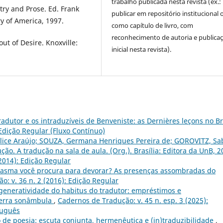
trabalho publicada nesta revista (ex.:
try and Prose. Ed. Frank
publicar em repositório institucional 
y of America, 1997.
como capítulo de livro, com
reconhecimento de autoria e publica
t of Desire. Knoxville:
inicial nesta revista).
radutor e os intraduzíveis de Benveniste: as Dernières leçons no Br
 Edição Regular (Fluxo Contínuo)
lice Araújo; SOUZA, Germana Henriques Pereira de; GOROVITZ, Sa
ção. A tradução na sala de aula. (Org.). Brasília: Editora da UnB, 2
2014): Edição Regular
asma você procura para devorar? As presenças assombradas do
: v. 36 n. 2 (2016): Edição Regular
generatividade do habitus do tradutor: empréstimos e
Terra sonâmbula
,
Cadernos de Tradução: v. 45 n. esp. 3 (2025):
tuguês
de poesia: escuta conjunta, hermenêutica e (in)traduzibilidade
,