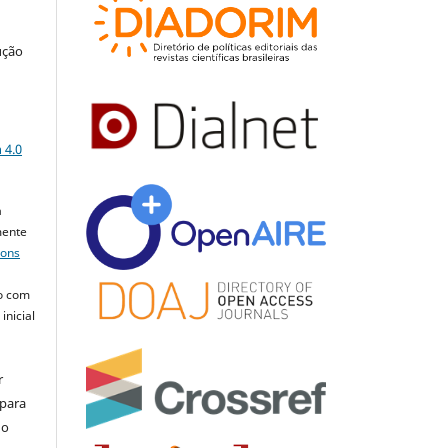
ução
a
 4.0
a
mente
mons
o com
inicial
r
 para
do