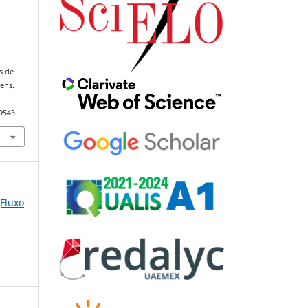
as de
ens.
79543
(Fluxo