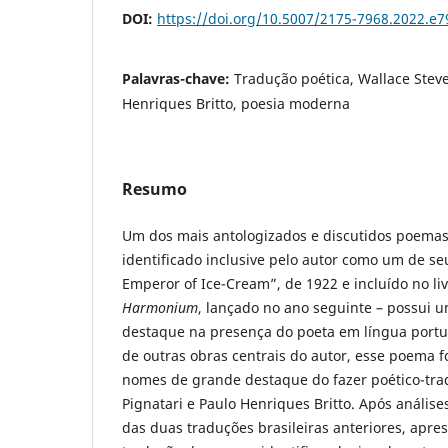
DOI:
https://doi.org/10.5007/2175-7968.2022.e
Palavras-chave:
Tradução poética, Wallace Steve
Henriques Britto, poesia moderna
Resumo
Um dos mais antologizados e discutidos poemas
identificado inclusive pelo autor como um de se
Emperor of Ice-Cream”, de 1922 e incluído no liv
Harmonium
, lançado no ano seguinte – possui u
destaque na presença do poeta em língua port
de outras obras centrais do autor, esse poema f
nomes de grande destaque do fazer poético-tradu
Pignatari e Paulo Henriques Britto. Após anális
das duas traduções brasileiras anteriores, apr