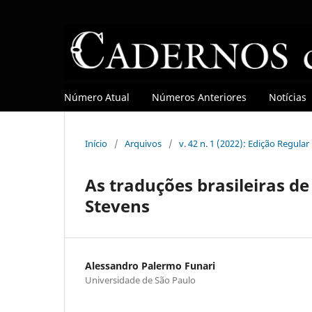
Número Atual
Números Anteriores
Notícias
Início
/
Arquivos
/
v. 42 n. 1 (2022): Edição Regula
As traduções brasileiras d
Stevens
Alessandro Palermo Funari
Universidade de São Paulo