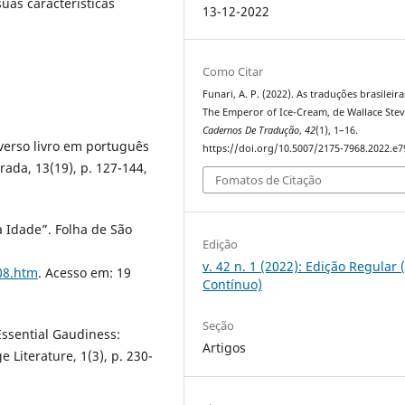
uas características
13-12-2022
Como Citar
Funari, A. P. (2022). As traduções brasileir
The Emperor of Ice-Cream, de Wallace Stev
Cadernos De Tradução
,
42
(1), 1–16.
 verso livro em português
https://doi.org/10.5007/2175-7968.2022.e
rada, 13(19), p. 127-144,
Fomatos de Citação
a Idade”. Folha de São
Edição
v. 42 n. 1 (2022): Edição Regular 
08.htm
. Acesso em: 19
Contínuo)
Seção
ssential Gaudiness:
Artigos
 Literature, 1(3), p. 230-