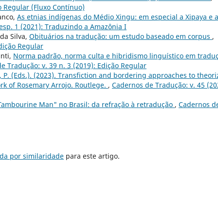
o Regular (Fluxo Contínuo)
anco,
As etnias indígenas do Médio Xingu: em especial a Xipaya e 
esp. 1 (2021): Traduzindo a Amazônia I
da Silva,
Obituários na tradução: um estudo baseado em corpus
,
Edição Regular
nti,
Norma padrão, norma culta e hibridismo linguístico em tradu
e Tradução: v. 39 n. 3 (2019): Edição Regular
a, P. (Eds.). (2023). Transfiction and bordering approaches to theori
ork of Rosemary Arrojo. Routlege.
,
Cadernos de Tradução: v. 45 (20
Tambourine Man" no Brasil: da refração à retradução
,
Cadernos d
da por similaridade
para este artigo.