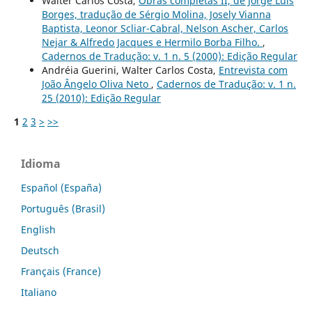
Walter Carlos Costa,
Obras completas II, de Jorge Luis
Borges, tradução de Sérgio Molina, Josely Vianna
Baptista, Leonor Scliar-Cabral, Nelson Ascher, Carlos
Nejar & Alfredo Jacques e Hermilo Borba Filho.
,
Cadernos de Tradução: v. 1 n. 5 (2000): Edição Regular
Andréia Guerini, Walter Carlos Costa,
Entrevista com
João Ângelo Oliva Neto
,
Cadernos de Tradução: v. 1 n.
25 (2010): Edição Regular
1
2
3
>
>>
Idioma
Español (España)
Português (Brasil)
English
Deutsch
Français (France)
Italiano