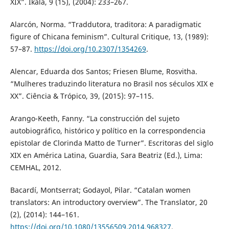
XIX”. Íkala, 9 (15), (2004): 233–267.
Alarcón, Norma. “Traddutora, traditora: A paradigmatic
figure of Chicana feminism”. Cultural Critique, 13, (1989):
57–87.
https://doi.org/10.2307/1354269
.
Alencar, Eduarda dos Santos; Friesen Blume, Rosvitha.
“Mulheres traduzindo literatura no Brasil nos séculos XIX e
XX”. Ciência & Trópico, 39, (2015): 97–115.
Arango-Keeth, Fanny. “La construcción del sujeto
autobiográfico, histórico y político en la correspondencia
epistolar de Clorinda Matto de Turner”. Escritoras del siglo
XIX en América Latina, Guardia, Sara Beatriz (Ed.), Lima:
CEMHAL, 2012.
Bacardí, Montserrat; Godayol, Pilar. “Catalan women
translators: An introductory overview”. The Translator, 20
(2), (2014): 144–161.
https://doi.org/10.1080/13556509.2014.968327
.