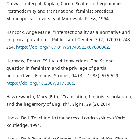
Grewal, Inderpal; Kaplan, Caren. Scattered hegemonies:
Postmodernity and transnational feminist practices.
Minneapolis: University of Minnesota Press, 1994.
Hancock, Ange Marie. “Intersectionality as a normative and
empirical paradigm”. Politics and Gender, 3 (2), (2007): 248–
254.
https://doi.org/10.1017/S1743923X07000062
.
Haraway, Donna. “Situated knowledges: The Science
question in feminism and the privilege of partial
perspective”. Feminist Studies, 14 (3), (1988): 575-599.
https://doi.org/10.2307/3178066
.
Hawkesworth, Mary (Ed.). “Translation, feminist scholarship,
and the hegemony of English”. Signs, 39 (3), 2014.
Hooks, Bell. Teaching to transgress. Londres/Nueva York:
Routledge, 1994.
Hooks, Bell; Brah, Avtar; Sandoval, Chela; Anzaldúa, Gloria.