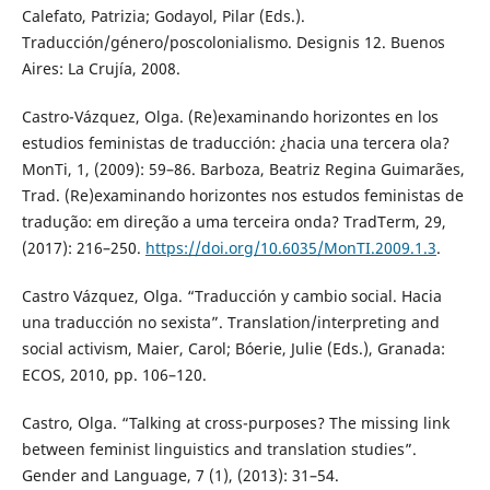
Calefato, Patrizia; Godayol, Pilar (Eds.).
Traducción/género/poscolonialismo. Designis 12. Buenos
Aires: La Crujía, 2008.
Castro-Vázquez, Olga. (Re)examinando horizontes en los
estudios feministas de traducción: ¿hacia una tercera ola?
MonTi, 1, (2009): 59–86. Barboza, Beatriz Regina Guimarães,
Trad. (Re)examinando horizontes nos estudos feministas de
tradução: em direção a uma terceira onda? TradTerm, 29,
(2017): 216–250.
https://doi.org/10.6035/MonTI.2009.1.3
.
Castro Vázquez, Olga. “Traducción y cambio social. Hacia
una traducción no sexista”. Translation/interpreting and
social activism, Maier, Carol; Bóerie, Julie (Eds.), Granada:
ECOS, 2010, pp. 106–120.
Castro, Olga. “Talking at cross-purposes? The missing link
between feminist linguistics and translation studies”.
Gender and Language, 7 (1), (2013): 31–54.