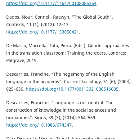
https://doi.org/10.1177/1464700108086364
.
Dados, Nour; Connell, Raewyn. “The Global South”.
Contexts, 11 (1), (2012): 12–13.
https://doi.org/10.1177/153650421
.
De Marco, Marcella; Toto, Piero. (Eds.). Gender approaches
in the translation classroom: Training the doers. Londres:
Palgrave, 2019.
Descarries, Francine. “The hegemony of the English
language in the academy”. Current Sociology, 51 (6), (2003):
625–636.
https://doi.org/10.1177/00113921030516005
.
Descarries, Francine. “Language is not neutral: The
construction of knowledge in the social sciences and
humanities”. Signs, 39 (3), (2014): 564–569.
https://doi.org/10.1086/674347
.
Díaz-Diocaretz, Miriam. Translating poetic discourse: