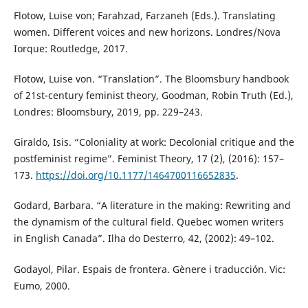
Flotow, Luise von; Farahzad, Farzaneh (Eds.). Translating
women. Different voices and new horizons. Londres/Nova
Iorque: Routledge, 2017.
Flotow, Luise von. “Translation”. The Bloomsbury handbook
of 21st-century feminist theory, Goodman, Robin Truth (Ed.),
Londres: Bloomsbury, 2019, pp. 229–243.
Giraldo, Isis. “Coloniality at work: Decolonial critique and the
postfeminist regime”. Feminist Theory, 17 (2), (2016): 157–
173.
https://doi.org/10.1177/1464700116652835
.
Godard, Barbara. “A literature in the making: Rewriting and
the dynamism of the cultural field. Quebec women writers
in English Canada”. Ilha do Desterro, 42, (2002): 49–102.
Godayol, Pilar. Espais de frontera. Gènere i traducción. Vic:
Eumo, 2000.