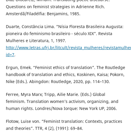
Questions on feminist strategies in Adrienne Rich.
Amsterdã/Filadélfia: Benjamins, 1985.
Duarte, Constância Lima. “Nísia Floresta Brasileira Augusta:
pioneira do feminismo brasileiro - século XIX”. Revista
Mulheres e Literatura, 1, 1997.
http://www.letras.ufrj.br/litcult/revista_mulheres/revistamulh
id=7
.
Ergun, Emek. “Feminist ethics of translation”. The Routledge
handbook of translation and ethics, Koskinen, Kaisa; Pokorn,
Nike (Eds.). Abingdon: Routledge, 2020, pp. 114–130.
Ferree, Myra Marx; Tripp, Ailie Marie. (Eds.) Global
feminism. Translation women’s activism, organizing, and
human rights. Londres/Nova Iorque: New York UP, 2006.
Flotow, Luise von. “Feminist translation: Contexts, practices
and theories”. TTR, 4 (2), (1991): 69–84.