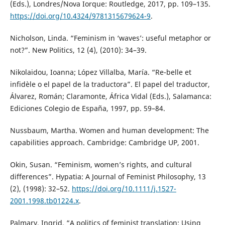
(Eds.), Londres/Nova Iorque: Routledge, 2017, pp. 109–135.
https://doi.org/10.4324/9781315679624-9
.
Nicholson, Linda. “Feminism in ‘waves’: useful metaphor or
not?”. New Politics, 12 (4), (2010): 34–39.
Nikolaidou, Ioanna; López Villalba, María. “Re-belle et
infidèle o el papel de la traductora”. El papel del traductor,
Álvarez, Román; Claramonte, África Vidal (Eds.), Salamanca:
Ediciones Colegio de España, 1997, pp. 59–84.
Nussbaum, Martha. Women and human development: The
capabilities approach. Cambridge: Cambridge UP, 2001.
Okin, Susan. “Feminism, women’s rights, and cultural
differences”. Hypatia: A Journal of Feminist Philosophy, 13
(2), (1998): 32–52.
https://doi.org/10.1111/j.1527-
2001.1998.tb01224.x
.
Palmary, Ingrid. “A politics of feminist translation: Using