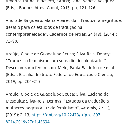
América Latina, Bidaseca, Karina; Laba, Vanesa Vázquez
(Eds.), Buenos Aires: Godot, 2013, pp. 121–126.
Andrade Salgueiro, Maria Aparecida. “Traduzir a negritude:
desafio para os estudos de tradução na
contemporaneidade”. Cadernos de letras, 24 (48), (2014):
73–90.
Araújo, Cibele de Guadalupe Sousa; Silva-Reis, Dennys.
“Traduzir o feminismo: um subsídio decolonizador”.
Descolonizar o feminismo, Melo, Paula Balduíno de et al.
(Eds.), Brasília: Instituto Federal de Educação e Ciência,
2019, pp. 204–219.
Araújo, Cibele de Guadalupe Sousa; Silva, Luciana de
Mesquita; Silva-Reis, Dennys. “Estudos da tradução &
mulheres negras à luz do feminismo”. Ártemis, 27 (1),
(2019): 2–13.
https://doi.org/10.22478/ufpb.1807-
8214.2019v27n1.46694
.