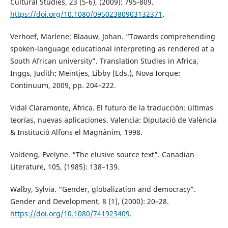
Cultural Studies, 23 (5-6), (2009): 795-809.
https://doi.org/10.1080/09502380903132371
.
Verhoef, Marlene; Blaauw, Johan. “Towards comprehending
spoken-language educational interpreting as rendered at a
South African university”. Translation Studies in Africa,
Inggs, Judith; Meintjes, Libby (Eds.), Nova Iorque:
Continuum, 2009, pp. 204–222.
Vidal Claramonte, África. El futuro de la traducción: últimas
teorías, nuevas aplicaciones. Valencia: Diputació de València
& Institució Alfons el Magnànim, 1998.
Voldeng, Evelyne. “The elusive source text”. Canadian
Literature, 105, (1985): 138–139.
Walby, Sylvia. “Gender, globalization and democracy”.
Gender and Development, 8 (1), (2000): 20–28.
https://doi.org/10.1080/741923409
.