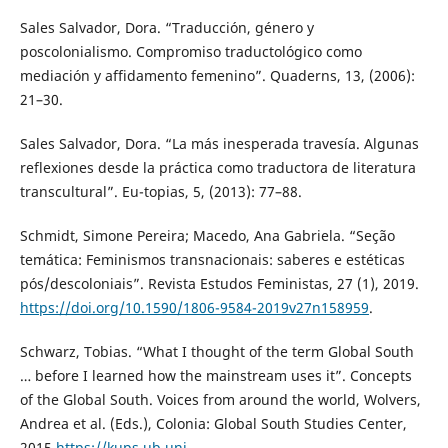
Sales Salvador, Dora. “Traducción, género y
poscolonialismo. Compromiso traductológico como
mediación y affidamento femenino”. Quaderns, 13, (2006):
21–30.
Sales Salvador, Dora. “La más inesperada travesía. Algunas
reflexiones desde la práctica como traductora de literatura
transcultural”. Eu-topias, 5, (2013): 77–88.
Schmidt, Simone Pereira; Macedo, Ana Gabriela. “Seção
temática: Feminismos transnacionais: saberes e estéticas
pós/descoloniais”. Revista Estudos Feministas, 27 (1), 2019.
https://doi.org/10.1590/1806-9584-2019v27n158959
.
Schwarz, Tobias. “What I thought of the term Global South
… before I learned how the mainstream uses it”. Concepts
of the Global South. Voices from around the world, Wolvers,
Andrea et al. (Eds.), Colonia: Global South Studies Center,
2015.
https://kups.ub.uni-