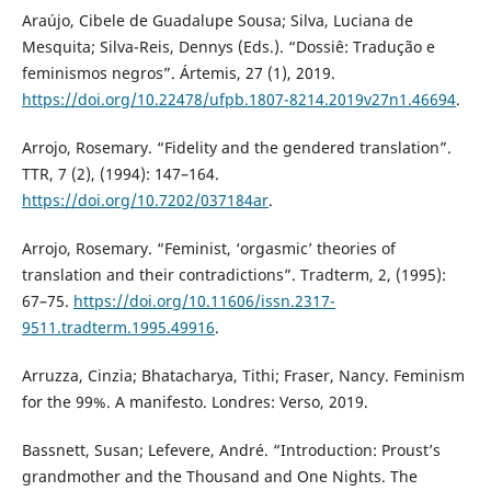
Araújo, Cibele de Guadalupe Sousa; Silva, Luciana de
Mesquita; Silva-Reis, Dennys (Eds.). “Dossiê: Tradução e
feminismos negros”. Ártemis, 27 (1), 2019.
https://doi.org/10.22478/ufpb.1807-8214.2019v27n1.46694
.
Arrojo, Rosemary. “Fidelity and the gendered translation”.
TTR, 7 (2), (1994): 147–164.
https://doi.org/10.7202/037184ar
.
Arrojo, Rosemary. “Feminist, ‘orgasmic’ theories of
translation and their contradictions”. Tradterm, 2, (1995):
67–75.
https://doi.org/10.11606/issn.2317-
9511.tradterm.1995.49916
.
Arruzza, Cinzia; Bhatacharya, Tithi; Fraser, Nancy. Feminism
for the 99%. A manifesto. Londres: Verso, 2019.
Bassnett, Susan; Lefevere, André. “Introduction: Proust’s
grandmother and the Thousand and One Nights. The