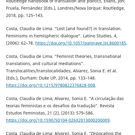
Routledge handbook of translation and politics, Evans, Jon;
Fruela, Fernández (Eds.), Londres/Nova Iorque: Routledge,
2018, pp. 125–143.
Costa, Claudia de Lima. “Lost (and found?) in translation.
Feminisms in hemispheric dialogue”. Latino Studies, 4,
(2006): 62–78.
https://doi.org/10.1057/palgrave.lst.8600185
.
Costa, Claudia de Lima. “Feminist theories, transnational
translations, and cultural mediations”.
Translocalities/translocalidades, Alvarez, Sonia E. et al.
(Eds.), Durham: Duke UP, 2014, pp. 133–148.
https://doi.org/10.1215/9780822376828-008
.
Costa, Claudia de Lima; Alvarez, Sonia E. “A circulação das
teorias feministas e os desafios da tradução”. Revista
Estudos Feministas, 21 (2), (2013): 579–586.
https://doi.org/10.1590/S0104-026X2013000200009
.
Costa, Claudia de Lima; Alvarez, Sonia E. “Dislocating the