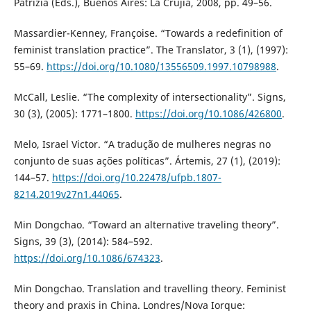
Patrizia (Eds.), Buenos Aires: La Crujía, 2008, pp. 49–56.
Massardier-Kenney, Françoise. “Towards a redefinition of
feminist translation practice”. The Translator, 3 (1), (1997):
55–69.
https://doi.org/10.1080/13556509.1997.10798988
.
McCall, Leslie. “The complexity of intersectionality”. Signs,
30 (3), (2005): 1771–1800.
https://doi.org/10.1086/426800
.
Melo, Israel Victor. “A tradução de mulheres negras no
conjunto de suas ações políticas”. Ártemis, 27 (1), (2019):
144–57.
https://doi.org/10.22478/ufpb.1807-
8214.2019v27n1.44065
.
Min Dongchao. “Toward an alternative traveling theory”.
Signs, 39 (3), (2014): 584–592.
https://doi.org/10.1086/674323
.
Min Dongchao. Translation and travelling theory. Feminist
theory and praxis in China. Londres/Nova Iorque: