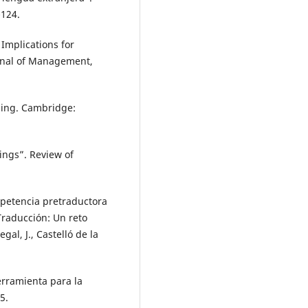
-124.
 Implications for
urnal of Management,
ing. Cambridge:
tings”. Review of
mpetencia pretraductora
Traducción: Un reto
gal, J., Castelló de la
erramienta para la
5.