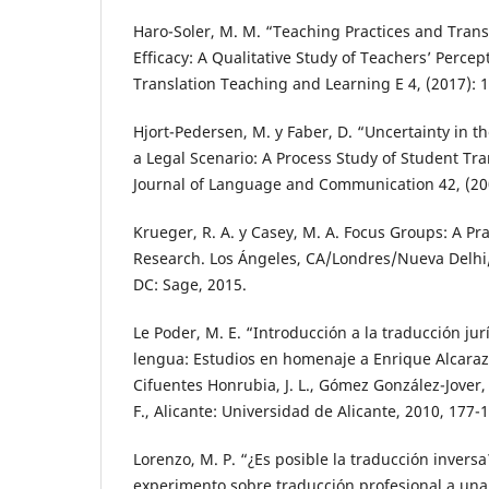
Haro-Soler, M. M. “Teaching Practices and Transl
Efficacy: A Qualitative Study of Teachers’ Percep
Translation Teaching and Learning E 4, (2017): 
Hjort-Pedersen, M. y Faber, D. “Uncertainty in t
a Legal Scenario: A Process Study of Student Tr
Journal of Language and Communication 42, (200
Krueger, R. A. y Casey, M. A. Focus Groups: A Pra
Research. Los Ángeles, CA/Londres/Nueva Delh
DC: Sage, 2015.
Le Poder, M. E. “Introducción a la traducción jur
lengua: Estudios en homenaje a Enrique Alcaraz
Cifuentes Honrubia, J. L., Gómez González-Jover, A
F., Alicante: Universidad de Alicante, 2010, 177-
Lorenzo, M. P. “¿Es posible la traducción invers
experimento sobre traducción profesional a una