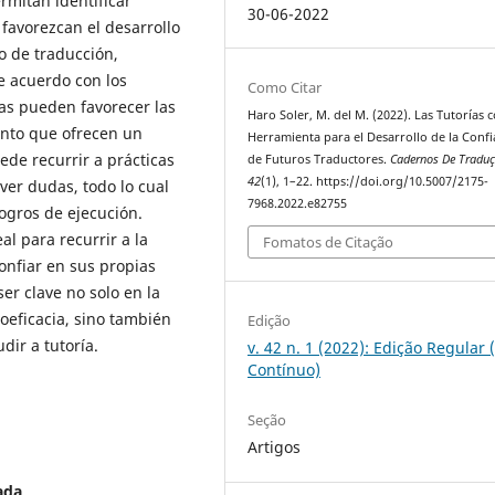
rmitan identificar
30-06-2022
favorezcan el desarrollo
o de traducción,
e acuerdo con los
Como Citar
das pueden favorecer las
Haro Soler, M. del M. (2022). Las Tutorías
anto que ofrecen un
Herramienta para el Desarrollo de la Conf
ede recurrir a prácticas
de Futuros Traductores.
Cadernos De Tradu
42
(1), 1–22. https://doi.org/10.5007/2175-
lver dudas, todo lo cual
7968.2022.e82755
logros de ejecución.
al para recurrir a la
Fomatos de Citação
onfiar en sus propias
er clave no solo en la
toeficacia, sino también
Edição
dir a tutoría.
v. 42 n. 1 (2022): Edição Regular 
Contínuo)
Seção
Artigos
ada