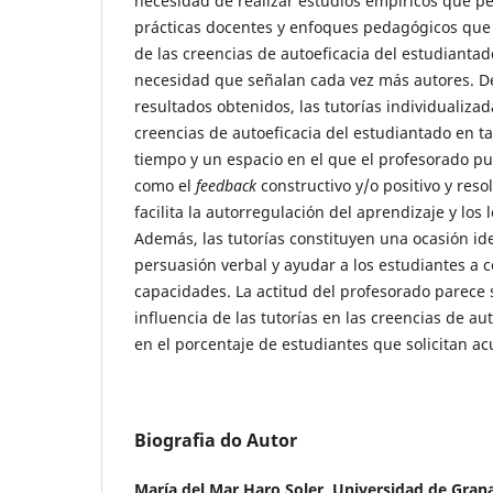
necesidad de realizar estudios empíricos que pe
prácticas docentes y enfoques pedagógicos que 
de las creencias de autoeficacia del estudiantad
necesidad que señalan cada vez más autores. D
resultados obtenidos, las tutorías individualiza
creencias de autoeficacia del estudiantado en t
tiempo y un espacio en el que el profesorado pu
como el
feedback
constructivo y/o positivo y reso
facilita la autorregulación del aprendizaje y los 
Además, las tutorías constituyen una ocasión ide
persuasión verbal y ayudar a los estudiantes a c
capacidades. La actitud del profesorado parece s
influencia de las tutorías en las creencias de au
en el porcentaje de estudiantes que solicitan acu
Biografia do Autor
María del Mar Haro Soler,
Universidad de Gran