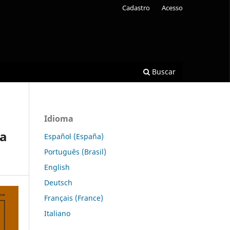
Cadastro
Acesso
Buscar
Idioma
za
Español (España)
Português (Brasil)
English
Deutsch
Français (France)
Italiano