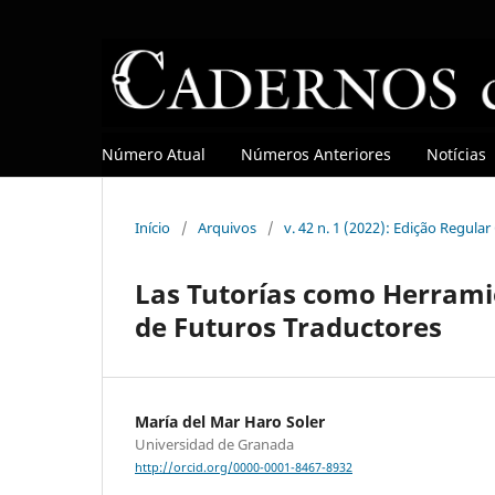
Número Atual
Números Anteriores
Notícias
Início
/
Arquivos
/
v. 42 n. 1 (2022): Edição Regula
Las Tutorías como Herramie
de Futuros Traductores
María del Mar Haro Soler
Universidad de Granada
http://orcid.org/0000-0001-8467-8932