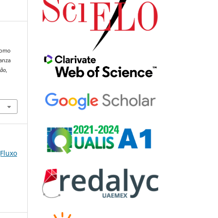
 como
ianza
ção
,
(Fluxo