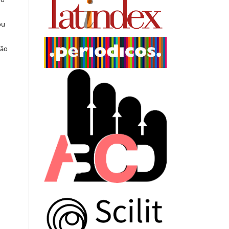
ou
ção