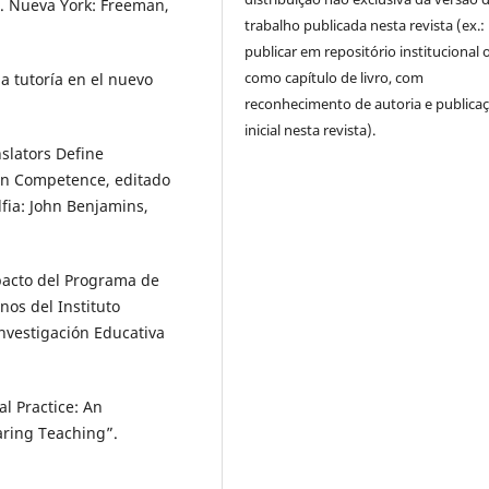
ol. Nueva York: Freeman,
trabalho publicada nesta revista (ex.:
publicar em repositório institucional 
como capítulo de livro, com
la tutoría en el nuevo
reconhecimento de autoria e publica
inicial nesta revista).
slators Define
on Competence, editado
lfia: John Benjamins,
“Impacto del Programa de
os del Instituto
Investigación Educativa
al Practice: An
aring Teaching”.