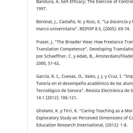
Bandura, A. Self-Efficacy: The Exercise of Contr
1997.
Boronat, J., Castaño, N. y Ruiz, E. “La docencia y 
marco universitario”. REIFOP 8.5, (2005): 69-74.
Fraser, J. “The Broader View: How Freelance Tran
Translation Competence”. Developing Translati
por Schaeffner, C. y Adab, B., Ámsterdam/Filade
2000, 51-62.
García, R. I., Cuevas, O., Vales, J. J. y Cruz, I. 
Tutoría en el desempeño académico de los alumn
Tecnológico de Sonora”. Revista Electrónica de 
14.1 (2012): 106-121.
Gholami, K. y Tirri, K. “Caring Teaching as a Mor
Exploratory Study on Perceived Dimensions of C
Education Research International, (2012): 1-8.