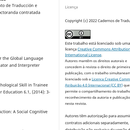
nto de Traducción e
Licença
octoranda contratada
Copyright (c) 2022 Cadernos de Trad
Este trabalho está licenciado sob um
licença
Creative Commons Attribution
International License
.
for the Global Language
Autores mantêm os direitos autorais e
lator and Interpreter
concedem à revista o direito de primeir
publicação, com o trabalho simultanea
licenciado sob a
Licença Creative Com
hological Skill in Trainee
Atribuição 4.0 Internacional (CC BY)
que
permite o compartilhamento do trabalh
r Education 6.1, (2014): 3-
reconhecimento da autoria e publicação 
nesta revista.
ction: A Social Cognitive
Autores têm autorização para assumi
.
contratos adicionais separadamente,
distribuição não exclusiva da versão 