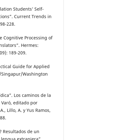
ation Students’ Self-
tions”. Current Trends in
198-228.
he Cognitive Processing of
anslators”. Hermes:
9): 189-209.
ctical Guide for Applied
i/Singapur/Washington
ídica”. Los caminos de la
 Varó, editado por
., Lillo, A. y Yus Ramos,
188.
a? Resultados de un
 lengua extranjera”.