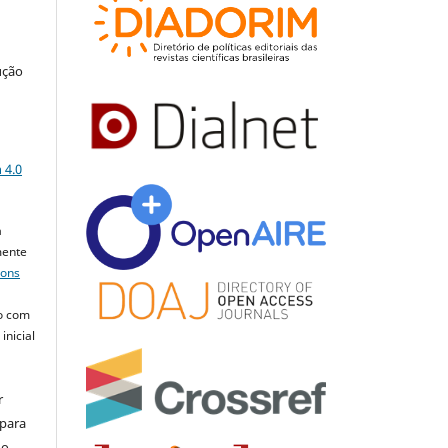
ução
a
 4.0
a
mente
mons
o com
inicial
r
 para
do