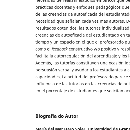
necesidad de realizar estudios empíricos que pe
prácticas docentes y enfoques pedagógicos que 
de las creencias de autoeficacia del estudiantad
necesidad que señalan cada vez más autores. D
resultados obtenidos, las tutorías individualiza
creencias de autoeficacia del estudiantado en t
tiempo y un espacio en el que el profesorado pu
como el
feedback
constructivo y/o positivo y reso
facilita la autorregulación del aprendizaje y los 
Además, las tutorías constituyen una ocasión ide
persuasión verbal y ayudar a los estudiantes a c
capacidades. La actitud del profesorado parece s
influencia de las tutorías en las creencias de au
en el porcentaje de estudiantes que solicitan acu
Biografia do Autor
María del Mar Haro Soler,
Universidad de Gran