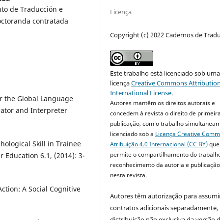
nto de Traducción e
Licença
octoranda contratada
Copyright (c) 2022 Cadernos de Trad
Este trabalho está licenciado sob um
licença
Creative Commons Attribution
International License
.
for the Global Language
Autores mantêm os direitos autorais e
lator and Interpreter
concedem à revista o direito de primeir
publicação, com o trabalho simultanea
licenciado sob a
Licença Creative Com
hological Skill in Trainee
Atribuição 4.0 Internacional (CC BY)
que
permite o compartilhamento do trabalh
r Education 6.1, (2014): 3-
reconhecimento da autoria e publicação 
nesta revista.
ction: A Social Cognitive
Autores têm autorização para assumi
.
contratos adicionais separadamente,
distribuição não exclusiva da versão 