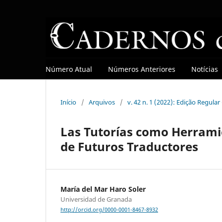
Número Atual
Números Anteriores
Notícias
Início
/
Arquivos
/
v. 42 n. 1 (2022): Edição Regula
Las Tutorías como Herramie
de Futuros Traductores
María del Mar Haro Soler
Universidad de Granada
http://orcid.org/0000-0001-8467-8932