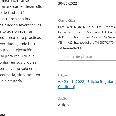
rmitan identificar
30-06-2022
favorezcan el desarrollo
o de traducción,
e acuerdo con los
Como Citar
das pueden favorecer las
Haro Soler, M. del M. (2022). Las Tutorías
anto que ofrecen un
Herramienta para el Desarrollo de la Conf
ede recurrir a prácticas
de Futuros Traductores.
Cadernos De Tradu
42
(1), 1–22. https://doi.org/10.5007/2175-
lver dudas, todo lo cual
7968.2022.e82755
logros de ejecución.
al para recurrir a la
Fomatos de Citação
onfiar en sus propias
er clave no solo en la
toeficacia, sino también
Edição
dir a tutoría.
v. 42 n. 1 (2022): Edição Regular 
Contínuo)
Seção
Artigos
ada