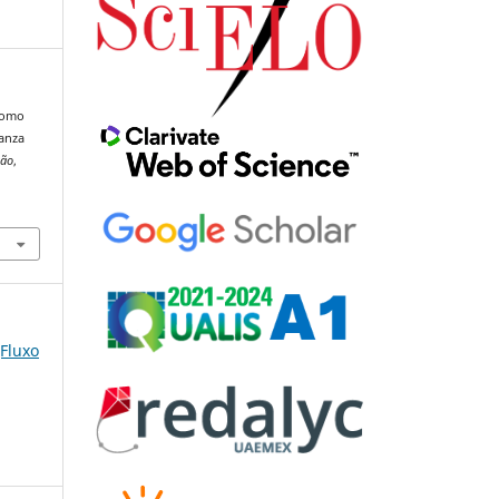
 como
ianza
ção
,
(Fluxo