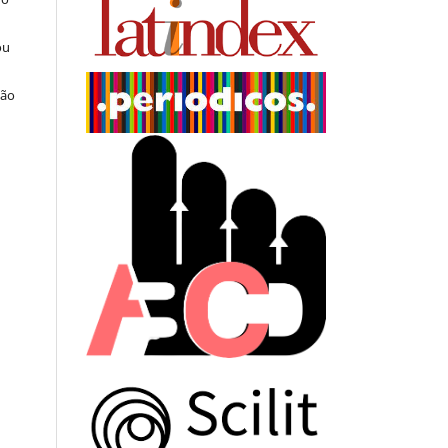
ou
ção