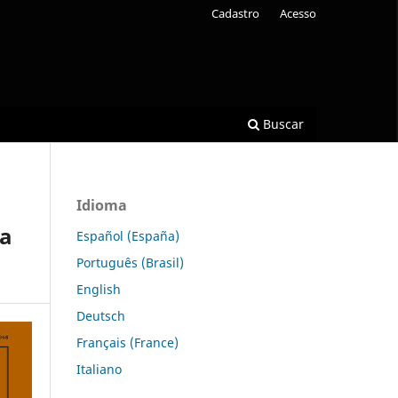
Cadastro
Acesso
Buscar
Idioma
za
Español (España)
Português (Brasil)
English
Deutsch
Français (France)
Italiano