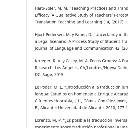
Haro-Soler, M. M. “Teaching Practices and Transl
Efficacy: A Qualitative Study of Teachers’ Percep
Translation Teaching and Learning E 4, (2017): 
Hjort-Pedersen, M. y Faber, D. “Uncertainty in t
a Legal Scenario: A Process Study of Student Tr
Journal of Language and Communication 42, (200
Krueger, R. A. y Casey, M. A. Focus Groups: A Pra
Research. Los Ángeles, CA/Londres/Nueva Delh
DC: Sage, 2015.
Le Poder, M. E. “Introducción a la traducción jur
lengua: Estudios en homenaje a Enrique Alcaraz
Cifuentes Honrubia, J. L., Gómez González-Jover, A
F., Alicante: Universidad de Alicante, 2010, 177-
Lorenzo, M. P. “¿Es posible la traducción invers
experimento sobre traducción profesional a una