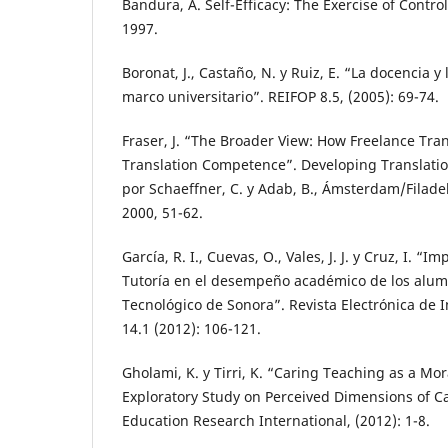
Bandura, A. Self-Efficacy: The Exercise of Contr
1997.
Boronat, J., Castaño, N. y Ruiz, E. “La docencia y 
marco universitario”. REIFOP 8.5, (2005): 69-74.
Fraser, J. “The Broader View: How Freelance Tran
Translation Competence”. Developing Translati
por Schaeffner, C. y Adab, B., Ámsterdam/Filade
2000, 51-62.
García, R. I., Cuevas, O., Vales, J. J. y Cruz, I. 
Tutoría en el desempeño académico de los alumn
Tecnológico de Sonora”. Revista Electrónica de 
14.1 (2012): 106-121.
Gholami, K. y Tirri, K. “Caring Teaching as a Mor
Exploratory Study on Perceived Dimensions of C
Education Research International, (2012): 1-8.