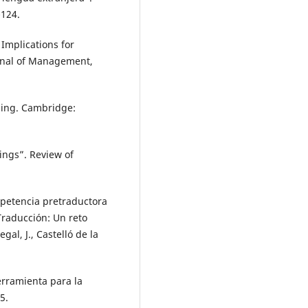
-124.
 Implications for
urnal of Management,
ing. Cambridge:
tings”. Review of
mpetencia pretraductora
Traducción: Un reto
gal, J., Castelló de la
erramienta para la
5.