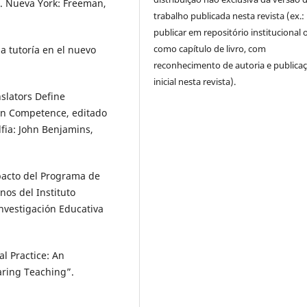
ol. Nueva York: Freeman,
trabalho publicada nesta revista (ex.:
publicar em repositório institucional 
como capítulo de livro, com
la tutoría en el nuevo
reconhecimento de autoria e publica
inicial nesta revista).
slators Define
on Competence, editado
lfia: John Benjamins,
“Impacto del Programa de
os del Instituto
Investigación Educativa
al Practice: An
aring Teaching”.