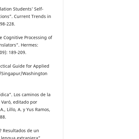
ation Students’ Self-
tions”. Current Trends in
198-228.
he Cognitive Processing of
anslators”. Hermes:
9): 189-209.
ctical Guide for Applied
i/Singapur/Washington
ídica”. Los caminos de la
 Varó, editado por
., Lillo, A. y Yus Ramos,
188.
a? Resultados de un
 lengua extranjera”.