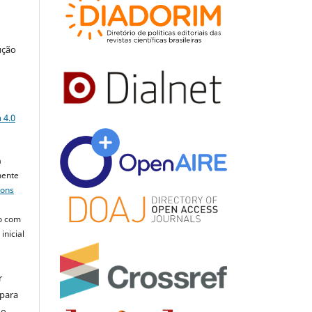
ução
a
 4.0
a
mente
mons
o com
inicial
r
 para
do