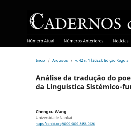
Número Atual
Números Anteriores
Notícias
Início
/
Arquivos
/
v. 42 n. 1 (2022): Edição Regula
Análise da tradução do poe
da Linguística Sistémico-fu
Chengxu Wang
Universidade Nankai
https://orcid.org/0000-0002-8456-9426