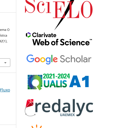
poema O
stica
42
(1),
(Fluxo