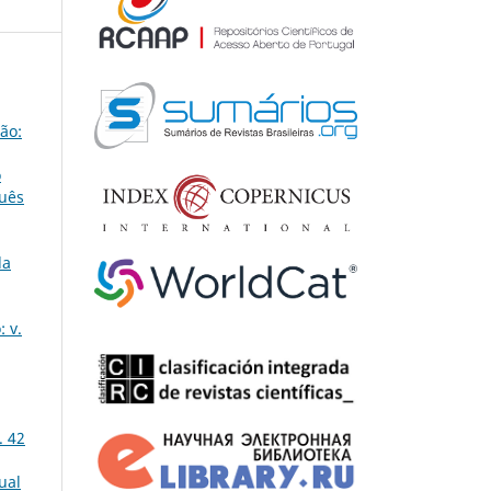
ão:
o
guês
la
 v.
. 42
ual