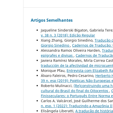
Artigos Semelhantes
Jaqueline Sinderski Bigaton, Gabriela Ter
v. 38 n. 3 (2018): Edição Regular
Xiang Zhang, Giorgio Sinedino,
Tradução c
Giorgio Sinedino
,
Cadernos de Tradução: v
Alessandra Ramos Oliveira Harden,
Traduç
epígrafes e divisas
,
Cadernos de Tradução:
Javiera Ramírez Morales, Mirla Correa Cas
traducción de la afectividad de microcue
Monique Pfau,
Entrevista com Elizabeth 
Álvaro Faleiros, Pedro Cesarino,
Herberto 
39 n. esp (2019): Poiéticas Não Europeias
Roberto Mulinacci,
(Re)construindo uma hi
cultural do Brasil do final do Oitocentos
,
C
Finisseculares: o Português Entre Norma 
Carlos A. Valcárcel, José Guilherme dos S
n. esp. 1 (2022): Traduzindo a Amazônia II
Elisângela Liberatti,
A tradução de históri