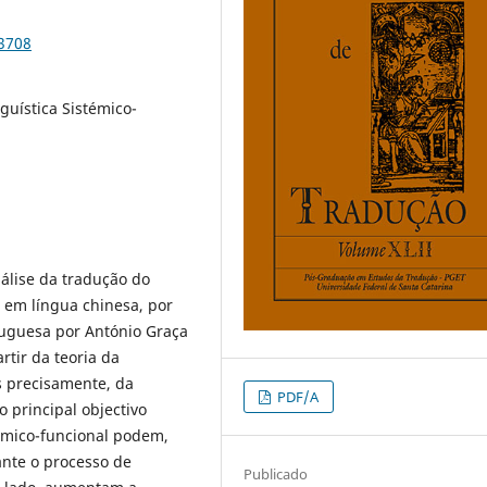
83708
guística Sistémico-
álise da tradução do
 em língua chinesa, por
rtuguesa por António Graça
rtir da teoria da
is precisamente, da
PDF/A
 principal objectivo
témico-funcional podem,
ante o processo de
Publicado