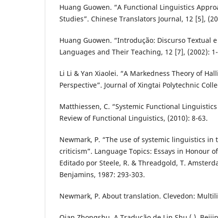
Huang Guowen. “A Functional Linguistics Approa
Studies”. Chinese Translators Journal, 12 [5], (20
Huang Guowen. “Introdução: Discurso Textual e
Languages and Their Teaching, 12 [7], (2002): 1-
Li Li & Yan Xiaolei. “A Markedness Theory of Hall
Perspective”. Journal of Xingtai Polytechnic Colle
Matthiessen, C. “Systemic Functional Linguistic
Review of Functional Linguistics, (2010): 8-63.
Newmark, P. “The use of systemic linguistics in 
criticism”. Language Topics: Essays in Honour of
Editado por Steele, R. & Threadgold, T. Amsterd
Benjamins, 1987: 293-303.
Newmark, P. About translation. Clevedon: Multil
Qian Zhongshu. A Tradução de Lin Shu ( ). Beiji