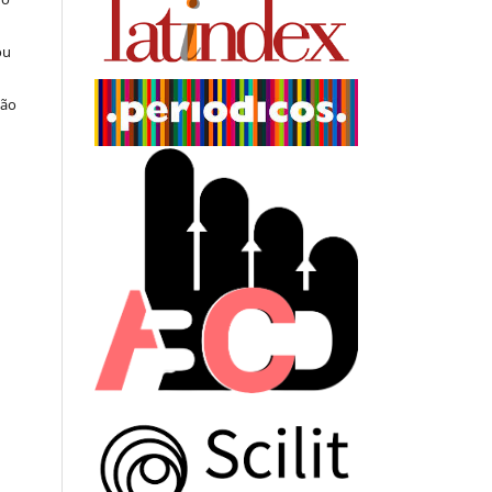
ou
ção