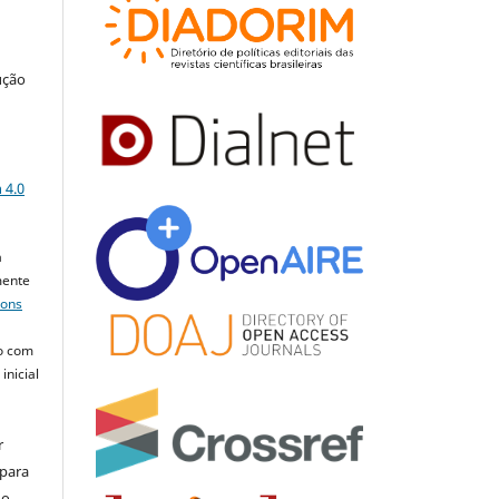
ução
a
 4.0
a
mente
mons
o com
inicial
r
 para
do