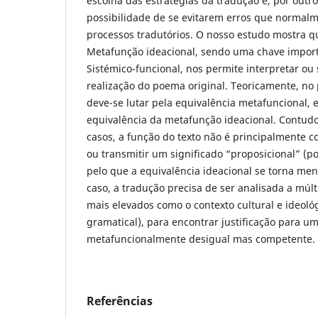
escolha das estratégias da tradução e, por out
possibilidade de se evitarem erros que normal
processos tradutórios. O nosso estudo mostra q
Metafunção ideacional, sendo uma chave import
Sistémico-funcional, nos permite interpretar ou 
realização do poema original. Teoricamente, no 
deve-se lutar pela equivalência metafuncional, 
equivalência da metafunção ideacional. Contudo
casos, a função do texto não é principalmente 
ou transmitir um significado “proposicional” (
pelo que a equivalência ideacional se torna me
caso, a tradução precisa de ser analisada a múlt
mais elevados como o contexto cultural e ideológi
gramatical), para encontrar justificação para u
metafuncionalmente desigual mas competente.
Referências