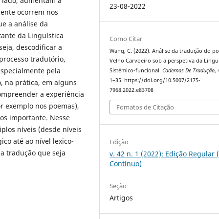
ro lado, aumentam a
23-08-2022
mente ocorrem nos
ue a análise da
ante da Linguística
Como Citar
seja, descodificar a
Wang, C. (2022). Análise da tradução do 
processo tradutório,
Velho Carvoeiro sob a perspetiva da Linguí
especialmente pela
Sistémico-funcional.
Cadernos De Tradução
,
1–35. https://doi.org/10.5007/2175-
, na prática, em alguns
7968.2022.e83708
compreender a experiência
por exemplo nos poemas),
Fomatos de Citação
nos importante. Nesse
iplos níveis (desde níveis
co até ao nível lexico-
Edição
ma tradução que seja
v. 42 n. 1 (2022): Edição Regular 
Contínuo)
Seção
Artigos