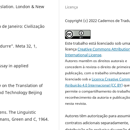
nslation. London & New
Licença
Copyright (c) 2022 Cadernos de Trad
 de Janeiro: Civilização
Este trabalho está licenciado sob um
adurre”. Meta 32, 1,
licença
Creative Commons Attribution
International License
.
Autores mantêm os direitos autorais e
essay in applied
concedem à revista o direito de primeir
publicação, com o trabalho simultanea
licenciado sob a
Licença Creative Com
Atribuição 4.0 Internacional (CC BY)
que
 on the Translation of
permite o compartilhamento do trabalh
and Technology Beijing
reconhecimento da autoria e publicação 
nesta revista.
ens. The Linguistic
Autores têm autorização para assumi
mans, Green and C, 1964.
contratos adicionais separadamente,
distribuição não exclusiva da versão 