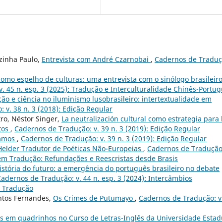
ezinha Paulo,
Entrevista com André Czarnobai
,
Cadernos de Traduç
omo espelho de culturas: uma entrevista com o sinólogo brasileir
. 45 n. esp. 3 (2025): Tradução e Interculturalidade Chinês-Portu
ão e ciência no iluminismo lusobrasileiro: intertextualidade em
 v. 38 n. 3 (2018): Edição Regular
tro, Néstor Singer,
La neutralización cultural como estrategia para 
ntos
,
Cadernos de Tradução: v. 39 n. 3 (2019): Edição Regular
Ramos
,
Cadernos de Tradução: v. 39 n. 3 (2019): Edição Regular
Helder Tradutor de Poéticas Não-Europeias
,
Cadernos de Tradução:
 em Tradução: Refundações e Reescristas desde Brasis
stória do futuro: a emergência do português brasileiro no debate
adernos de Tradução: v. 44 n. esp. 3 (2024): Intercâmbios
e Tradução
antos Fernandes,
Os Crimes de Putumayo
,
Cadernos de Tradução: v
as em quadrinhos no Curso de Letras-Inglês da Universidade Estad