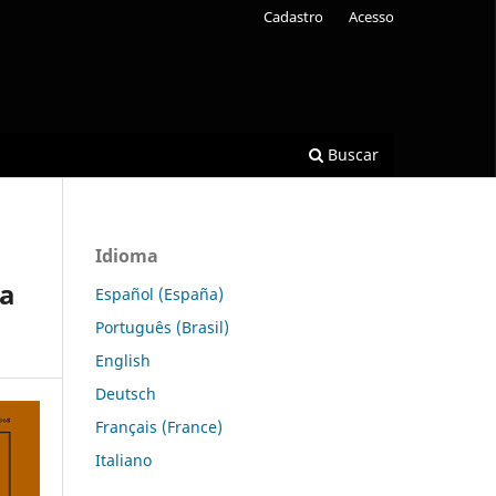
Cadastro
Acesso
Buscar
Idioma
va
Español (España)
Português (Brasil)
English
Deutsch
Français (France)
Italiano