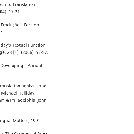
ch to Translation
04): 17-21.
 Tradução”. Foreign
2.
iday’s Textual Function
ge, 23 [4], (2006): 55-57.
s Developing.” Annual
translation analysis and
 Michael Halliday,
am & Philadelphia: John
ingual Matters, 1991.
ng: The Commecial Press,