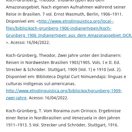
Amazonasgebiet. Nach eigenen Aufnahmen während seiner
Reise in Brasilien. 7 vol. Ernst Wasmuth, Berlin, 1906–1911.
Disponível em: <
http://www.etnolinguistica.org/local--
files/biblio:koch-grunberg-1906-indianertypen/Koch-
Grunberg_1906_Indianertypen_aus_dem_Amazonasgebiet_OCR
>. Acesso: 16/04/2022.
Koch-Grünberg, Theodor, Zwei Jahre unter den Indianern:
Reisen in Nordwesten Brasilien 1903/1905. Vols. I e II. Ed.
Strecker & Schröder. Stuttgart, 1909 (Vol. 1) e 1910 (vol. 2).
Disponível em: Biblioteca Digital Curt Nimuendajú: línguas e
culturas indígenas sul-americanas.
http://www.etnolinguistica.org/biblio:kochgrunberg-1909-
zwei-jahre
. Acesso: 16/04/2022.
Koch-Grünberg, T. Vom Roraima zum Orinoco. Ergebnisse
einer Reise in Nordbrasilien und Venezuela in den Jahren
1911–1913. 5 Vol. Strecker und Schröder, Stuttgart, 1916.