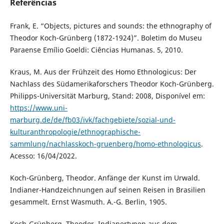
Referências
Frank, E. “Objects, pictures and sounds: the ethnography of
Theodor Koch-Grünberg (1872-1924)”. Boletim do Museu
Paraense Emílio Goeldi: Ciências Humanas. 5, 2010.
Kraus, M. Aus der Frühzeit des Homo Ethnologicus: Der
Nachlass des Südamerikaforschers Theodor Koch-Grünberg.
Philipps-Universität Marburg, Stand: 2008, Disponível em:
https://www.uni-
marburg.de/de/fb03/ivk/fachgebiete/sozial-und-
kulturanthropologie/ethnographische-
sammlung/nachlasskoch-gruenberg/homo-ethnologicus
.
Acesso: 16/04/2022.
Koch-Grünberg, Theodor. Anfänge der Kunst im Urwald.
Indianer-Handzeichnungen auf seinen Reisen in Brasilien
gesammelt. Ernst Wasmuth. A.-G. Berlin, 1905.
Koch-Grünberg, Theodor. Indianertypen aus dem