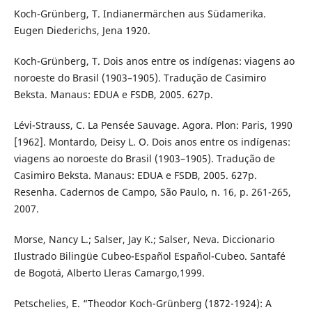
Koch-Grünberg, T. Indianermärchen aus Südamerika.
Eugen Diederichs, Jena 1920.
Koch-Grünberg, T. Dois anos entre os indígenas: viagens ao
noroeste do Brasil (1903–1905). Tradução de Casimiro
Beksta. Manaus: EDUA e FSDB, 2005. 627p.
Lévi-Strauss, C. La Pensée Sauvage. Agora. Plon: Paris, 1990
[1962]. Montardo, Deisy L. O. Dois anos entre os indígenas:
viagens ao noroeste do Brasil (1903–1905). Tradução de
Casimiro Beksta. Manaus: EDUA e FSDB, 2005. 627p.
Resenha. Cadernos de Campo, São Paulo, n. 16, p. 261-265,
2007.
Morse, Nancy L.; Salser, Jay K.; Salser, Neva. Diccionario
Ilustrado Bilingüe Cubeo-Español Español-Cubeo. Santafé
de Bogotá, Alberto Lleras Camargo,1999.
Petschelies, E. “Theodor Koch-Grünberg (1872-1924): A