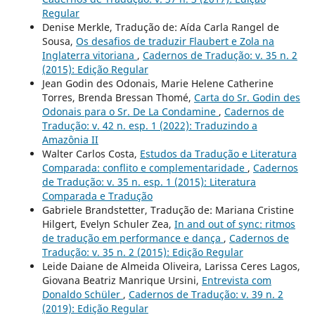
Regular
Denise Merkle, Tradução de: Aída Carla Rangel de
Sousa,
Os desafios de traduzir Flaubert e Zola na
Inglaterra vitoriana
,
Cadernos de Tradução: v. 35 n. 2
(2015): Edição Regular
Jean Godin des Odonais, Marie Helene Catherine
Torres, Brenda Bressan Thomé,
Carta do Sr. Godin des
Odonais para o Sr. De La Condamine
,
Cadernos de
Tradução: v. 42 n. esp. 1 (2022): Traduzindo a
Amazônia II
Walter Carlos Costa,
Estudos da Tradução e Literatura
Comparada: conflito e complementaridade
,
Cadernos
de Tradução: v. 35 n. esp. 1 (2015): Literatura
Comparada e Tradução
Gabriele Brandstetter, Tradução de: Mariana Cristine
Hilgert, Evelyn Schuler Zea,
In and out of sync: ritmos
de tradução em performance e dança
,
Cadernos de
Tradução: v. 35 n. 2 (2015): Edição Regular
Leide Daiane de Almeida Oliveira, Larissa Ceres Lagos,
Giovana Beatriz Manrique Ursini,
Entrevista com
Donaldo Schüler
,
Cadernos de Tradução: v. 39 n. 2
(2019): Edição Regular