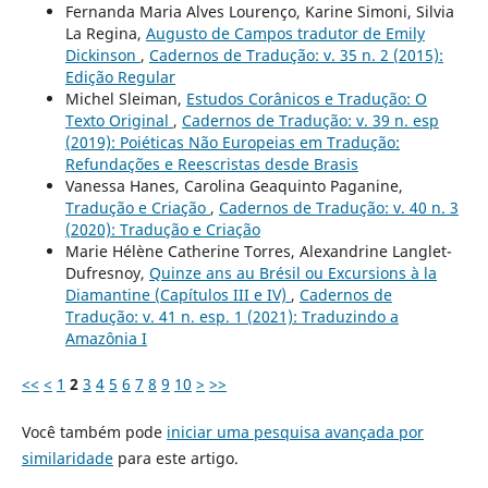
Fernanda Maria Alves Lourenço, Karine Simoni, Silvia
La Regina,
Augusto de Campos tradutor de Emily
Dickinson
,
Cadernos de Tradução: v. 35 n. 2 (2015):
Edição Regular
Michel Sleiman,
Estudos Corânicos e Tradução: O
Texto Original
,
Cadernos de Tradução: v. 39 n. esp
(2019): Poiéticas Não Europeias em Tradução:
Refundações e Reescristas desde Brasis
Vanessa Hanes, Carolina Geaquinto Paganine,
Tradução e Criação
,
Cadernos de Tradução: v. 40 n. 3
(2020): Tradução e Criação
Marie Hélène Catherine Torres, Alexandrine Langlet-
Dufresnoy,
Quinze ans au Brésil ou Excursions à la
Diamantine (Capítulos III e IV)
,
Cadernos de
Tradução: v. 41 n. esp. 1 (2021): Traduzindo a
Amazônia I
<<
<
1
2
3
4
5
6
7
8
9
10
>
>>
Você também pode
iniciar uma pesquisa avançada por
similaridade
para este artigo.