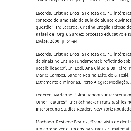
Lacerda, Cristina Broglia Feitosa de. “O intérpre
contexto de uma sala de aula de alunos ouvinte
questão”. In: Lacerda, Cristina Broglia Feitosa d
Rafael de (Org.). Surdez: processo educativo e s
Lovise, 2000. p. 51-84.
Lacerda, Cristina Broglia Feitosa de. “O intérpr
de sinais no Ensino Fundamental: refletindo sobr
possibilidades”. In: Lodi, Ana Cláudia Bailieiro;
Marie; Campos, Sandra Regina Leite de & Teski, 
Letramento e minorias. Porto Alegre: Mediação, 
Lederer, Marianne. “Simultaneous Interpretatio
Other Features”. In: Pöchhacker Franz & Shlesin
Interpreting Studies Reader. New York: Routledg
Machado, Rosilene Beatriz. “Irene vista de dentr
um aprendizer e um ensinar-traduzir [matemáti