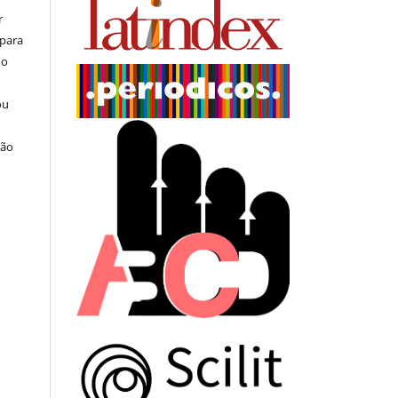
r
 para
do
ou
ção