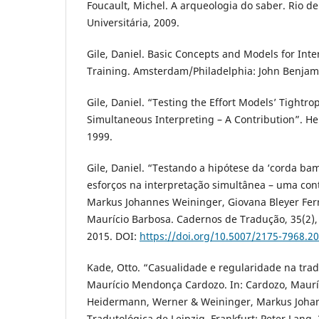
Foucault, Michel. A arqueologia do saber. Rio de
Universitária, 2009.
Gile, Daniel. Basic Concepts and Models for Inte
Training. Amsterdam/Philadelphia: John Benjam
Gile, Daniel. “Testing the Effort Models’ Tightro
Simultaneous Interpreting – A Contribution”. He
1999.
Gile, Daniel. “Testando a hipótese da ‘corda b
esforços na interpretação simultânea – uma con
Markus Johannes Weininger, Giovana Bleyer Ferr
Maurício Barbosa. Cadernos de Tradução, 35(2), n
2015. DOI:
https://doi.org/10.5007/2175-7968.
Kade, Otto. “Casualidade e regularidade na tra
Maurício Mendonça Cardozo. In: Cardozo, Maur
Heidermann, Werner & Weininger, Markus Johann
Tradutológica de Leipzig. Frankfurt: Peter Lang, 