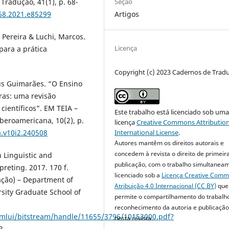
Seção
Tradução, 41(1), p. 68-
Artigos
968.2021.e85299
 Pereira & Luchi, Marcos.
Licença
para a prática
Copyright (c) 2023 Cadernos de Trad
us Guimarães. “O Ensino
ras: uma revisão
 científicos”. EM TEIA –
Este trabalho está licenciado sob um
beroamericana, 10(2), p.
licença
Creative Commons Attribution
a.v10i2.240508
International License
.
Autores mantêm os direitos autorais e
concedem à revista o direito de primeir
 Linguistic and
publicação, com o trabalho simultanea
reting. 2017. 170 f.
licenciado sob a
Licença Creative Com
ação) – Department of
Atribuição 4.0 Internacional (CC BY)
que
rsity Graduate School of
permite o compartilhamento do trabalh
reconhecimento da autoria e publicação 
xmlui/bitstream/handle/11655/3796/10153000.pdf?
nesta revista.
3.