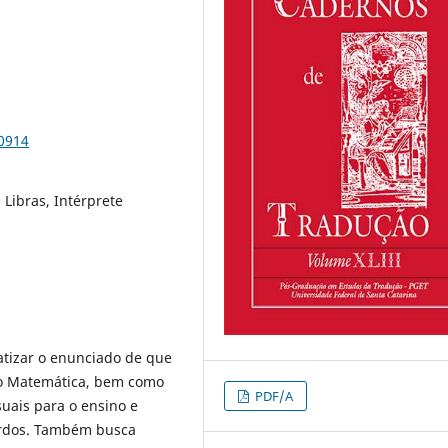
90914
Libras, Intérprete
matizar o enunciado de que
o Matemática, bem como
PDF/A
uais para o ensino e
rdos. Também busca