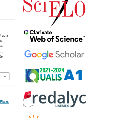
 A aula
do
oa
 do
ão
,
(Fluxo