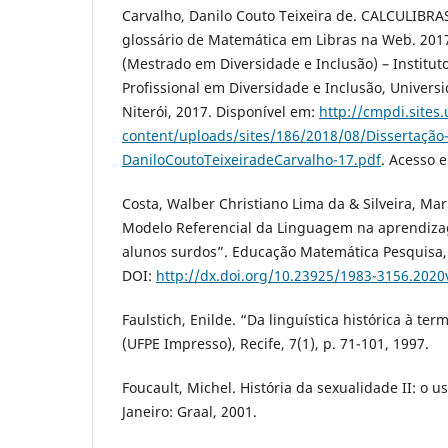
Carvalho, Danilo Couto Teixeira de. CALCULIBRA
glossário de Matemática em Libras na Web. 2017.
(Mestrado em Diversidade e Inclusão) – Institut
Profissional em Diversidade e Inclusão, Univers
Niterói, 2017. Disponível em:
http://cmpdi.sites.
content/uploads/sites/186/2018/08/Dissertação
DaniloCoutoTeixeiradeCarvalho-17.pdf
. Acesso e
Costa, Walber Christiano Lima da & Silveira, Ma
Modelo Referencial da Linguagem na aprendiz
alunos surdos”. Educação Matemática Pesquisa, 2
DOI:
http://dx.doi.org/10.23925/1983-3156.202
Faulstich, Enilde. “Da linguística histórica à te
(UFPE Impresso), Recife, 7(1), p. 71-101, 1997.
Foucault, Michel. História da sexualidade II: o u
Janeiro: Graal, 2001.