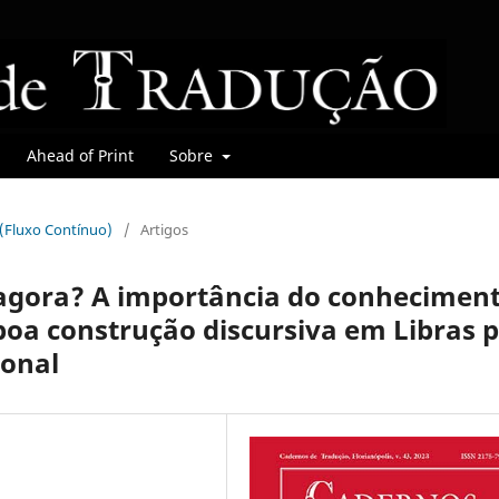
Ahead of Print
Sobre
r (Fluxo Contínuo)
/
Artigos
 agora? A importância do conhecimen
boa construção discursiva em Libras 
ional