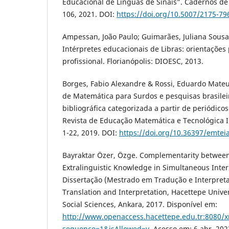
Educacional de Línguas de Sinais”. Cadernos de 
106, 2021. DOI:
https://doi.org/10.5007/2175-7
Ampessan, João Paulo; Guimarães, Juliana Sousa
Intérpretes educacionais de Libras: orientações 
profissional. Florianópolis: DIOESC, 2013.
Borges, Fabio Alexandre & Rossi, Eduardo Mate
de Matemática para Surdos e pesquisas brasilei
bibliográfica categorizada a partir de periódicos
Revista de Educação Matemática e Tecnológica I
1-22, 2019. DOI:
https://doi.org/10.36397/emtei
Bayraktar Özer, Özge. Complementarity between
Extralinguistic Knowledge in Simultaneous Interp
Dissertação (Mestrado em Tradução e Interpret
Translation and Interpretation, Hacettepe Unive
Social Sciences, Ankara, 2017. Disponível em:
http://www.openaccess.hacettepe.edu.tr:8080/
sequence=1&isAllowed=y
. Acesso em: 6 abr. 202