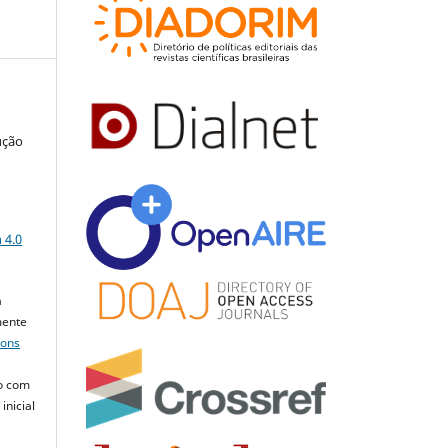
ução
a
 4.0
a
mente
mons
o com
inicial