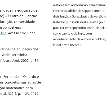
Autores têm autorização para assumi
lidade na educação de
contratos adicionais separadamente,
̃o) – Centro de Ciências
distribuição não exclusiva da versão 
ucação, Universidade
trabalho publicada nesta revista (ex.:
Disponível em:
publicar em repositório institucional 
1182
. Acesso em: 6 abr.
como capítulo de livro, com
reconhecimento de autoria e publica
inicial nesta revista).
/sinal na educação dos
 Gladis Teresinha
J: Arara Azul, 2007. p. 84-
, Fernanda. “‘O surdo é
iais concretos nas aulas de
̧ão matemática para
ial, 32(1), p. 1-23, 2019.