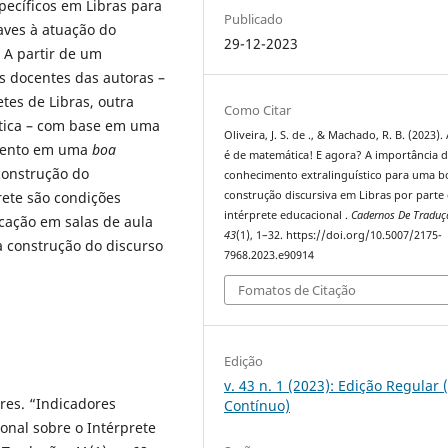
specíficos em Libras para
Publicado
aves à atuação do
29-12-2023
 A partir de um
 docentes das autoras –
es de Libras, outra
Como Citar
tica – com base em uma
Oliveira, J. S. de ., & Machado, R. B. (2023).
imento em uma
boa
é de matemática! E agora? A importância 
construção do
conhecimento extralinguístico para uma b
construção discursiva em Libras por parte
rete são condições
intérprete educacional .
Cadernos De Traduç
cação em salas de aula
43
(1), 1–32. https://doi.org/10.5007/2175-
a construção do discurso
7968.2023.e90914
Fomatos de Citação
Edição
v. 43 n. 1 (2023): Edição Regular 
ires. “Indicadores
Contínuo)
onal sobre o Intérprete