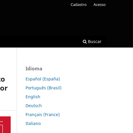
Cadastro
Acesso
Buscar
Idioma
to
Español (España)
por
Português (Brasil)
English
Deutsch
Français (France)
Italiano