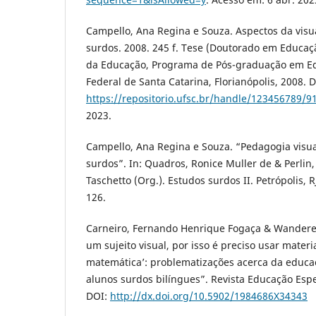
Campello, Ana Regina e Souza. Aspectos da visua
surdos. 2008. 245 f. Tese (Doutorado em Educaça
da Educação, Programa de Pós-graduação em Ed
Federal de Santa Catarina, Florianópolis, 2008. 
https://repositorio.ufsc.br/handle/123456789/9
2023.
Campello, Ana Regina e Souza. “Pedagogia visual
surdos”. In: Quadros, Ronice Muller de & Perlin,
Taschetto (Org.). Estudos surdos II. Petrópolis, R
126.
Carneiro, Fernando Henrique Fogaça & Wanderer
um sujeito visual, por isso é preciso usar mater
matemática’: problematizações acerca da educac
alunos surdos bilíngues”. Revista Educação Espec
DOI:
http://dx.doi.org/10.5902/1984686X34343