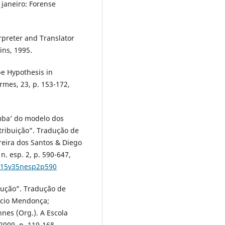
 janeiro: Forense
rpreter and Translator
ins, 1995.
pe Hypothesis in
rmes, 23, p. 153-172,
amba’ do modelo dos
tribuição”. Tradução de
eira dos Santos & Diego
. esp. 2, p. 590-647,
2015v35nesp2p590
dução”. Tradução de
ício Mendonça;
es (Org.). A Escola
2009. p. 119-168.