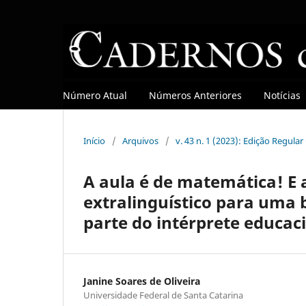
Número Atual
Números Anteriores
Notícias
Início
/
Arquivos
/
v. 43 n. 1 (2023): Edição Regula
A aula é de matemática! E
extralinguístico para uma 
parte do intérprete educac
Janine Soares de Oliveira
Universidade Federal de Santa Catarina