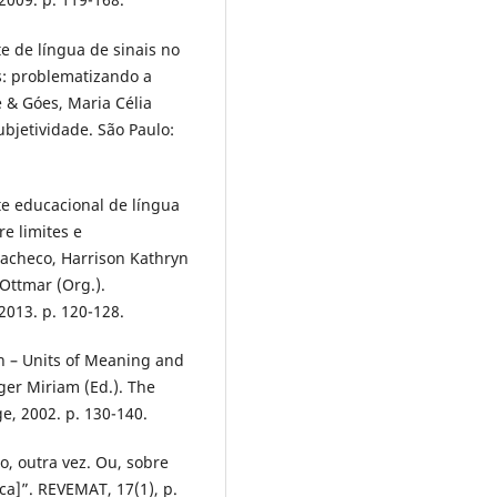
te de língua de sinais no
s: problematizando a
e & Góes, Maria Célia
ubjetividade. São Paulo:
ete educacional de língua
e limites e
 Pacheco, Harrison Kathryn
Ottmar (Org.).
2013. p. 120-128.
n – Units of Meaning and
ger Miriam (Ed.). The
e, 2002. p. 130-140.
o, outra vez. Ou, sobre
ca]”. REVEMAT, 17(1), p.