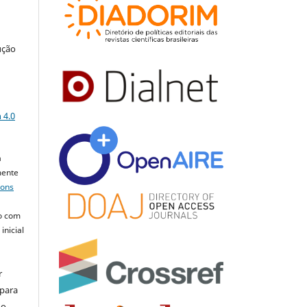
ução
a
 4.0
a
mente
mons
o com
inicial
r
 para
do