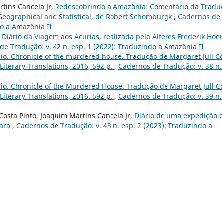
rtins Cancela Jr,
Redescobrindo a Amazônia: Comentário da Tradu
a Geographical and Statistical, de Robert Schomburgk
,
Cadernos de
do a Amazônia II
,
Diário da Viagem aos Acurias, realizada pelo Alferes Frederik Hoe
de Tradução: v. 42 n. esp. 1 (2022): Traduzindo a Amazônia II
o. Chronicle of the murdered house. Tradução de Margaret Jull C
Literary Translations, 2016, 592 p.
,
Cadernos de Tradução: v. 38 n.
o. Chronicle of the Murdered House. Tradução de Margaret Jull C
Literary Translations, 2016. 592 p.
,
Cadernos de Tradução: v. 39 n.
osta Pinto, Joaquim Martins Cancela Jr,
Diário de uma expedição 
rara
,
Cadernos de Tradução: v. 43 n. esp. 2 (2023): Traduzindo a