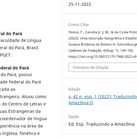
25-11-2022
Como Citar
Hoeus, F., Cancela Jr, J. M., & da Costa Pinto
al do Pará
(2022). Uma descrição Geográfica e Estatíst
 Faculdade de Língua
Guiana Britânica de Robert-H. Schomburgk
al do Pará, Brasil.
Cadernos De Tradução
,
42
(esp. 1), 139–165.
-PGET.
https://doi.org/10.5007/2175-7968.2022.e
Fomatos de Citação
deral do Pará
 do Pará, possui
dade Federal do Pará
Edição
icada ao
v. 42 n. esp. 1 (2022): Traduzindo
trangeira. Atuou como
Amazônia II
 do Centro de Letras e
guas Estrangeiras da
Seção
 coordenador de língua
Ed. Esp. Traduzindo a Amazônia
periência na área de
inglesa, fonética e