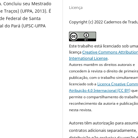
sa. Concluiu seu Mestrado
Licença
e Traços) (UFPA, 2013). É
de Federal de Santa
Copyright (c) 2022 Cadernos de Trad
al do Pará (UFSC-UFPA
Este trabalho está licenciado sob um
licença
Creative Commons Attribution
International License
.
Autores mantêm os direitos autorais e
concedem à revista o direito de primeir
publicação, com o trabalho simultanea
licenciado sob a
Licença Creative Com
Atribuição 4.0 Internacional (CC BY)
que
permite o compartilhamento do trabalh
reconhecimento da autoria e publicação 
nesta revista.
Autores têm autorização para assumi
contratos adicionais separadamente,
distribuição não exclusiva da versão 