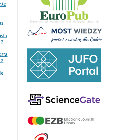
ção
us,
osta
 2
osta
 2
de