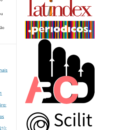
ou
ção
nais
 1
iro:
os
21):