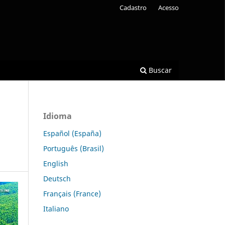
Cadastro
Acesso
Buscar
Idioma
Español (España)
Português (Brasil)
English
Deutsch
Français (France)
Italiano