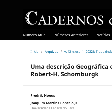
Número Atual
Números Anteriores
Notícias
Início
/
Arquivos
/
v. 42 n. esp. 1 (2022): Traduzind
Uma descrição Geográfica e
Robert-H. Schomburgk
Fredrik Hoeus
Joaquim Martins Cancela Jr
Universidade Federal do Pará