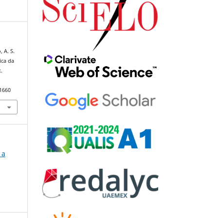
, A. S.
ica da
.
91660
 a