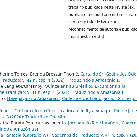
trabalho publicada nesta revista (ex.:
publicar em repositório institucional 
como capítulo de livro, com
reconhecimento de autoria e publica
inicial nesta revista).
therine Torres, Brenda Bressan Thomé,
Carta do Sr. Godin des Odo
Tradução: v. 42 n. esp. 1 (2022): Traduzindo a Amazônia II
ne Langlet-Dufresnoy,
Quinze ans au Brésil ou Excursions à la
e Tradução: v. 41 n. esp. 1 (2021): Traduzindo a Amazônia I
iro,
Navegação no Amazonas
,
Cadernos de Tradução: v. 42 n. esp.
Robert. O Chamado do Cuco. Tradução de Ryta Vinagre. Rio de Jane
 n. 3 (2020): Tradução e Criação
istina Barata Pereira Nascimento,
Jornada do Rio Marañón
,
Cadern
zindo a Amazônia II
 Fantasia (Capítulo VI)
,
Cadernos de Tradução: v. 41 n. esp. 1 (20