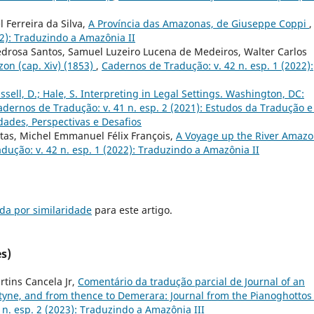
 Ferreira da Silva,
A Província das Amazonas, de Giuseppe Coppi
,
22): Traduzindo a Amazônia II
edrosa Santos, Samuel Luzeiro Lucena de Medeiros, Walter Carlos
zon (cap. Xiv) (1853)
,
Cadernos de Tradução: v. 42 n. esp. 1 (2022):
ssell, D.; Hale, S. Interpreting in Legal Settings. Washington, DC:
adernos de Tradução: v. 41 n. esp. 2 (2021): Estudos da Tradução e
dades, Perspectivas e Desafios
itas, Michel Emmanuel Félix François,
A Voyage up the River Amaz
dução: v. 42 n. esp. 1 (2022): Traduzindo a Amazônia II
da por similaridade
para este artigo.
s)
rtins Cancela Jr,
Comentário da tradução parcial de Journal of an
tyne, and from thence to Demerara: Journal from the Pianoghottos
n. esp. 2 (2023): Traduzindo a Amazônia III