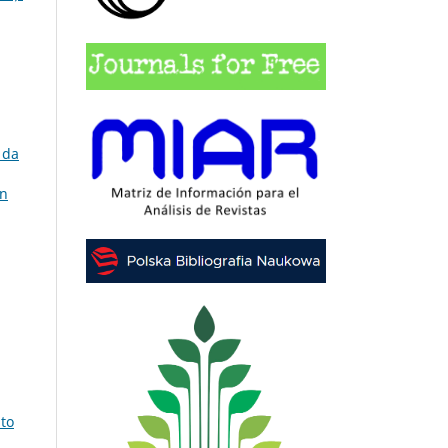
 da
on
 to