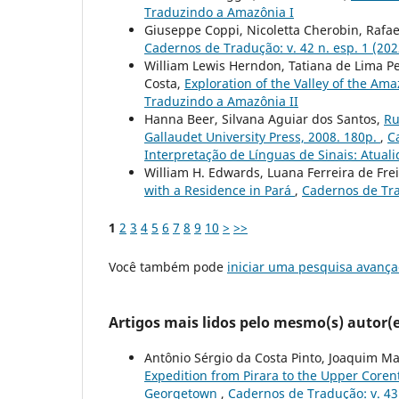
Traduzindo a Amazônia I
Giuseppe Coppi, Nicoletta Cherobin, Rafael
Cadernos de Tradução: v. 42 n. esp. 1 (20
William Lewis Herndon, Tatiana de Lima P
Costa,
Exploration of the Valley of the Ama
Traduzindo a Amazônia II
Hanna Beer, Silvana Aguiar dos Santos,
Ru
Gallaudet University Press, 2008. 180p.
,
C
Interpretação de Línguas de Sinais: Atuali
William H. Edwards, Luana Ferreira de Fre
with a Residence in Pará
,
Cadernos de Tra
1
2
3
4
5
6
7
8
9
10
>
>>
Você também pode
iniciar uma pesquisa avança
Artigos mais lidos pelo mesmo(s) autor(e
Antônio Sérgio da Costa Pinto, Joaquim Ma
Expedition from Pirara to the Upper Coren
Georgetown
,
Cadernos de Tradução: v. 43 