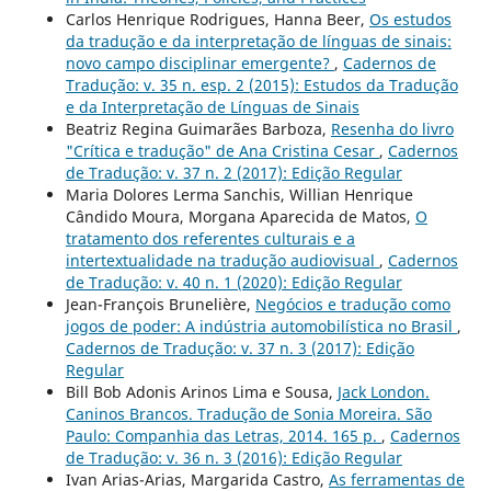
Carlos Henrique Rodrigues, Hanna Beer,
Os estudos
da tradução e da interpretação de línguas de sinais:
novo campo disciplinar emergente?
,
Cadernos de
Tradução: v. 35 n. esp. 2 (2015): Estudos da Tradução
e da Interpretação de Línguas de Sinais
Beatriz Regina Guimarães Barboza,
Resenha do livro
"Crítica e tradução" de Ana Cristina Cesar
,
Cadernos
de Tradução: v. 37 n. 2 (2017): Edição Regular
Maria Dolores Lerma Sanchis, Willian Henrique
Cândido Moura, Morgana Aparecida de Matos,
O
tratamento dos referentes culturais e a
intertextualidade na tradução audiovisual
,
Cadernos
de Tradução: v. 40 n. 1 (2020): Edição Regular
Jean-François Brunelière,
Negócios e tradução como
jogos de poder: A indústria automobilística no Brasil
,
Cadernos de Tradução: v. 37 n. 3 (2017): Edição
Regular
Bill Bob Adonis Arinos Lima e Sousa,
Jack London.
Caninos Brancos. Tradução de Sonia Moreira. São
Paulo: Companhia das Letras, 2014. 165 p.
,
Cadernos
de Tradução: v. 36 n. 3 (2016): Edição Regular
Ivan Arias-Arias, Margarida Castro,
As ferramentas de