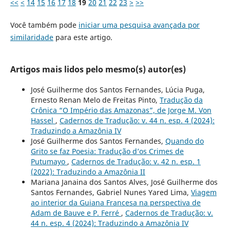
<<
<
14
15
16
17
18
19
20
21
22
23
>
>>
Você também pode
iniciar uma pesquisa avançada por
similaridade
para este artigo.
Artigos mais lidos pelo mesmo(s) autor(es)
José Guilherme dos Santos Fernandes, Lúcia Puga,
Ernesto Renan Melo de Freitas Pinto,
Tradução da
Crônica “O Império das Amazonas”, de Jorge M. Von
Hassel
,
Cadernos de Tradução: v. 44 n. esp. 4 (2024):
Traduzindo a Amazônia IV
José Guilherme dos Santos Fernandes,
Quando do
Grito se faz Poesia: Tradução d’os Crimes de
Putumayo
,
Cadernos de Tradução: v. 42 n. esp. 1
(2022): Traduzindo a Amazônia II
Mariana Janaina dos Santos Alves, José Guilherme dos
Santos Fernandes, Gabriel Nunes Yared Lima,
Viagem
ao interior da Guiana Francesa na perspectiva de
Adam de Bauve e P. Ferré
,
Cadernos de Tradução: v.
44 n. esp. 4 (2024): Traduzindo a Amazônia IV