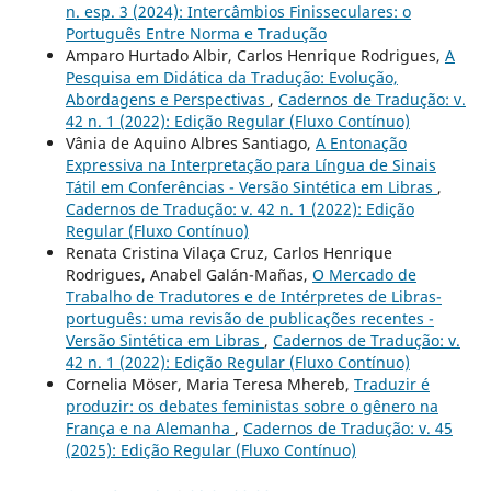
n. esp. 3 (2024): Intercâmbios Finisseculares: o
Português Entre Norma e Tradução
Amparo Hurtado Albir, Carlos Henrique Rodrigues,
A
Pesquisa em Didática da Tradução: Evolução,
Abordagens e Perspectivas
,
Cadernos de Tradução: v.
42 n. 1 (2022): Edição Regular (Fluxo Contínuo)
Vânia de Aquino Albres Santiago,
A Entonação
Expressiva na Interpretação para Língua de Sinais
Tátil em Conferências - Versão Sintética em Libras
,
Cadernos de Tradução: v. 42 n. 1 (2022): Edição
Regular (Fluxo Contínuo)
Renata Cristina Vilaça Cruz, Carlos Henrique
Rodrigues, Anabel Galán-Mañas,
O Mercado de
Trabalho de Tradutores e de Intérpretes de Libras-
português: uma revisão de publicações recentes -
Versão Sintética em Libras
,
Cadernos de Tradução: v.
42 n. 1 (2022): Edição Regular (Fluxo Contínuo)
Cornelia Möser, Maria Teresa Mhereb,
Traduzir é
produzir: os debates feministas sobre o gênero na
França e na Alemanha
,
Cadernos de Tradução: v. 45
(2025): Edição Regular (Fluxo Contínuo)