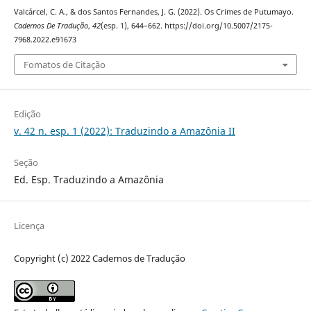
Valcárcel, C. A., & dos Santos Fernandes, J. G. (2022). Os Crimes de Putumayo.
Cadernos De Tradução
,
42
(esp. 1), 644–662. https://doi.org/10.5007/2175-
7968.2022.e91673
Fomatos de Citação
Edição
v. 42 n. esp. 1 (2022): Traduzindo a Amazônia II
Seção
Ed. Esp. Traduzindo a Amazônia
Licença
Copyright (c) 2022 Cadernos de Tradução