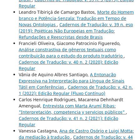
Regular
Leandro Tibiriçá de Camargo Bastos,
Morte do Homem
branco e Potência-Senzala: Tradução em Tempo de
Novas Ontologias
,
Cadernos de Tradução: v. 39 n. esp
(2019): Poiéticas Não Europeias em Tradução:
Refundações e Reescristas desde Brasis
Francieli Oliveira, Giacomo Patrocinio Figueredo,
Análise constrastiva de gêneros textuais como
contribuição para o estudo do produto tradutório
,
Cadernos de Tradução: v. 40 n. 2 (2020): Edição
Regular
Vânia de Aquino Albres Santiago,
A Entonação
Expressiva na Interpretação para Língua de Sinais
Tátil em Conferências
,
Cadernos de Tradução: v. 42 n.
1 (2022): Edição Regular (Fluxo Contínuo)
Carlos Henrique Rodrigues, Macarena Dehnhardt
Amengual,
Entrevista com Marta Arumí Ribas:
"Interpretación, competencia y servicios públicos”
,
Cadernos de Tradução: v. 41 n. 2 (2021): Edição
Regular
Vanessa Castagna,
Ana de Castro Osório e Luigi Motta:
da mediação à tradução
,
Cadernos de Tradução: v. 44