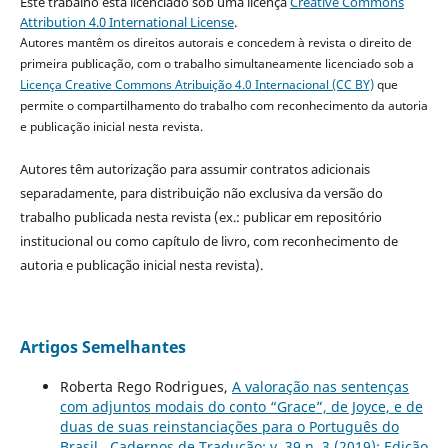
Este trabalho está licenciado sob uma licença
Creative Commons
Attribution 4.0 International License
.
Autores mantêm os direitos autorais e concedem à revista o direito de
primeira publicação, com o trabalho simultaneamente licenciado sob a
Licença Creative Commons Atribuição 4.0 Internacional (CC BY)
que
permite o compartilhamento do trabalho com reconhecimento da autoria
e publicação inicial nesta revista.
Autores têm autorização para assumir contratos adicionais
separadamente, para distribuição não exclusiva da versão do
trabalho publicada nesta revista (ex.: publicar em repositório
institucional ou como capítulo de livro, com reconhecimento de
autoria e publicação inicial nesta revista).
Artigos Semelhantes
Roberta Rego Rodrigues,
A valoração nas sentenças
com adjuntos modais do conto “Grace”, de Joyce, e de
duas de suas reinstanciações para o Português do
Brasil
,
Cadernos de Tradução: v. 39 n. 3 (2019): Edição