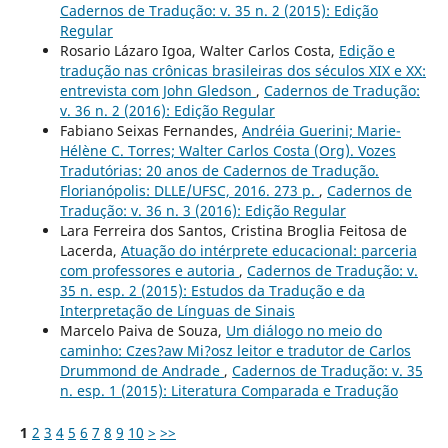
Cadernos de Tradução: v. 35 n. 2 (2015): Edição
Regular
Rosario Lázaro Igoa, Walter Carlos Costa,
Edição e
tradução nas crônicas brasileiras dos séculos XIX e XX:
entrevista com John Gledson
,
Cadernos de Tradução:
v. 36 n. 2 (2016): Edição Regular
Fabiano Seixas Fernandes,
Andréia Guerini; Marie-
Hélène C. Torres; Walter Carlos Costa (Org). Vozes
Tradutórias: 20 anos de Cadernos de Tradução.
Florianópolis: DLLE/UFSC, 2016. 273 p.
,
Cadernos de
Tradução: v. 36 n. 3 (2016): Edição Regular
Lara Ferreira dos Santos, Cristina Broglia Feitosa de
Lacerda,
Atuação do intérprete educacional: parceria
com professores e autoria
,
Cadernos de Tradução: v.
35 n. esp. 2 (2015): Estudos da Tradução e da
Interpretação de Línguas de Sinais
Marcelo Paiva de Souza,
Um diálogo no meio do
caminho: Czes?aw Mi?osz leitor e tradutor de Carlos
Drummond de Andrade
,
Cadernos de Tradução: v. 35
n. esp. 1 (2015): Literatura Comparada e Tradução
1
2
3
4
5
6
7
8
9
10
>
>>