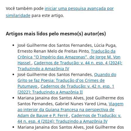
Você também pode
iniciar uma pesquisa avançada por
similaridade
para este artigo.
Artigos mais lidos pelo mesmo(s) autor(es)
José Guilherme dos Santos Fernandes, Lúcia Puga,
Ernesto Renan Melo de Freitas Pinto,
Tradução da
Crônica “O Império das Amazonas”, de Jorge M. Von
Hassel
,
Cadernos de Tradução: v. 44 n. esp. 4 (2024):
Traduzindo a Amazônia IV
José Guilherme dos Santos Fernandes,
Quando do
Grito se faz Poesia: Tradução d’os Crimes de
Putumayo
,
Cadernos de Tradução: v. 42 n. esp. 1
(2022): Traduzindo a Amazônia II
Mariana Janaina dos Santos Alves, José Guilherme dos
Santos Fernandes, Gabriel Nunes Yared Lima,
Viagem
ao interior da Guiana Francesa na perspectiva de
Adam de Bauve e P. Ferré
,
Cadernos de Tradução: v.
44 n. esp. 4 (2024): Traduzindo a Amazônia IV
Mariana Janaina dos Santos Alves, José Guilherme dos