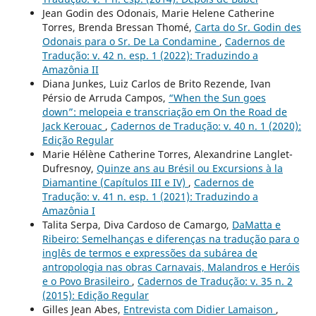
Jean Godin des Odonais, Marie Helene Catherine
Torres, Brenda Bressan Thomé,
Carta do Sr. Godin des
Odonais para o Sr. De La Condamine
,
Cadernos de
Tradução: v. 42 n. esp. 1 (2022): Traduzindo a
Amazônia II
Diana Junkes, Luiz Carlos de Brito Rezende, Ivan
Pérsio de Arruda Campos,
“When the Sun goes
down”: melopeia e transcriação em On the Road de
Jack Kerouac
,
Cadernos de Tradução: v. 40 n. 1 (2020):
Edição Regular
Marie Hélène Catherine Torres, Alexandrine Langlet-
Dufresnoy,
Quinze ans au Brésil ou Excursions à la
Diamantine (Capítulos III e IV)
,
Cadernos de
Tradução: v. 41 n. esp. 1 (2021): Traduzindo a
Amazônia I
Talita Serpa, Diva Cardoso de Camargo,
DaMatta e
Ribeiro: Semelhanças e diferenças na tradução para o
inglês de termos e expressões da subárea de
antropologia nas obras Carnavais, Malandros e Heróis
e o Povo Brasileiro
,
Cadernos de Tradução: v. 35 n. 2
(2015): Edição Regular
Gilles Jean Abes,
Entrevista com Didier Lamaison
,