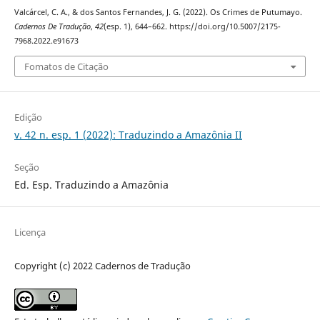
Valcárcel, C. A., & dos Santos Fernandes, J. G. (2022). Os Crimes de Putumayo.
Cadernos De Tradução
,
42
(esp. 1), 644–662. https://doi.org/10.5007/2175-
7968.2022.e91673
Fomatos de Citação
Edição
v. 42 n. esp. 1 (2022): Traduzindo a Amazônia II
Seção
Ed. Esp. Traduzindo a Amazônia
Licença
Copyright (c) 2022 Cadernos de Tradução