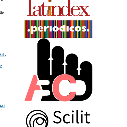
ção
sil
,
 e
uas