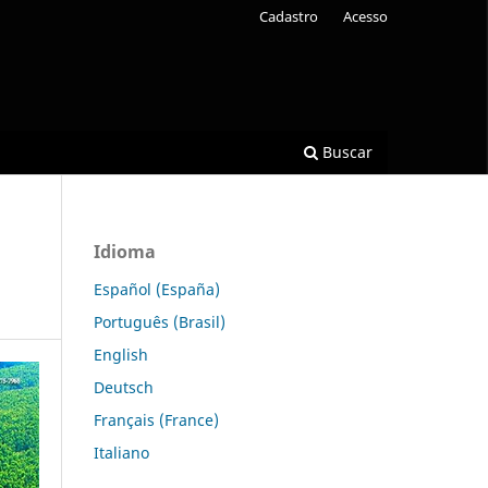
Cadastro
Acesso
Buscar
Idioma
Español (España)
Português (Brasil)
English
Deutsch
Français (France)
Italiano