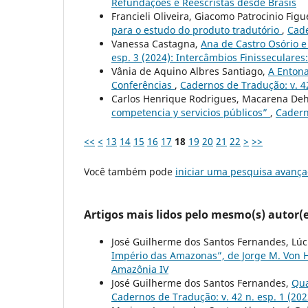
Refundações e Reescristas desde Brasis
Francieli Oliveira, Giacomo Patrocinio Fig
para o estudo do produto tradutório
,
Cade
Vanessa Castagna,
Ana de Castro Osório e
esp. 3 (2024): Intercâmbios Finisseculare
Vânia de Aquino Albres Santiago,
A Entona
Conferências
,
Cadernos de Tradução: v. 42
Carlos Henrique Rodrigues, Macarena D
competencia y servicios públicos”
,
Cadern
<<
<
13
14
15
16
17
18
19
20
21
22
>
>>
Você também pode
iniciar uma pesquisa avança
Artigos mais lidos pelo mesmo(s) autor(e
José Guilherme dos Santos Fernandes, Lúc
Império das Amazonas”, de Jorge M. Von 
Amazônia IV
José Guilherme dos Santos Fernandes,
Qua
Cadernos de Tradução: v. 42 n. esp. 1 (20