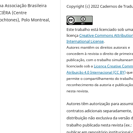
na Associação Brasileira
Copyright (c) 2022 Cadernos de Trad
CIÈRA (Centre
ochtones), Polo Montreal,
Este trabalho está licenciado sob um
licença
Creative Commons Attribution
International License
.
Autores mantêm os direitos autorais e
concedem à revista o direito de primeir
publicação, com o trabalho simultanea
licenciado sob a
Licença Creative Com
Atribuição 4.0 Internacional (CC BY)
que
permite o compartilhamento do trabalh
reconhecimento da autoria e publicação 
nesta revista.
Autores têm autorização para assumi
contratos adicionais separadamente,
distribuição não exclusiva da versão 
trabalho publicada nesta revista (ex.:
publicar em repositório institucional 