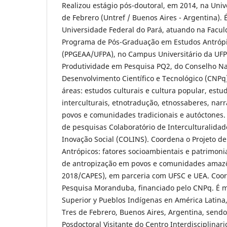
Realizou estágio pós-doutoral, em 2014, na Univ
de Febrero (Untref / Buenos Aires - Argentina). É
Universidade Federal do Pará, atuando na Facul
Programa de Pós-Graduação em Estudos Antróp
(PPGEAA/UFPA), no Campus Universitário da UFP
Produtividade em Pesquisa PQ2, do Conselho Na
Desenvolvimento Científico e Tecnológico (CNPq
áreas: estudos culturais e cultura popular, estu
interculturais, etnotradução, etnossaberes, narr
povos e comunidades tradicionais e autóctones
de pesquisas Colaboratório de Interculturalidad
Inovação Social (COLINS). Coordena o Projeto d
Antrópicos: fatores socioambientais e patrimoni
de antropização em povos e comunidades amaz
2018/CAPES), em parceria com UFSC e UEA. Coor
Pesquisa Moranduba, financiado pelo CNPq. É
Superior y Pueblos Indígenas en América Latina
Tres de Febrero, Buenos Aires, Argentina, sen
Posdoctoral Visitante do Centro Interdisciplinar