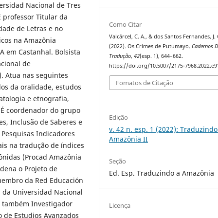
ersidad Nacional de Tres
 professor Titular da
Como Citar
dade de Letras e no
Valcárcel, C. A., & dos Santos Fernandes, J. 
icos na Amazônia
(2022). Os Crimes de Putumayo.
Cadernos D
A em Castanhal. Bolsista
Tradução
,
42
(esp. 1), 644–662.
cional de
https://doi.org/10.5007/2175-7968.2022.e
). Atua nas seguintes
Fomatos de Citação
dos da oralidade, estudos
atologia e etnografia,
. É coordenador do grupo
Edição
es, Inclusão de Saberes e
v. 42 n. esp. 1 (2022): Traduzindo
e Pesquisas Indicadores
Amazônia II
ais na tradução de índices
ônidas (Procad Amazônia
Seção
dena o Projeto de
Ed. Esp. Traduzindo a Amazônia
 membro da Red Educación
, da Universidad Nacional
do também Investigador
Licença
io de Estudios Avanzados