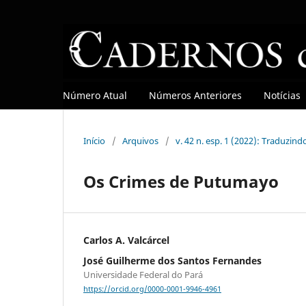
Número Atual
Números Anteriores
Notícias
Início
/
Arquivos
/
v. 42 n. esp. 1 (2022): Traduzind
Os Crimes de Putumayo
Carlos A. Valcárcel
José Guilherme dos Santos Fernandes
Universidade Federal do Pará
https://orcid.org/0000-0001-9946-4961