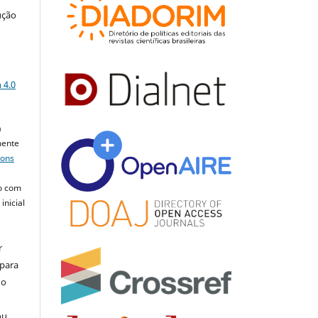
ução
a
 4.0
a
mente
mons
o com
inicial
r
 para
do
ou