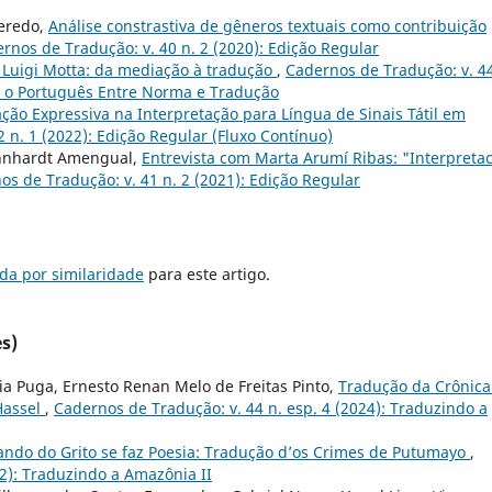
ueredo,
Análise constrastiva de gêneros textuais como contribuição
rnos de Tradução: v. 40 n. 2 (2020): Edição Regular
 Luigi Motta: da mediação à tradução
,
Cadernos de Tradução: v. 44
s: o Português Entre Norma e Tradução
ção Expressiva na Interpretação para Língua de Sinais Tátil em
 n. 1 (2022): Edição Regular (Fluxo Contínuo)
ehnhardt Amengual,
Entrevista com Marta Arumí Ribas: "Interpretac
os de Tradução: v. 41 n. 2 (2021): Edição Regular
da por similaridade
para este artigo.
s)
ia Puga, Ernesto Renan Melo de Freitas Pinto,
Tradução da Crônica
Hassel
,
Cadernos de Tradução: v. 44 n. esp. 4 (2024): Traduzindo a
ndo do Grito se faz Poesia: Tradução d’os Crimes de Putumayo
,
22): Traduzindo a Amazônia II