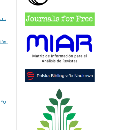
 n.
ión,
 “O