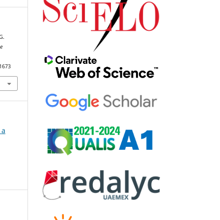
G.
e
91673
 a