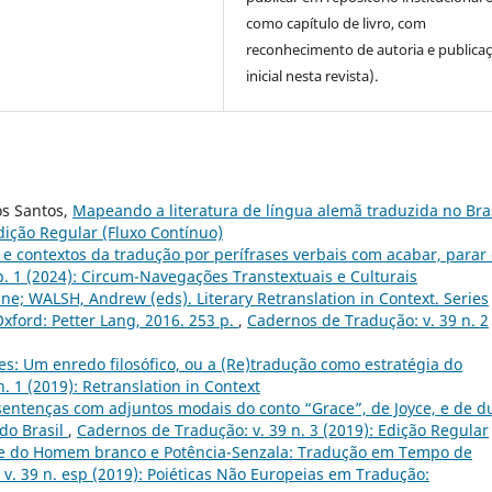
como capítulo de livro, com
reconhecimento de autoria e publica
inicial nesta revista).
os Santos,
Mapeando a literatura de língua alemã traduzida no Bra
dição Regular (Fluxo Contínuo)
e contextos da tradução por perífrases verbais com acabar, parar
p. 1 (2024): Circum-Navegações Transtextuais e Culturais
e; WALSH, Andrew (eds). Literary Retranslation in Context. Series
Oxford: Petter Lang, 2016. 253 p.
,
Cadernos de Tradução: v. 39 n. 2
es: Um enredo filosófico, ou a (Re)tradução como estratégia do
. 1 (2019): Retranslation in Context
sentenças com adjuntos modais do conto “Grace”, de Joyce, e de d
do Brasil
,
Cadernos de Tradução: v. 39 n. 3 (2019): Edição Regular
e do Homem branco e Potência-Senzala: Tradução em Tempo de
v. 39 n. esp (2019): Poiéticas Não Europeias em Tradução: