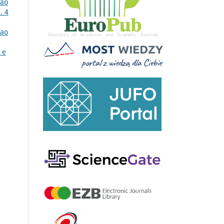
 ao
. 4
 ao
 e