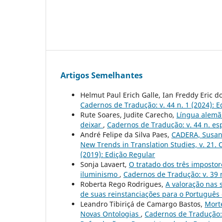
Artigos Semelhantes
Helmut Paul Erich Galle, Ian Freddy Eric d
Cadernos de Tradução: v. 44 n. 1 (2024): E
Rute Soares, Judite Carecho,
Língua alemã 
deixar
,
Cadernos de Tradução: v. 44 n. es
André Felipe da Silva Paes,
CADERA, Susann
New Trends in Translation Studies, v. 21. 
(2019): Edição Regular
Sonja Lavaert,
O tratado dos três impostor
iluminismo
,
Cadernos de Tradução: v. 39 n
Roberta Rego Rodrigues,
A valoração nas 
de suas reinstanciações para o Português 
Leandro Tibiriçá de Camargo Bastos,
Mort
Novas Ontologias
,
Cadernos de Tradução: 