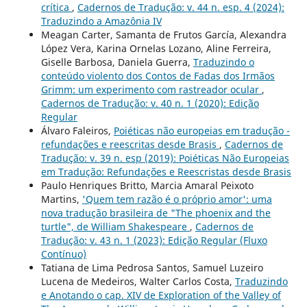
crítica
,
Cadernos de Tradução: v. 44 n. esp. 4 (2024):
Traduzindo a Amazônia IV
Meagan Carter, Samanta de Frutos García, Alexandra
López Vera, Karina Ornelas Lozano, Aline Ferreira,
Giselle Barbosa, Daniela Guerra,
Traduzindo o
conteúdo violento dos Contos de Fadas dos Irmãos
Grimm: um experimento com rastreador ocular
,
Cadernos de Tradução: v. 40 n. 1 (2020): Edição
Regular
Álvaro Faleiros,
Poiéticas não europeias em tradução -
refundações e reescritas desde Brasis
,
Cadernos de
Tradução: v. 39 n. esp (2019): Poiéticas Não Europeias
em Tradução: Refundações e Reescristas desde Brasis
Paulo Henriques Britto, Marcia Amaral Peixoto
Martins,
'Quem tem razão é o próprio amor': uma
nova tradução brasileira de "The phoenix and the
turtle", de William Shakespeare
,
Cadernos de
Tradução: v. 43 n. 1 (2023): Edição Regular (Fluxo
Contínuo)
Tatiana de Lima Pedrosa Santos, Samuel Luzeiro
Lucena de Medeiros, Walter Carlos Costa,
Traduzindo
e Anotando o cap. XIV de Exploration of the Valley of