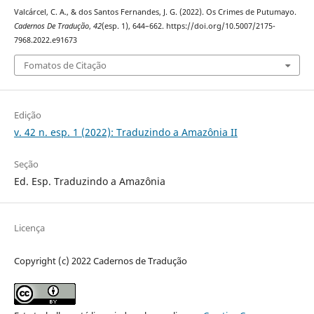
Valcárcel, C. A., & dos Santos Fernandes, J. G. (2022). Os Crimes de Putumayo.
Cadernos De Tradução
,
42
(esp. 1), 644–662. https://doi.org/10.5007/2175-
7968.2022.e91673
Fomatos de Citação
Edição
v. 42 n. esp. 1 (2022): Traduzindo a Amazônia II
Seção
Ed. Esp. Traduzindo a Amazônia
Licença
Copyright (c) 2022 Cadernos de Tradução