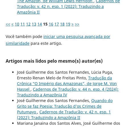
The Amazon, de William Lewis Herndon
,
Cadernos de
Tradução: v. 42 n. esp. 1 (2022): Traduzindo a
Amazônia II
<<
<
10
11
12
13
14
15
16
17
18
19
>
>>
Você também pode
iniciar uma pesquisa avançada por
similaridade
para este artigo.
Artigos mais lidos pelo mesmo(s) autor(es)
José Guilherme dos Santos Fernandes, Lúcia Puga,
Ernesto Renan Melo de Freitas Pinto,
Tradução da
Crônica “O Império das Amazonas”, de Jorge M. Von
Hassel
,
Cadernos de Tradução: v. 44 n. esp. 4 (2024):
Traduzindo a Amazônia IV
José Guilherme dos Santos Fernandes,
Quando do
Grito se faz Poesia: Tradução d’os Crimes de
Putumayo
,
Cadernos de Tradução: v. 42 n. esp. 1
(2022): Traduzindo a Amazônia II
Mariana Janaina dos Santos Alves, José Guilherme dos