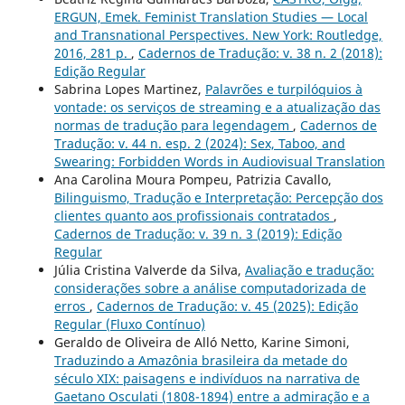
ERGUN, Emek. Feminist Translation Studies — Local
and Transnational Perspectives. New York: Routledge,
2016, 281 p.
,
Cadernos de Tradução: v. 38 n. 2 (2018):
Edição Regular
Sabrina Lopes Martinez,
Palavrões e turpilóquios à
vontade: os serviços de streaming e a atualização das
normas de tradução para legendagem
,
Cadernos de
Tradução: v. 44 n. esp. 2 (2024): Sex, Taboo, and
Swearing: Forbidden Words in Audiovisual Translation
Ana Carolina Moura Pompeu, Patrizia Cavallo,
Bilinguismo, Tradução e Interpretação: Percepção dos
clientes quanto aos profissionais contratados
,
Cadernos de Tradução: v. 39 n. 3 (2019): Edição
Regular
Júlia Cristina Valverde da Silva,
Avaliação e tradução:
considerações sobre a análise computadorizada de
erros
,
Cadernos de Tradução: v. 45 (2025): Edição
Regular (Fluxo Contínuo)
Geraldo de Oliveira de Alló Netto, Karine Simoni,
Traduzindo a Amazônia brasileira da metade do
século XIX: paisagens e indivíduos na narrativa de
Gaetano Osculati (1808-1894) entre a admiração e a