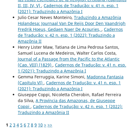
II, III, IV, V)
,
Cadernos de Tradução: v. 41 n. esp. 1
(2021): Traduzindo a Amazônia I
Julio Cesar Neves Monteiro,
Traduzindo a Amazônia
Holandesa: Journaal Van De Reijs Door Den Vaandrigh
Fredrik Hoeus, Gedaen Naer De Acouries,
,
Cadernos
de Tradução: v. 42 n. esp. 1 (2022): Traduzindo a
Amazônia II
Henry Lister Maw, Tatiana de Lima Pedrosa Santos,
Samuel Lucena de Medeiros, Walter Carlos Costa,
Journal of a Passage from the Pacific to the Atlantic
(Cap. VIII) (1829)
,
Cadernos de Tradução: v. 41 n. esp.
1 (2021): Traduzindo a Amazônia I
Gemma Ferruggia, Karine Simoni,
Madonna Fantasia
(Capítulo VI)
,
Cadernos de Tradução: v. 41 n. esp. 1
(2021): Traduzindo a Amazônia I
Giuseppe Coppi, Nicoletta Cherobin, Rafael Ferreira
da Silva,
A Província das Amazonas, de Giuseppe
Coppi
,
Cadernos de Tradução: v. 42 n. esp. 1 (2022):
Traduzindo a Amazônia II
1
2
3
4
5
6
7
8
9
10
>
>>