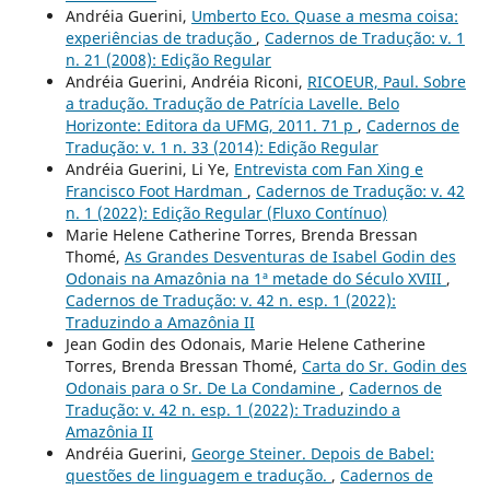
Andréia Guerini,
Umberto Eco. Quase a mesma coisa:
experiências de tradução
,
Cadernos de Tradução: v. 1
n. 21 (2008): Edição Regular
Andréia Guerini, Andréia Riconi,
RICOEUR, Paul. Sobre
a tradução. Tradução de Patrícia Lavelle. Belo
Horizonte: Editora da UFMG, 2011. 71 p
,
Cadernos de
Tradução: v. 1 n. 33 (2014): Edição Regular
Andréia Guerini, Li Ye,
Entrevista com Fan Xing e
Francisco Foot Hardman
,
Cadernos de Tradução: v. 42
n. 1 (2022): Edição Regular (Fluxo Contínuo)
Marie Helene Catherine Torres, Brenda Bressan
Thomé,
As Grandes Desventuras de Isabel Godin des
Odonais na Amazônia na 1ª metade do Século XVIII
,
Cadernos de Tradução: v. 42 n. esp. 1 (2022):
Traduzindo a Amazônia II
Jean Godin des Odonais, Marie Helene Catherine
Torres, Brenda Bressan Thomé,
Carta do Sr. Godin des
Odonais para o Sr. De La Condamine
,
Cadernos de
Tradução: v. 42 n. esp. 1 (2022): Traduzindo a
Amazônia II
Andréia Guerini,
George Steiner. Depois de Babel:
questões de linguagem e tradução.
,
Cadernos de