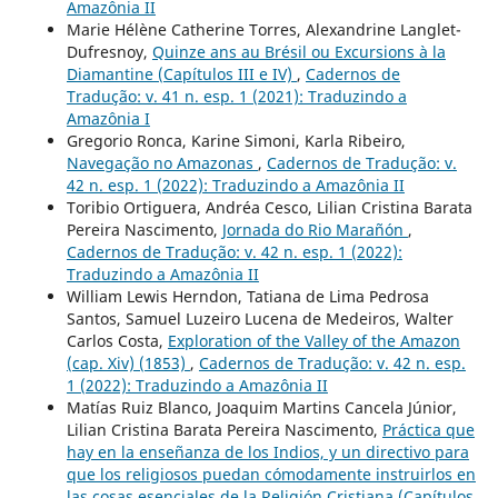
Amazônia II
Marie Hélène Catherine Torres, Alexandrine Langlet-
Dufresnoy,
Quinze ans au Brésil ou Excursions à la
Diamantine (Capítulos III e IV)
,
Cadernos de
Tradução: v. 41 n. esp. 1 (2021): Traduzindo a
Amazônia I
Gregorio Ronca, Karine Simoni, Karla Ribeiro,
Navegação no Amazonas
,
Cadernos de Tradução: v.
42 n. esp. 1 (2022): Traduzindo a Amazônia II
Toribio Ortiguera, Andréa Cesco, Lilian Cristina Barata
Pereira Nascimento,
Jornada do Rio Marañón
,
Cadernos de Tradução: v. 42 n. esp. 1 (2022):
Traduzindo a Amazônia II
William Lewis Herndon, Tatiana de Lima Pedrosa
Santos, Samuel Luzeiro Lucena de Medeiros, Walter
Carlos Costa,
Exploration of the Valley of the Amazon
(cap. Xiv) (1853)
,
Cadernos de Tradução: v. 42 n. esp.
1 (2022): Traduzindo a Amazônia II
Matías Ruiz Blanco, Joaquim Martins Cancela Júnior,
Lilian Cristina Barata Pereira Nascimento,
Práctica que
hay en la enseñanza de los Indios, y un directivo para
que los religiosos puedan cómodamente instruirlos en
las cosas esenciales de la Religión Cristiana (Capítulos