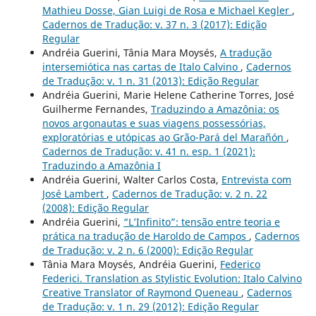
Mathieu Dosse, Gian Luigi de Rosa e Michael Kegler
,
Cadernos de Tradução: v. 37 n. 3 (2017): Edição
Regular
Andréia Guerini, Tânia Mara Moysés,
A tradução
intersemiótica nas cartas de Italo Calvino
,
Cadernos
de Tradução: v. 1 n. 31 (2013): Edição Regular
Andréia Guerini, Marie Helene Catherine Torres, José
Guilherme Fernandes,
Traduzindo a Amazônia: os
novos argonautas e suas viagens possessórias,
exploratórias e utópicas ao Grão-Pará del Marañón
,
Cadernos de Tradução: v. 41 n. esp. 1 (2021):
Traduzindo a Amazônia I
Andréia Guerini, Walter Carlos Costa,
Entrevista com
José Lambert
,
Cadernos de Tradução: v. 2 n. 22
(2008): Edição Regular
Andréia Guerini,
“L’Infinito”: tensão entre teoria e
prática na tradução de Haroldo de Campos
,
Cadernos
de Tradução: v. 2 n. 6 (2000): Edição Regular
Tânia Mara Moysés, Andréia Guerini,
Federico
Federici. Translation as Stylistic Evolution: Italo Calvino
Creative Translator of Raymond Queneau
,
Cadernos
de Tradução: v. 1 n. 29 (2012): Edição Regular