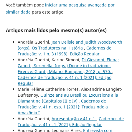
Você também pode
iniciar uma pesquisa avançada por
similaridade
para este artigo.
Artigos mais lidos pelo mesmo(s) autor(es)
Andréia Guerini,
Jean Delisle and Judith Woodsworth
(orgs), Os Tradutores na História
,
Cadernos de
Tradução: v. 1 n. 3 (1998): Edição Regular
Andréia Guerini, Karine Simoni,
Di Giovanni, Elena;
Zanotti, Serenella. (orgs.) Donne in traduzione.
Firenze: Giunti; Milano: Bompiani, 2018, p. 570.
,
Cadernos de Tradução: v. 41 n. 1 (2021): Edição
Regular
Marie Hélène Catherine Torres, Alexandrine Langlet-
Dufresnoy,
Quinze ans au Brésil ou Excursions à la
Diamantine (Capítulos III e IV)
,
Cadernos de
Tradução: v. 41 n. esp. 1 (2021): Traduzindo a
Amazônia I
Andréia Guerini,
Apresentação v.41 n.1
,
Cadernos de
Tradução: v. 41 n. 1 (2021): Edição Regular
Andréia Guerini, Leomaris Aires,
Entrevista com