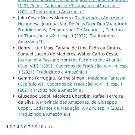
II, III, IV, V)
,
Cadernos de Tradução: v. 41 n. esp. 1
(2021): Traduzindo a Amazônia I
Julio Cesar Neves Monteiro,
Traduzindo a Amazônia
Holandesa: Journaal Van De Reijs Door Den Vaandrigh
Fredrik Hoeus, Gedaen Naer De Acouries,
,
Cadernos
de Tradução: v. 42 n. esp. 1 (2022): Traduzindo a
Amazônia II
Henry Lister Maw, Tatiana de Lima Pedrosa Santos,
Samuel Lucena de Medeiros, Walter Carlos Costa,
Journal of a Passage from the Pacific to the Atlantic
(Cap. VIII) (1829)
,
Cadernos de Tradução: v. 41 n. esp.
1 (2021): Traduzindo a Amazônia I
Gemma Ferruggia, Karine Simoni,
Madonna Fantasia
(Capítulo VI)
,
Cadernos de Tradução: v. 41 n. esp. 1
(2021): Traduzindo a Amazônia I
Giuseppe Coppi, Nicoletta Cherobin, Rafael Ferreira
da Silva,
A Província das Amazonas, de Giuseppe
Coppi
,
Cadernos de Tradução: v. 42 n. esp. 1 (2022):
Traduzindo a Amazônia II
1
2
3
4
5
6
7
8
9
10
>
>>