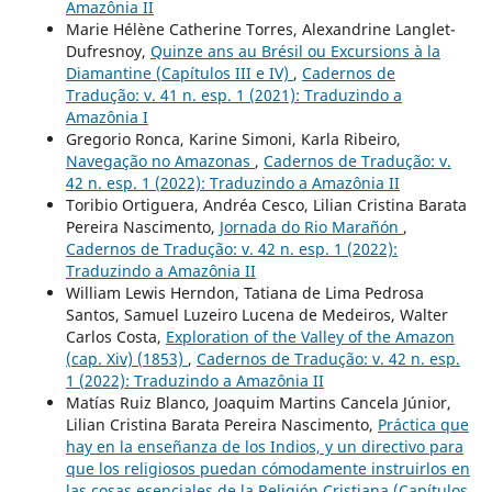
Amazônia II
Marie Hélène Catherine Torres, Alexandrine Langlet-
Dufresnoy,
Quinze ans au Brésil ou Excursions à la
Diamantine (Capítulos III e IV)
,
Cadernos de
Tradução: v. 41 n. esp. 1 (2021): Traduzindo a
Amazônia I
Gregorio Ronca, Karine Simoni, Karla Ribeiro,
Navegação no Amazonas
,
Cadernos de Tradução: v.
42 n. esp. 1 (2022): Traduzindo a Amazônia II
Toribio Ortiguera, Andréa Cesco, Lilian Cristina Barata
Pereira Nascimento,
Jornada do Rio Marañón
,
Cadernos de Tradução: v. 42 n. esp. 1 (2022):
Traduzindo a Amazônia II
William Lewis Herndon, Tatiana de Lima Pedrosa
Santos, Samuel Luzeiro Lucena de Medeiros, Walter
Carlos Costa,
Exploration of the Valley of the Amazon
(cap. Xiv) (1853)
,
Cadernos de Tradução: v. 42 n. esp.
1 (2022): Traduzindo a Amazônia II
Matías Ruiz Blanco, Joaquim Martins Cancela Júnior,
Lilian Cristina Barata Pereira Nascimento,
Práctica que
hay en la enseñanza de los Indios, y un directivo para
que los religiosos puedan cómodamente instruirlos en
las cosas esenciales de la Religión Cristiana (Capítulos