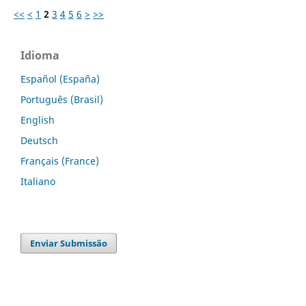
<<
<
1
2
3
4
5
6
>
>>
Idioma
Español (España)
Português (Brasil)
English
Deutsch
Français (France)
Italiano
Enviar Submissão