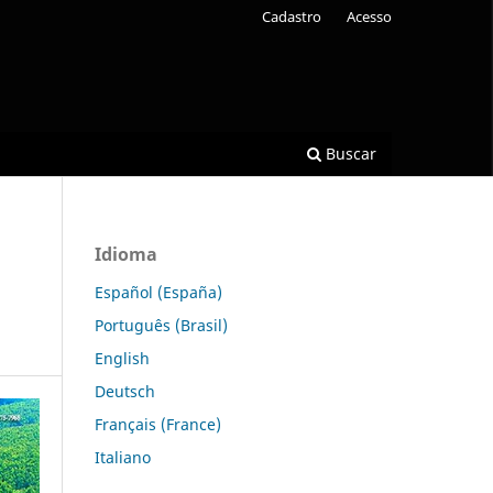
Cadastro
Acesso
Buscar
Idioma
Español (España)
Português (Brasil)
English
Deutsch
Français (France)
Italiano