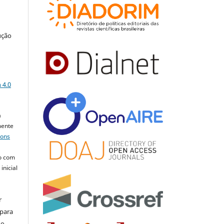
ução
a
 4.0
a
mente
mons
o com
inicial
r
 para
do