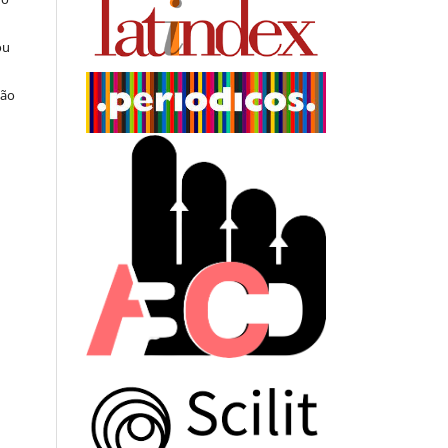
ou
ção