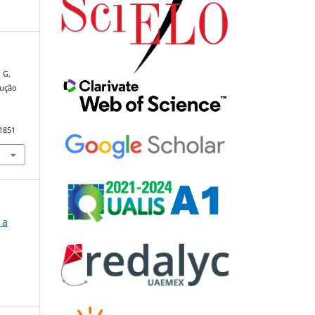
. G.
dução
91851
 a