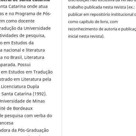
anta Catarina onde atua
trabalho publicada nesta revista (ex.:
as e no Programa de Pós-
publicar em repositório institucional 
bém como docente
como capítulo de livro, com
radução da Universidade
reconhecimento de autoria e publica
tividades de pesquisa,
inicial nesta revista).
do em Estudos da
a nacional e literatura
a no Brasil, Literatura
mparada. Possui
) em Estudos em Tradução
strado em Literatura pela
 Licenciatura Dupla
 Santa Catarina (1992).
Universidade de Minas
sité de Bordeaux
de pesquisa com verba do
rancesa
nadora da Pós-Graduação