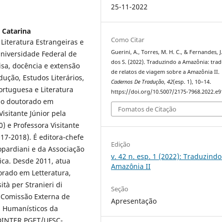
25-11-2022
 Catarina
Como Citar
Literatura Estrangeiras e
Guerini, A., Torres, M. H. C., & Fernandes, J
niversidade Federal de
dos S. (2022). Traduzindo a Amazônia: tra
isa, docência e extensão
de relatos de viagem sobre a Amazônia II.
ução, Estudos Literários,
Cadernos De Tradução
,
42
(esp. 1), 10–14.
ortuguesa e Literatura
https://doi.org/10.5007/2175-7968.2022.e
u o doutorado em
Fomatos de Citação
Visitante Júnior pela
0) e Professora Visitante
17-2018). É editora-chefe
Edição
opardiani e da Associação
v. 42 n. esp. 1 (2022): Traduzindo
ica. Desde 2011, atua
Amazônia II
orado em Letteratura,
ità per Stranieri di
Seção
 Comissão Externa de
Apresentação
s Humanísticos da
 DINTER PGET/UFSC-