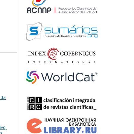
 da
ivo,
 3