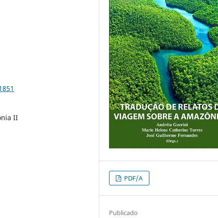
91851
nia II
PDF/A
Publicado