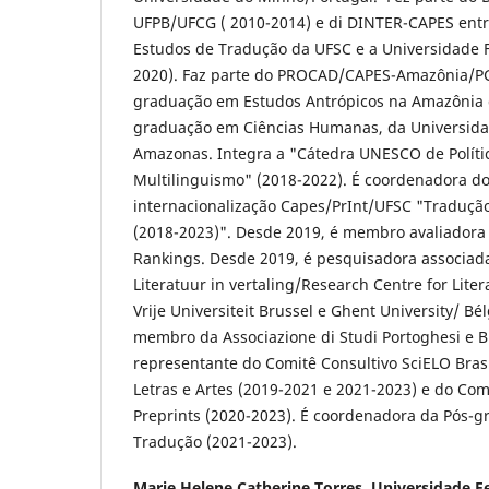
UFPB/UFCG ( 2010-2014) e di DINTER-CAPES ent
Estudos de Tradução da UFSC e a Universidade F
2020). Faz parte do PROCAD/CAPES-Amazônia/P
graduação em Estudos Antrópicos na Amazônia 
graduação em Ciências Humanas, da Universida
Amazonas. Integra a "Cátedra UNESCO de Polític
Multilinguismo" (2018-2022). É coordenadora do
internacionalização Capes/PrInt/UFSC "Tradução
(2018-2023)". Desde 2019, é membro avaliadora
Rankings. Desde 2019, é pesquisadora associad
Literatuur in vertaling/Research Centre for Liter
Vrije Universiteit Brussel e Ghent University/ Bé
membro da Associazione di Studi Portoghesi e Br
representante do Comitê Consultivo SciELO Brasil
Letras e Artes (2019-2021 e 2021-2023) e do Comi
Preprints (2020-2023). É coordenadora da Pós-
Tradução (2021-2023).
Marie Helene Catherine Torres,
Universidade Fe