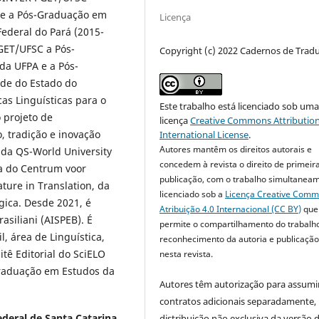
re a Pós-Graduação em
Licença
ederal do Pará (2015-
GET/UFSC a Pós-
Copyright (c) 2022 Cadernos de Trad
da UFPA e a Pós-
de do Estado do
as Linguísticas para o
Este trabalho está licenciado sob um
 projeto de
licença
Creative Commons Attribution
, tradição e inovação
International License
.
Autores mantêm os direitos autorais e
 da QS-World University
concedem à revista o direito de primeir
a do Centrum voor
publicação, com o trabalho simultanea
ature in Translation, da
licenciado sob a
Licença Creative Com
lgica. Desde 2021, é
Atribuição 4.0 Internacional (CC BY)
que
asiliani (AISPEB). É
permite o compartilhamento do trabalh
, área de Linguística,
reconhecimento da autoria e publicação 
tê Editorial do SciELO
nesta revista.
graduação em Estudos da
Autores têm autorização para assumi
contratos adicionais separadamente,
deral de Santa Catarina
distribuição não exclusiva da versão 