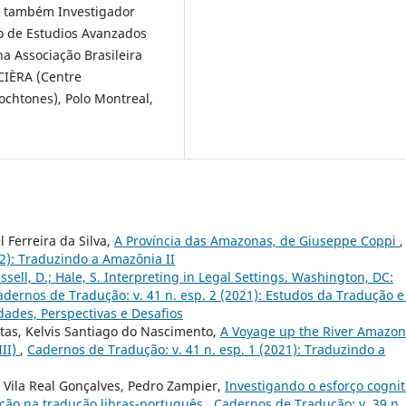
do também Investigador
io de Estudios Avanzados
na Associação Brasileira
CIÈRA (Centre
ochtones), Polo Montreal,
 Ferreira da Silva,
A Província das Amazonas, de Giuseppe Coppi
,
22): Traduzindo a Amazônia II
ssell, D.; Hale, S. Interpreting in Legal Settings. Washington, DC:
adernos de Tradução: v. 41 n. esp. 2 (2021): Estudos da Tradução e
dades, Perspectivas e Desafios
itas, Kelvis Santiago do Nascimento,
A Voyage up the River Amazon
III)
,
Cadernos de Tradução: v. 41 n. esp. 1 (2021): Traduzindo a
 Vila Real Gonçalves, Pedro Zampier,
Investigando o esforço cognit
ação na tradução libras-português
,
Cadernos de Tradução: v. 39 n.