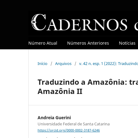
Número Atual
Números Anteriores
Notícias
Início
/
Arquivos
/
v. 42 n. esp. 1 (2022): Traduzind
Traduzindo a Amazônia: tr
Amazônia II
Andreia Guerini
Universidade Federal de Santa Catarina
https://orcid.org/0000-0002-3187-6246