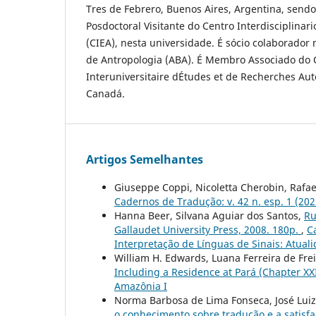
Tres de Febrero, Buenos Aires, Argentina, sen
Posdoctoral Visitante do Centro Interdisciplinar
(CIEA), nesta universidade. É sócio colaborador 
de Antropologia (ABA). É Membro Associado do 
Interuniversitaire dÉtudes et de Recherches Aut
Canadá.
Artigos Semelhantes
Giuseppe Coppi, Nicoletta Cherobin, Rafael
Cadernos de Tradução: v. 42 n. esp. 1 (20
Hanna Beer, Silvana Aguiar dos Santos,
Ru
Gallaudet University Press, 2008. 180p.
,
C
Interpretação de Línguas de Sinais: Atuali
William H. Edwards, Luana Ferreira de Fre
Including a Residence at Pará (Chapter XX
Amazônia I
Norma Barbosa de Lima Fonseca, José Luiz
o conhecimento sobre tradução e a satisf