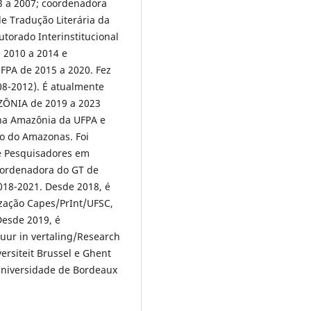
3 a 2007; coordenadora
e Tradução Literária da
torado Interinstitucional
 2010 a 2014 e
PA de 2015 a 2020. Fez
-2012). É atualmente
ÔNIA de 2019 a 2023
na Amazônia da UFPA e
o do Amazonas. Foi
de Pesquisadores em
oordenadora do GT de
18-2021. Desde 2018, é
zação Capes/PrInt/UFSC,
Desde 2019, é
uur in vertaling/Research
versiteit Brussel e Ghent
Universidade de Bordeaux