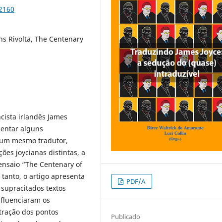
92160
ns Rivolta, The Centenary
ista irlandês James
sentar alguns
e um mesmo tradutor,
ões joycianas distintas, a
 ensaio “The Centenary of
 tanto, o artigo apresenta
PDF/A
 supracitados textos
nfluenciaram os
stração dos pontos
Publicado