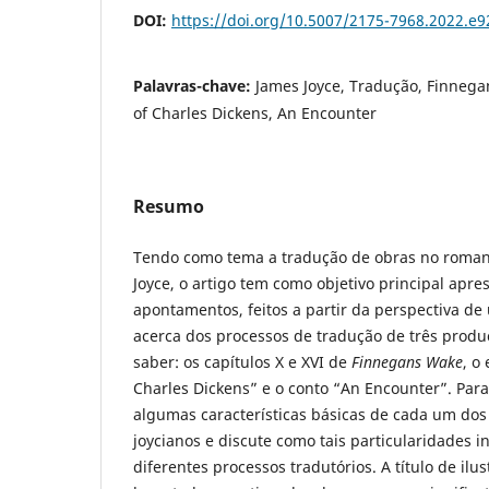
DOI:
https://doi.org/10.5007/2175-7968.2022.e
Palavras-chave:
James Joyce, Tradução, Finnega
of Charles Dickens, An Encounter
Resumo
Tendo como tema a tradução de obras no romanc
Joyce, o artigo tem como objetivo principal apre
apontamentos, feitos a partir da perspectiva d
acerca dos processos de tradução de três produç
saber: os capítulos X e XVI de
Finnegans Wake
, o
Charles Dickens” e o conto “An Encounter”. Para
algumas características básicas de cada um dos
joycianos e discute como tais particularidades i
diferentes processos tradutórios. A título de ilu