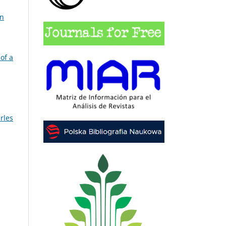
on
 of a
rles