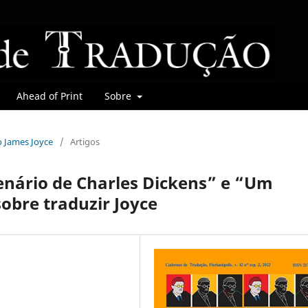
Ahead of Print
Sobre
do James Joyce
/
Artigos
enário de Charles Dickens” e “Um
obre traduzir Joyce