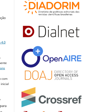
ução
a
 4.0
a
mente
mons
o com
inicial
r
 para
do