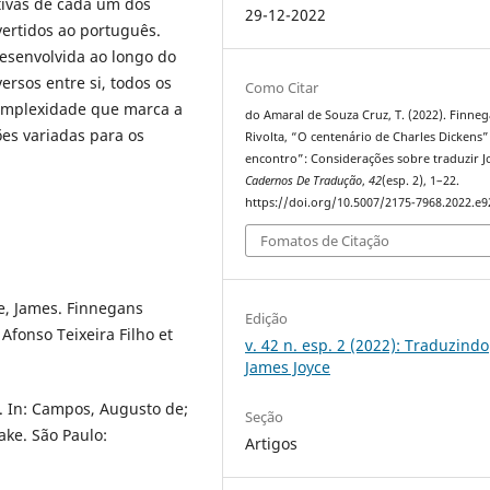
tivas de cada um dos
29-12-2022
vertidos ao português.
esenvolvida ao longo do
ersos entre si, todos os
Como Citar
complexidade que marca a
do Amaral de Souza Cruz, T. (2022). Finne
es variadas para os
Rivolta, “O centenário de Charles Dickens
encontro”: Considerações sobre traduzir J
Cadernos De Tradução
,
42
(esp. 2), 1–22.
https://doi.org/10.5007/2175-7968.2022.e
Fomatos de Citação
ce, James. Finnegans
Edição
 Afonso Teixeira Filho et
v. 42 n. esp. 2 (2022): Traduzindo
James Joyce
 In: Campos, Augusto de;
Seção
ke. São Paulo:
Artigos