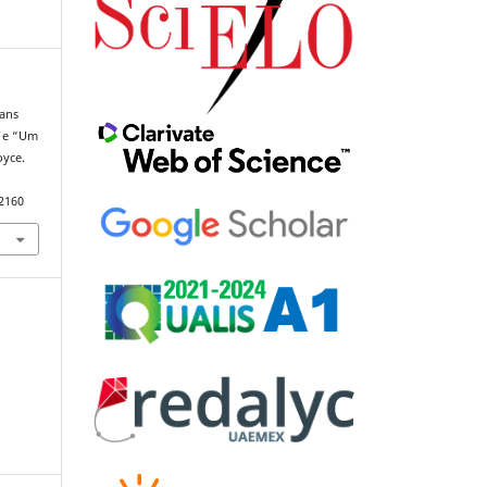
gans
” e “Um
oyce.
92160