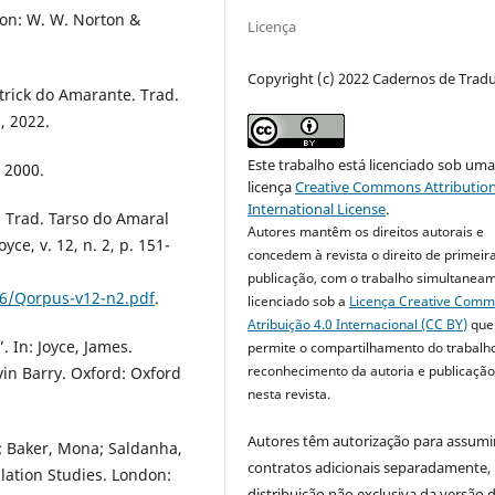
don: W. W. Norton &
Licença
Copyright (c) 2022 Cadernos de Trad
ltrick do Amarante. Trad.
, 2022.
Este trabalho está licenciado sob um
 2000.
licença
Creative Commons Attribution
International License
.
. Trad. Tarso do Amaral
Autores mantêm os direitos autorais e
ce, v. 12, n. 2, p. 151-
concedem à revista o direito de primeir
publicação, com o trabalho simultanea
06/Qorpus-v12-n2.pdf
.
licenciado sob a
Licença Creative Com
Atribuição 4.0 Internacional (CC BY)
que
. In: Joyce, James.
permite o compartilhamento do trabalh
reconhecimento da autoria e publicação 
evin Barry. Oxford: Oxford
nesta revista.
Autores têm autorização para assumi
n: Baker, Mona; Saldanha,
contratos adicionais separadamente,
lation Studies. London:
distribuição não exclusiva da versão 