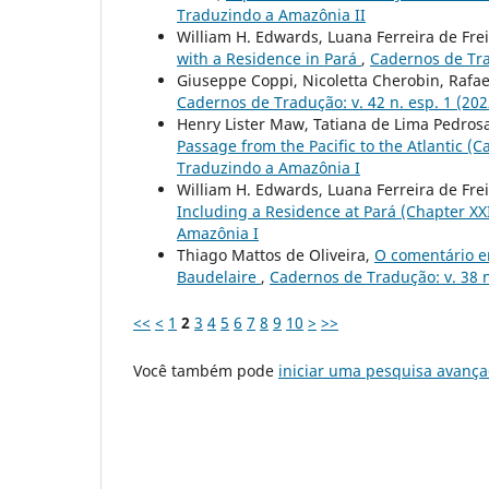
Traduzindo a Amazônia II
William H. Edwards, Luana Ferreira de Fre
with a Residence in Pará
,
Cadernos de Tra
Giuseppe Coppi, Nicoletta Cherobin, Rafael
Cadernos de Tradução: v. 42 n. esp. 1 (20
Henry Lister Maw, Tatiana de Lima Pedros
Passage from the Pacific to the Atlantic (Ca
Traduzindo a Amazônia I
William H. Edwards, Luana Ferreira de Fre
Including a Residence at Pará (Chapter XX
Amazônia I
Thiago Mattos de Oliveira,
O comentário e
Baudelaire
,
Cadernos de Tradução: v. 38 n
<<
<
1
2
3
4
5
6
7
8
9
10
>
>>
Você também pode
iniciar uma pesquisa avança