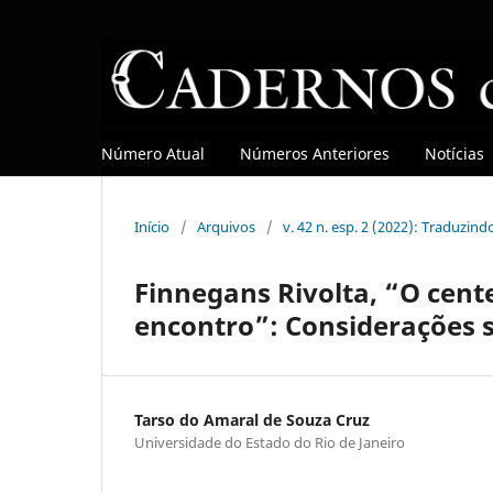
Número Atual
Números Anteriores
Notícias
Início
/
Arquivos
/
v. 42 n. esp. 2 (2022): Traduzin
Finnegans Rivolta, “O cent
encontro”: Considerações s
Tarso do Amaral de Souza Cruz
Universidade do Estado do Rio de Janeiro