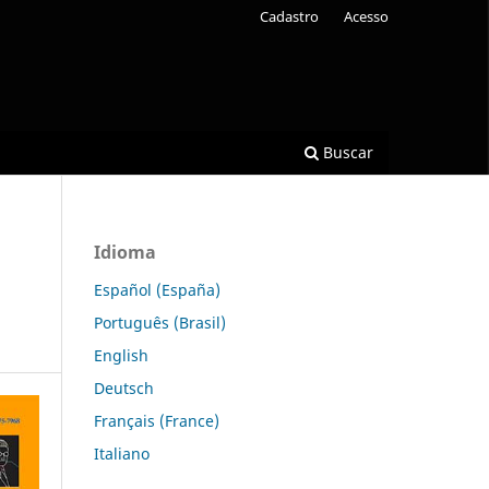
Cadastro
Acesso
Buscar
Idioma
Español (España)
Português (Brasil)
English
Deutsch
Français (France)
Italiano