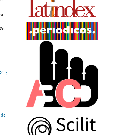
ou
ção
21):
 da