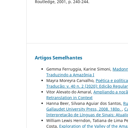
Routledge, 2001, p. 240-244.
Artigos Semelhantes
Gemma Ferruggia, Karine Simoni,
Madonna
Traduzindo a Amazônia I
Mayra Moreyra Carvalho,
Poética e polític
Tradução: v. 40 n. 2 (2020): Edição Regular
Vitor Alevato do Amaral,
Ampliando a noçã
Retranslation in Context
Hanna Beer, Silvana Aguiar dos Santos,
Ru
Gallaudet University Press, 2008. 180p.
,
C
Interpretação de Línguas de Sinais: Atuali
William Lewis Herndon, Tatiana de Lima P
Costa,
Exploration of the Valley of the Ama