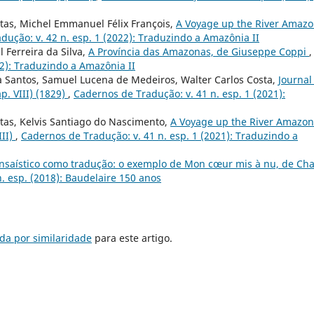
itas, Michel Emmanuel Félix François,
A Voyage up the River Amaz
dução: v. 42 n. esp. 1 (2022): Traduzindo a Amazônia II
 Ferreira da Silva,
A Província das Amazonas, de Giuseppe Coppi
,
22): Traduzindo a Amazônia II
a Santos, Samuel Lucena de Medeiros, Walter Carlos Costa,
Journal
p. VIII) (1829)
,
Cadernos de Tradução: v. 41 n. esp. 1 (2021):
itas, Kelvis Santiago do Nascimento,
A Voyage up the River Amazon
III)
,
Cadernos de Tradução: v. 41 n. esp. 1 (2021): Traduzindo a
nsaístico como tradução: o exemplo de Mon cœur mis à nu, de Cha
. esp. (2018): Baudelaire 150 anos
da por similaridade
para este artigo.