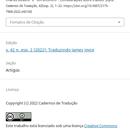
Charles Dickens” e “Um encontro”: Considerações sobre traduzir Joyce.
Cadernos De Tradução
,
42
(esp. 2), 1–22. https://doi.org/10.5007/2175-
7968.2022.e92160
Fomatos de Citação
Edição
v. 42 n. esp. 2 (2022): Traduzindo James Joyce
Seção
Artigos
Licença
Copyright (c) 2022 Cadernos de Tradução
Este trabalho está licenciado sob uma licença
Creative Commons