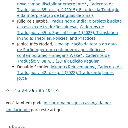
novo campo disciplinar emergente?
,
Cadernos de
Tradução: v. 35 n. esp. 2 (2015): Estudos da Tradução
e da Interpretação de Línguas de Sinais
Júlio Reis Jatobá,
Traduzindo a Índia: o projeto budista
e a escola de tradução chinesa
,
Cadernos de
Tradução: v. 45 n. Special Issue 1 (2025): Translation
in India: Theories, Policies, and Practices
Janice Inês Nodari,
Uma aplicação da teoria do gato
de Shrödinger para entender o apocalíptico e
contemporâneo Finnegans Wake?
,
Cadernos de
Tradução: v. 38 n. 3 (2018): Edição Regular
Donaldo Schüler,
Mundos Reinventados
,
Cadernos de
Tradução: v. 42 n. esp. 2 (2022): Traduzindo James
Joyce
<<
<
1
2
3
4
5
6
7
8
9
10
>
>>
Você também pode
iniciar uma pesquisa avançada por
similaridade
para este artigo.
Idioma