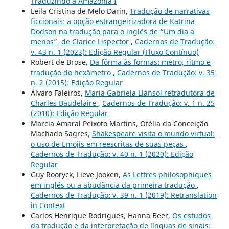
Traduzindo a Amazônia I
Leila Cristina de Melo Darin,
Tradução de narrativas
ficcionais: a opção estrangeirizadora de Katrina
Dodson na tradução para o inglês de “Um dia a
menos”, de Clarice Lispector
,
Cadernos de Tradução:
v. 43 n. 1 (2023): Edição Regular (Fluxo Contínuo)
Robert de Brose,
Da fôrma às formas: metro, ritmo e
tradução do hexâmetro
,
Cadernos de Tradução: v. 35
n. 2 (2015): Edição Regular
Álvaro Faleiros,
Maria Gabriela Llansol retradutora de
Charles Baudelaire
,
Cadernos de Tradução: v. 1 n. 25
(2010): Edição Regular
Marcia Amaral Peixoto Martins, Ofélia da Conceição
Machado Sagres,
Shakespeare visita o mundo virtual:
o uso de Emojis em reescritas de suas peças
,
Cadernos de Tradução: v. 40 n. 1 (2020): Edição
Regular
Guy Rooryck, Lieve Jooken,
As Lettres philosophiques
em inglês ou a abudância da primeira tradução
,
Cadernos de Tradução: v. 39 n. 1 (2019): Retranslation
in Context
Carlos Henrique Rodrigues, Hanna Beer,
Os estudos
da tradução e da interpretação de línguas de sinais: