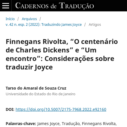
Início
/
Arquivos
/
v. 42 n. esp. 2 (2022): Traduzindo James Joyce
/
Artigos
Finnegans Rivolta, “O centenário
de Charles Dickens” e “Um
encontro”: Considerações sobre
traduzir Joyce
Tarso do Amaral de Souza Cruz
Universidade do Estado do Rio de Janeiro
DOI:
https://doi.org/10.5007/2175-7968.2022.e92160
Palavras-chave:
James Joyce, Tradução, Finnegans Rivolta,