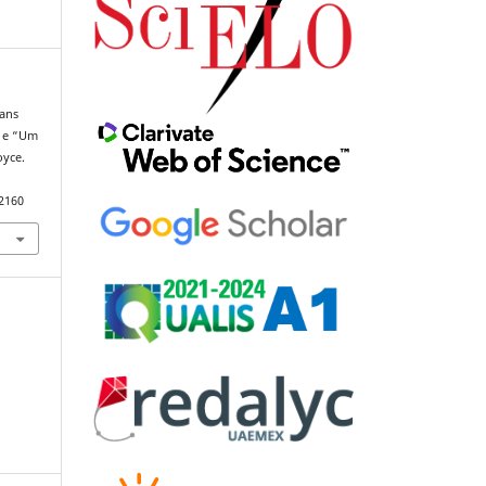
gans
” e “Um
oyce.
92160