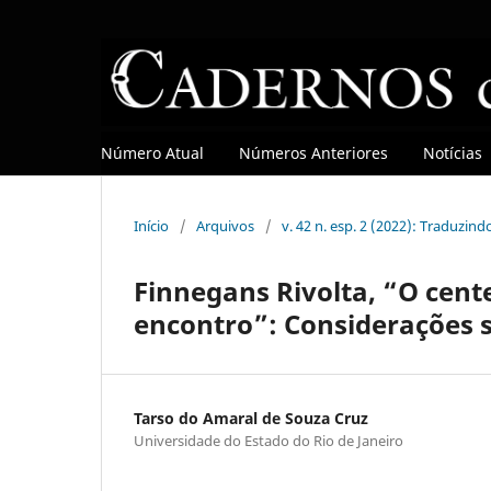
Número Atual
Números Anteriores
Notícias
Início
/
Arquivos
/
v. 42 n. esp. 2 (2022): Traduzin
Finnegans Rivolta, “O cent
encontro”: Considerações s
Tarso do Amaral de Souza Cruz
Universidade do Estado do Rio de Janeiro