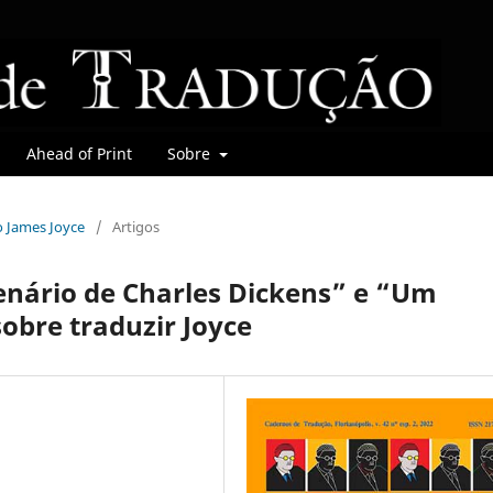
Ahead of Print
Sobre
do James Joyce
/
Artigos
enário de Charles Dickens” e “Um
obre traduzir Joyce