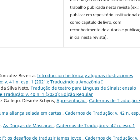
trabalho publicada nesta revista (ex.:
publicar em repositório institucional 
como capítulo de livro, com
reconhecimento de autoria e publica
inicial nesta revista).
Gonzalez Bezerra,
Introducción histórica y algunas ilustraciones
 v. 41 n. esp. 1 (2021): Traduzindo a Amazônia I
s da Silva Neto,
Tradução de teatro para Línguas de Sinais: ensaio
 Tradução: v. 40 n. 1 (2020): Edição Regular
z Gallego, Désirée Schyns,
Apresentação
,
Cadernos de Tradução: 
 uma aliança selada em cartas
,
Cadernos de Tradução: v. 42 n. esp.
e,
As Danças de Máscaras
,
Cadernos de Tradução: v. 42 n. esp. 1
xo!”: os desafios de traduzir James Joyce
,
Cadernos de Tradução: v.