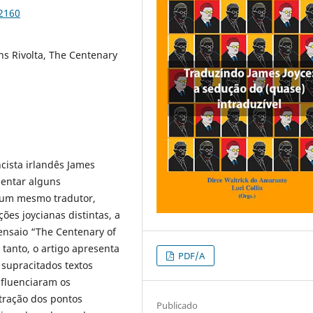
92160
ns Rivolta, The Centenary
ista irlandês James
sentar alguns
e um mesmo tradutor,
ões joycianas distintas, a
 ensaio “The Centenary of
 tanto, o artigo apresenta
PDF/A
 supracitados textos
nfluenciaram os
stração dos pontos
Publicado