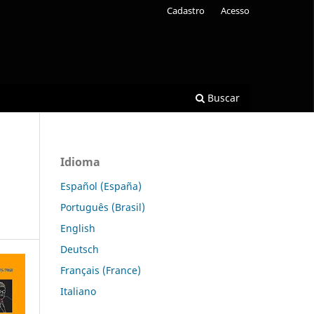
Cadastro
Acesso
Buscar
Idioma
Español (España)
Português (Brasil)
English
Deutsch
Français (France)
Italiano