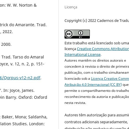
don: W. W. Norton &
Licença
Copyright (c) 2022 Cadernos de Trad
ltrick do Amarante. Trad.
, 2022.
Este trabalho está licenciado sob um
 2000.
licença
Creative Commons Attribution
International License
.
. Trad. Tarso do Amaral
Autores mantêm os direitos autorais e
ce, v. 12, n. 2, p. 151-
concedem à revista o direito de primeir
publicação, com o trabalho simultanea
06/Qorpus-v12-n2.pdf
.
licenciado sob a
Licença Creative Com
Atribuição 4.0 Internacional (CC BY)
que
. In: Joyce, James.
permite o compartilhamento do trabalh
reconhecimento da autoria e publicação 
evin Barry. Oxford: Oxford
nesta revista.
Autores têm autorização para assumi
n: Baker, Mona; Saldanha,
contratos adicionais separadamente,
lation Studies. London:
distribuição não exclusiva da versão 