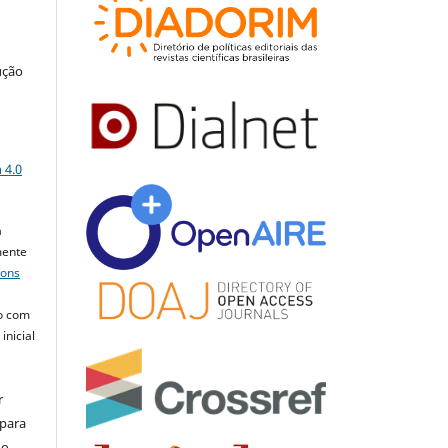
ução
a
 4.0
a
mente
mons
o com
inicial
r
 para
do