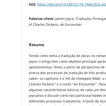
DOI:
https://doi.org/10.5007/2175-7968.2022.e
Palavras-chave:
James Joyce, Tradução, Finnega
of Charles Dickens, An Encounter
Resumo
Tendo como tema a tradução de obras no romanc
Joyce, o artigo tem como objetivo principal apre
apontamentos, feitos a partir da perspectiva d
acerca dos processos de tradução de três produç
saber: os capítulos X e XVI de
Finnegans Wake
, o
Charles Dickens” e o conto “An Encounter”. Para
algumas características básicas de cada um dos
joycianos e discute como tais particularidades i
diferentes processos tradutórios. A título de ilu