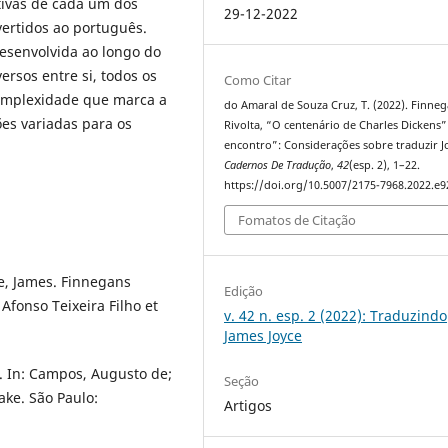
tivas de cada um dos
29-12-2022
vertidos ao português.
esenvolvida ao longo do
ersos entre si, todos os
Como Citar
complexidade que marca a
do Amaral de Souza Cruz, T. (2022). Finne
es variadas para os
Rivolta, “O centenário de Charles Dickens
encontro”: Considerações sobre traduzir J
Cadernos De Tradução
,
42
(esp. 2), 1–22.
https://doi.org/10.5007/2175-7968.2022.e
Fomatos de Citação
ce, James. Finnegans
Edição
 Afonso Teixeira Filho et
v. 42 n. esp. 2 (2022): Traduzindo
James Joyce
 In: Campos, Augusto de;
Seção
ke. São Paulo:
Artigos