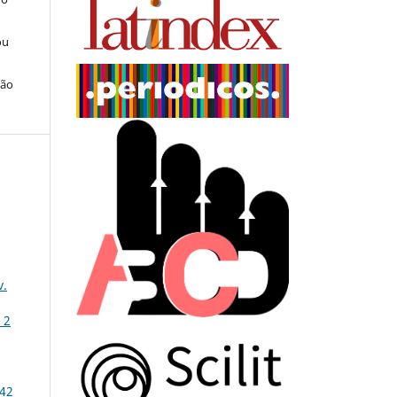
ou
ção
v.
 2
 42