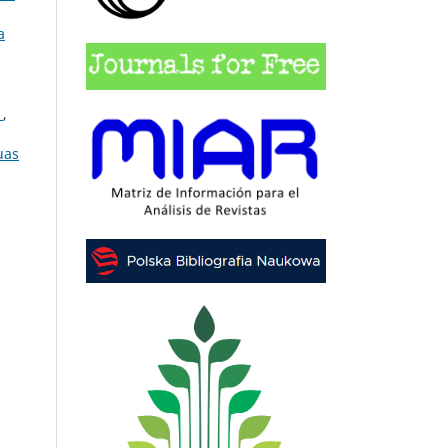
a
o
,
uas