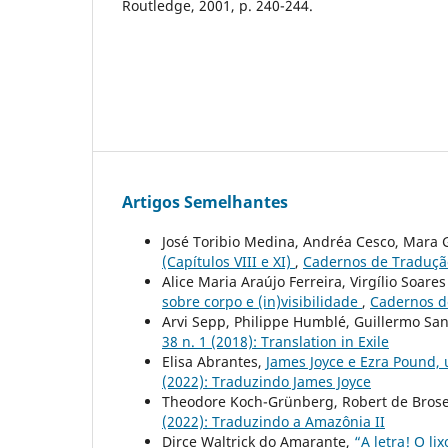
Routledge, 2001, p. 240-244.
Artigos Semelhantes
José Toribio Medina, Andréa Cesco, Mara 
(Capítulos VIII e XI)
,
Cadernos de Tradução:
Alice Maria Araújo Ferreira, Virgílio Soare
sobre corpo e (in)visibilidade
,
Cadernos de
Arvi Sepp, Philippe Humblé, Guillermo San
38 n. 1 (2018): Translation in Exile
Elisa Abrantes,
James Joyce e Ezra Pound,
(2022): Traduzindo James Joyce
Theodore Koch-Grünberg, Robert de Bros
(2022): Traduzindo a Amazônia II
Dirce Waltrick do Amarante,
“A letra! O li