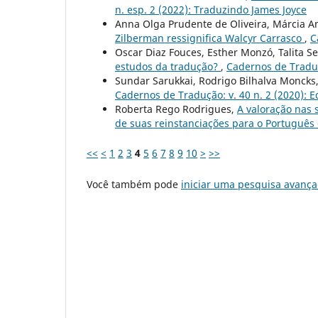
n. esp. 2 (2022): Traduzindo James Joyce
Anna Olga Prudente de Oliveira, Márcia A
Zilberman ressignifica Walcyr Carrasco
,
C
Oscar Diaz Fouces, Esther Monzó, Talita Se
estudos da tradução?
,
Cadernos de Traduç
Sundar Sarukkai, Rodrigo Bilhalva Moncks
Cadernos de Tradução: v. 40 n. 2 (2020): 
Roberta Rego Rodrigues,
A valoração nas 
de suas reinstanciações para o Português 
<<
<
1
2
3
4
5
6
7
8
9
10
>
>>
Você também pode
iniciar uma pesquisa avança