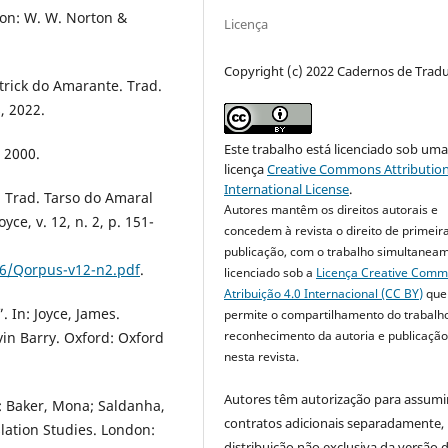
don: W. W. Norton &
Licença
Copyright (c) 2022 Cadernos de Trad
ltrick do Amarante. Trad.
, 2022.
Este trabalho está licenciado sob um
 2000.
licença
Creative Commons Attribution
International License
.
. Trad. Tarso do Amaral
Autores mantêm os direitos autorais e
ce, v. 12, n. 2, p. 151-
concedem à revista o direito de primeir
publicação, com o trabalho simultanea
06/Qorpus-v12-n2.pdf
.
licenciado sob a
Licença Creative Com
Atribuição 4.0 Internacional (CC BY)
que
. In: Joyce, James.
permite o compartilhamento do trabalh
reconhecimento da autoria e publicação 
evin Barry. Oxford: Oxford
nesta revista.
Autores têm autorização para assumi
n: Baker, Mona; Saldanha,
contratos adicionais separadamente,
lation Studies. London:
distribuição não exclusiva da versão 