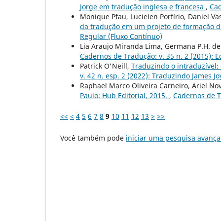
Jorge em tradução inglesa e francesa
,
Cad
Monique Pfau, Lucielen Porfírio, Daniel Va
da tradução em um projeto de formação d
Regular (Fluxo Contínuo)
Lia Araujo Miranda Lima, Germana P.H. d
Cadernos de Tradução: v. 35 n. 2 (2015): 
Patrick O'Neill,
Traduzindo o intraduzível
v. 42 n. esp. 2 (2022): Traduzindo James Jo
Raphael Marco Oliveira Carneiro, Ariel No
Paulo: Hub Editorial, 2015.
,
Cadernos de Tr
<<
<
4
5
6
7
8
9
10
11
12
13
>
>>
Você também pode
iniciar uma pesquisa avança