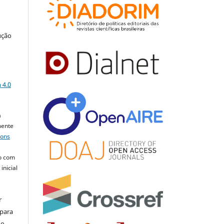
ução
a
 4.0
a
mente
mons
o com
inicial
r
 para
do