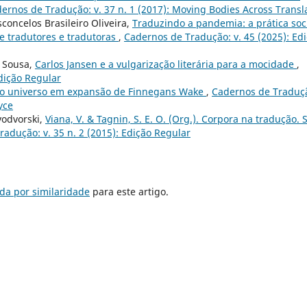
ernos de Tradução: v. 37 n. 1 (2017): Moving Bodies Across Trans
sconcelos Brasileiro Oliveira,
Traduzindo a pandemia: a prática soc
e tradutores e tradutoras
,
Cadernos de Tradução: v. 45 (2025): Ed
e Sousa,
Carlos Jansen e a vulgarização literária para a mocidade
,
Edição Regular
: o universo em expansão de Finnegans Wake
,
Cadernos de Traduç
yce
vodvorski,
Viana, V. & Tagnin, S. E. O. (Org.). Corpora na tradução. 
adução: v. 35 n. 2 (2015): Edição Regular
da por similaridade
para este artigo.