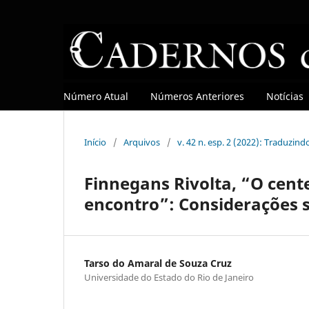
Número Atual
Números Anteriores
Notícias
Início
/
Arquivos
/
v. 42 n. esp. 2 (2022): Traduzin
Finnegans Rivolta, “O cent
encontro”: Considerações s
Tarso do Amaral de Souza Cruz
Universidade do Estado do Rio de Janeiro