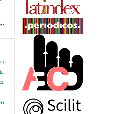
ou
ção
ura
,
do
os
ões