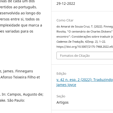
tivas de cada um dos
29-12-2022
vertidos ao português.
esenvolvida ao longo do
ersos entre si, todos os
Como Citar
complexidade que marca a
do Amaral de Souza Cruz, T. (2022). Finne
es variadas para os
Rivolta, “O centenário de Charles Dickens
encontro”: Considerações sobre traduzir J
Cadernos De Tradução
,
42
(esp. 2), 1–22.
https://doi.org/10.5007/2175-7968.2022.e
Fomatos de Citação
ce, James. Finnegans
Edição
 Afonso Teixeira Filho et
v. 42 n. esp. 2 (2022): Traduzindo
James Joyce
 In: Campos, Augusto de;
Seção
ke. São Paulo:
Artigos