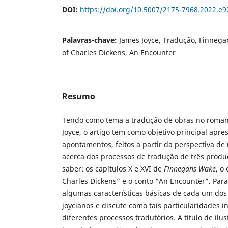
DOI:
https://doi.org/10.5007/2175-7968.2022.e
Palavras-chave:
James Joyce, Tradução, Finnega
of Charles Dickens, An Encounter
Resumo
Tendo como tema a tradução de obras no romanc
Joyce, o artigo tem como objetivo principal apre
apontamentos, feitos a partir da perspectiva d
acerca dos processos de tradução de três produç
saber: os capítulos X e XVI de
Finnegans Wake
, o
Charles Dickens” e o conto “An Encounter”. Para
algumas características básicas de cada um dos
joycianos e discute como tais particularidades i
diferentes processos tradutórios. A título de ilu