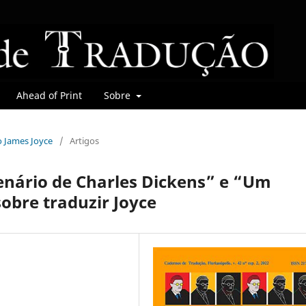
Ahead of Print
Sobre
do James Joyce
/
Artigos
enário de Charles Dickens” e “Um
obre traduzir Joyce