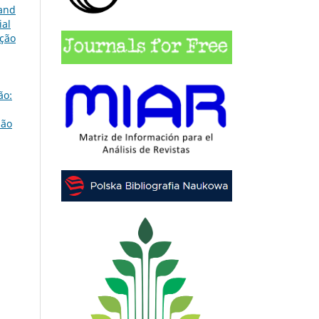
land
ial
ição
ão:
São