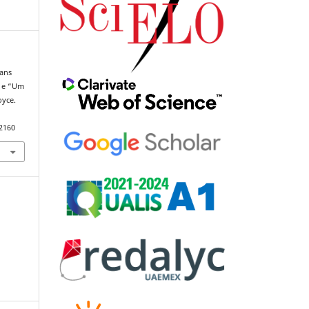
gans
” e “Um
oyce.
92160