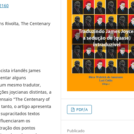
92160
ns Rivolta, The Centenary
ista irlandês James
sentar alguns
e um mesmo tradutor,
ões joycianas distintas, a
 ensaio “The Centenary of
 tanto, o artigo apresenta
PDF/A
 supracitados textos
nfluenciaram os
stração dos pontos
Publicado