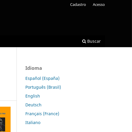
Cadastro
Acesso
Buscar
Idioma
Español (España)
Português (Brasil)
English
Deutsch
Français (France)
Italiano