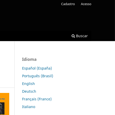
Cadastro
Acesso
Buscar
Idioma
Español (España)
Português (Brasil)
English
Deutsch
Français (France)
Italiano