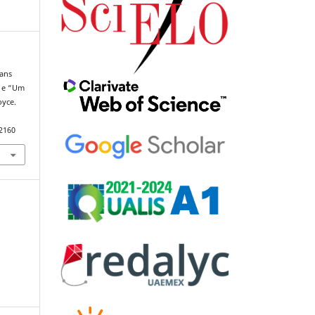
gans
” e “Um
oyce.
92160