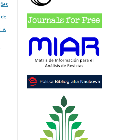
ções
 de
 v.
e