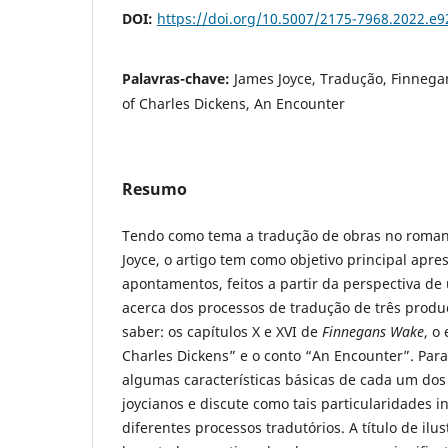
DOI:
https://doi.org/10.5007/2175-7968.2022.e
Palavras-chave:
James Joyce, Tradução, Finnega
of Charles Dickens, An Encounter
Resumo
Tendo como tema a tradução de obras no romanc
Joyce, o artigo tem como objetivo principal apre
apontamentos, feitos a partir da perspectiva d
acerca dos processos de tradução de três produç
saber: os capítulos X e XVI de
Finnegans Wake
, o
Charles Dickens” e o conto “An Encounter”. Para
algumas características básicas de cada um dos
joycianos e discute como tais particularidades i
diferentes processos tradutórios. A título de ilu