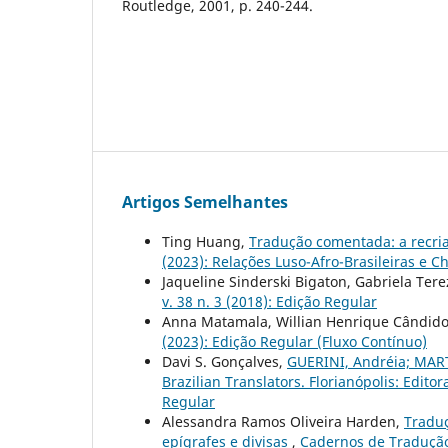
Routledge, 2001, p. 240-244.
Artigos Semelhantes
Ting Huang,
Tradução comentada: a recria
(2023): Relações Luso-Afro-Brasileiras e 
Jaqueline Sinderski Bigaton, Gabriela Ter
v. 38 n. 3 (2018): Edição Regular
Anna Matamala, Willian Henrique Cândid
(2023): Edição Regular (Fluxo Contínuo)
Davi S. Gonçalves,
GUERINI, Andréia; MARTI
Brazilian Translators. Florianópolis: Edito
Regular
Alessandra Ramos Oliveira Harden,
Traduç
epígrafes e divisas
,
Cadernos de Tradução: