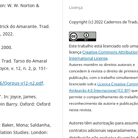
don: W. W. Norton &
Licença
Copyright (c) 2022 Cadernos de Trad
ltrick do Amarante. Trad.
, 2022.
Este trabalho está licenciado sob um
 2000.
licença
Creative Commons Attribution
International License
.
. Trad. Tarso do Amaral
Autores mantêm os direitos autorais e
ce, v. 12, n. 2, p. 151-
concedem à revista o direito de primeir
publicação, com o trabalho simultanea
06/Qorpus-v12-n2.pdf
.
licenciado sob a
Licença Creative Com
Atribuição 4.0 Internacional (CC BY)
que
. In: Joyce, James.
permite o compartilhamento do trabalh
reconhecimento da autoria e publicação 
evin Barry. Oxford: Oxford
nesta revista.
Autores têm autorização para assumi
n: Baker, Mona; Saldanha,
contratos adicionais separadamente,
lation Studies. London:
distribuição não exclusiva da versão 