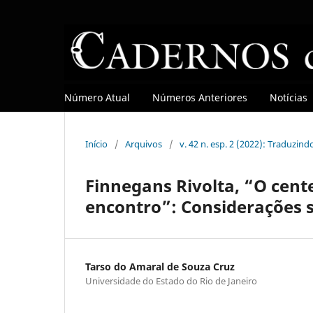
Número Atual
Números Anteriores
Notícias
Início
/
Arquivos
/
v. 42 n. esp. 2 (2022): Traduzin
Finnegans Rivolta, “O cent
encontro”: Considerações s
Tarso do Amaral de Souza Cruz
Universidade do Estado do Rio de Janeiro