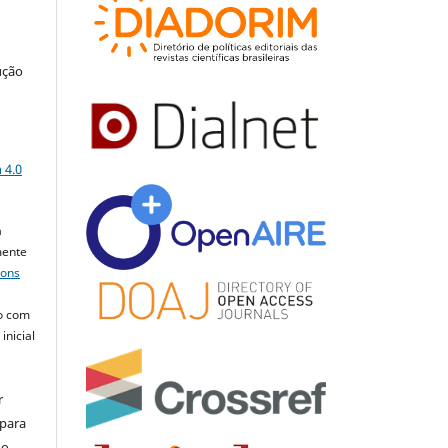
ução
a
 4.0
a
mente
mons
o com
inicial
r
 para
do