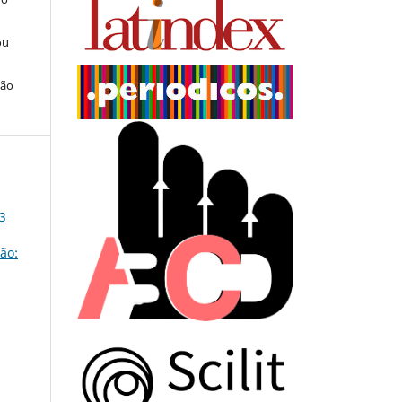
ou
ção
 3
ão: