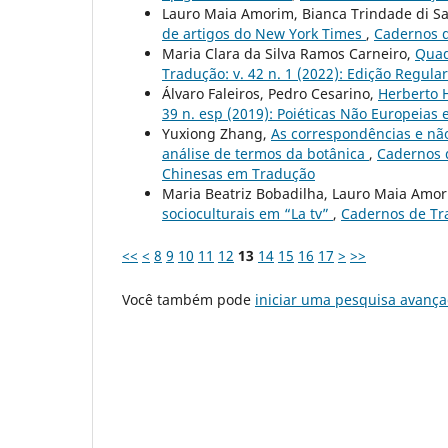
Lauro Maia Amorim, Bianca Trindade di Sa
de artigos do New York Times
,
Cadernos d
Maria Clara da Silva Ramos Carneiro,
Quad
Tradução: v. 42 n. 1 (2022): Edição Regula
Álvaro Faleiros, Pedro Cesarino,
Herberto 
39 n. esp (2019): Poiéticas Não Europeias
Yuxiong Zhang,
As correspondências e não
análise de termos da botânica
,
Cadernos d
Chinesas em Tradução
Maria Beatriz Bobadilha, Lauro Maia Amo
socioculturais em “La tv”
,
Cadernos de Tra
<<
<
8
9
10
11
12
13
14
15
16
17
>
>>
Você também pode
iniciar uma pesquisa avança