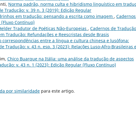
nti,
Norma padrão, norma culta e hibridismo linguístico em tradu
e Tradução: v. 39 n. 3 (2019): Edição Regular
rinhos em tradução: pensando a escrita como imagem
,
Cadernos
r (Fluxo Contínuo)
Helder Tradutor de Poéticas Não-Europeias
,
Cadernos de Tradução:
 em Tradução: Refundações e Reescristas desde Brasis
 correspondências entre a língua e cultura chinesa e lusófona:
e Tradução: v. 43 n. esp. 3 (2023): Relações Luso-Afro-Brasileiras 
rim,
Chico Buarque na Itália: uma análise da tradução de aspectos
dução: v. 43 n. 1 (2023): Edição Regular (Fluxo Contínuo)
da por similaridade
para este artigo.