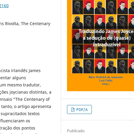
92160
ns Rivolta, The Centenary
ista irlandês James
sentar alguns
e um mesmo tradutor,
ões joycianas distintas, a
 ensaio “The Centenary of
 tanto, o artigo apresenta
PDF/A
 supracitados textos
nfluenciaram os
stração dos pontos
Publicado