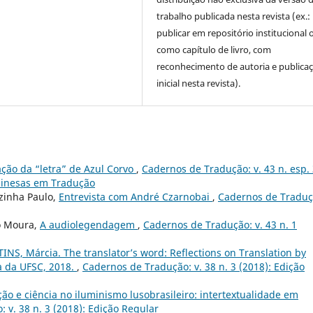
trabalho publicada nesta revista (ex.:
publicar em repositório institucional 
como capítulo de livro, com
reconhecimento de autoria e publica
inicial nesta revista).
ção da “letra” de Azul Corvo
,
Cadernos de Tradução: v. 43 n. esp.
Chinesas em Tradução
ezinha Paulo,
Entrevista com André Czarnobai
,
Cadernos de Traduç
o Moura,
A audiolegendagem
,
Cadernos de Tradução: v. 43 n. 1
NS, Márcia. The translator’s word: Reflections on Translation by
ra da UFSC, 2018.
,
Cadernos de Tradução: v. 38 n. 3 (2018): Edição
ão e ciência no iluminismo lusobrasileiro: intertextualidade em
 v. 38 n. 3 (2018): Edição Regular