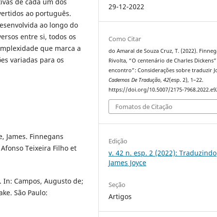
tivas de cada um dos
29-12-2022
vertidos ao português.
esenvolvida ao longo do
ersos entre si, todos os
Como Citar
complexidade que marca a
do Amaral de Souza Cruz, T. (2022). Finne
es variadas para os
Rivolta, “O centenário de Charles Dickens
encontro”: Considerações sobre traduzir J
Cadernos De Tradução
,
42
(esp. 2), 1–22.
https://doi.org/10.5007/2175-7968.2022.e
Fomatos de Citação
ce, James. Finnegans
Edição
 Afonso Teixeira Filho et
v. 42 n. esp. 2 (2022): Traduzindo
James Joyce
 In: Campos, Augusto de;
Seção
ke. São Paulo:
Artigos