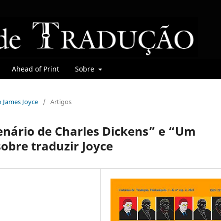
Ahead of Print
Sobre
do James Joyce
/
Artigos
enário de Charles Dickens” e “Um
obre traduzir Joyce