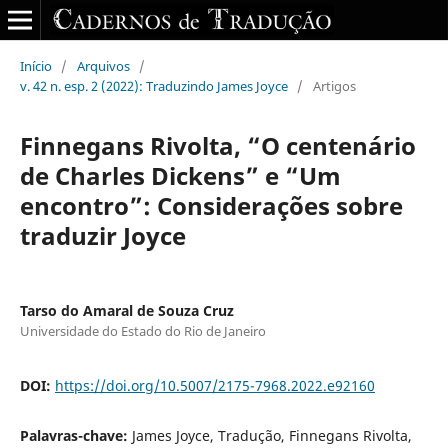
Início
/
Arquivos
/
v. 42 n. esp. 2 (2022): Traduzindo James Joyce
/
Artigos
Finnegans Rivolta, “O centenário
de Charles Dickens” e “Um
encontro”: Considerações sobre
traduzir Joyce
Tarso do Amaral de Souza Cruz
Universidade do Estado do Rio de Janeiro
DOI:
https://doi.org/10.5007/2175-7968.2022.e92160
Palavras-chave:
James Joyce, Tradução, Finnegans Rivolta,