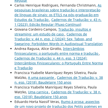
Regular
Carlos Henrique Rodrigues, Fernanda Christmann,
As
pesquisas brasileiras sobre tradução e interpretação
de línguas de sinais: os ETILS na pós-graduação em
Estudos da Tradução
,
Cadernos de Tradução: v. 43 n.
1 (2023): Edição Regular (Fluxo Contínuo)
Giovana Cordeiro Campos,
Tradução, insultos e
streaming: um estudo de caso
,
Cadernos de
Tradução: v. 44 n. esp. 2 (2024): Sex, Taboo, and
Swearing: Forbidden Words in Audiovisual Translation
Andrea Ragusa, Alice Girotto,
Intercâmbios
finisseculares: o português entre norma e tradução
,
Cadernos de Tradução: v. 44 n. esp. 3 (2024):
Intercâmbios Finisseculares: o Português Entre Norma
e Tradução
Francisca Ysabelle Manríquez Reyes Silveira, Paula
Watzko,
A uma passante
,
Cadernos de Tradução: v. 38
n. esp. (2018): Baudelaire 150 anos
Francisca Ysabelle Manríquez Reyes Silveira, Paula
Watzko,
Uma carniça
,
Cadernos de Tradução: v. 38 n.
esp. (2018): Baudelaire 150 anos
Eduardo Horta Nassif Veras,
Rumo à prosa: aspectos
de um novo projeto de tradução dos Petits poèmes en