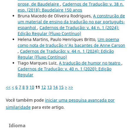
prose, de Baudelaire
,
Cadernos de Tradução: v. 38 n.
esp. (2018): Baudelaire 150 anos
Bruna Macedo de Oliveira Rodrigues,
A construção de
um material de ensino da tradução no par português-
espanhol
,
Cadernos de Tradução: v. 44 n. 1 (2024):
Edição Regular (Fluxo Contínuo)
Helena Martins, Paulo Henriques Britto,
Um poema
como nota de tradução n'As bacantes de Anne Carson
,
Cadernos de Tradução: v. 44 n. 1 (2024): Edição
Regular (Fluxo Contínuo)
Tiago Marques Luiz,
A tradução de humor no teatro
,
Cadernos de Tradução: v. 40 n. 1 (2020): Edição
Regular
<<
<
6
7
8
9
10
11
12
13
14
15
>
>>
Você também pode
iniciar uma pesquisa avançada por
similaridade
para este artigo.
Idioma