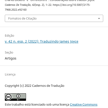
Charles Dickens” e “Um encontro”: Considerações sobre traduzir Joyce.
Cadernos De Tradução
,
42
(esp. 2), 1–22. https://doi.org/10.5007/2175-
7968.2022.e92160
Fomatos de Citação
Edição
v. 42 n. esp. 2 (2022): Traduzindo James Joyce
Seção
Artigos
Licença
Copyright (c) 2022 Cadernos de Tradução
Este trabalho está licenciado sob uma licença
Creative Commons