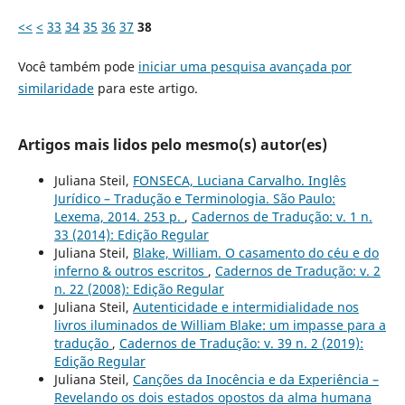
<<
<
33
34
35
36
37
38
Você também pode
iniciar uma pesquisa avançada por
similaridade
para este artigo.
Artigos mais lidos pelo mesmo(s) autor(es)
Juliana Steil,
FONSECA, Luciana Carvalho. Inglês
Jurídico – Tradução e Terminologia. São Paulo:
Lexema, 2014. 253 p.
,
Cadernos de Tradução: v. 1 n.
33 (2014): Edição Regular
Juliana Steil,
Blake, William. O casamento do céu e do
inferno & outros escritos
,
Cadernos de Tradução: v. 2
n. 22 (2008): Edição Regular
Juliana Steil,
Autenticidade e intermidialidade nos
livros iluminados de William Blake: um impasse para a
tradução
,
Cadernos de Tradução: v. 39 n. 2 (2019):
Edição Regular
Juliana Steil,
Canções da Inocência e da Experiência –
Revelando os dois estados opostos da alma humana