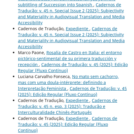
subtitling of Succession into Spanish
,
Cadernos de
Tradução: v. 45 n. Special Issue 2 (2025): Subjectivity
and Materiality in Audiovisual Translation and Media
Accessibility
Cadernos de Tradução,
Expediente
,
Cadernos de
Tradução: v. 45 n. Special Issue 2 (2025): Subjectivity
and Materiality in Audiovisual Translation and Media
Accessibility
Marco Paone,
Rosalía de Castro en Italia: el entorno
pictórico-sentimental de su primera traducción y
recepción
,
Cadernos de Tradução: v. 45 (2025): Edição
Regular (Fluxo Contínuo)
Luciana Carvalho Fonseca,
No mato sem cachorro,
mas com uma doula-intérprete: definindo a
Interpretação Feminista
,
Cadernos de Tradução: v. 45
(2025): Edição Regular (Fluxo Contínuo)
Cadernos de Tradução,
Expediente
,
Cadernos de
Tradução: v. 45 n. esp. 3 (2025): Tradução e
Interculturalidade Chinês-Português
Cadernos de Tradução,
Expediente
,
Cadernos de
Tradução: v. 45 (2025): Edição Regular (Fluxo
Contínuo)