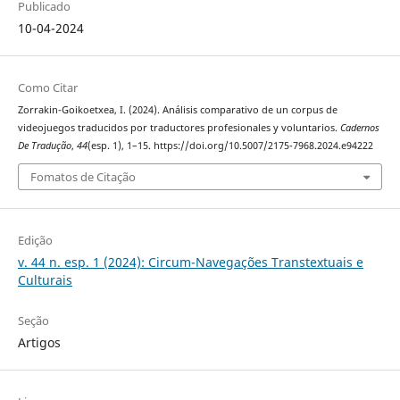
Publicado
10-04-2024
Como Citar
Zorrakin-Goikoetxea, I. (2024). Análisis comparativo de un corpus de
videojuegos traducidos por traductores profesionales y voluntarios.
Cadernos
De Tradução
,
44
(esp. 1), 1–15. https://doi.org/10.5007/2175-7968.2024.e94222
Fomatos de Citação
Edição
v. 44 n. esp. 1 (2024): Circum-Navegações Transtextuais e
Culturais
Seção
Artigos