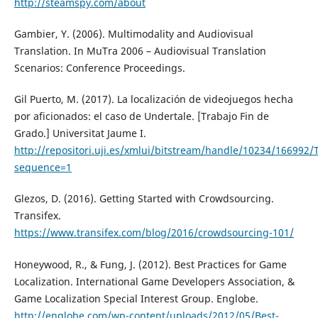
http://steamspy.com/about
Gambier, Y. (2006). Multimodality and Audiovisual
Translation. In MuTra 2006 – Audiovisual Translation
Scenarios: Conference Proceedings.
Gil Puerto, M. (2017). La localización de videojuegos hecha
por aficionados: el caso de Undertale. [Trabajo Fin de
Grado.] Universitat Jaume I.
http://repositori.uji.es/xmlui/bitstream/handle/10234/16699
sequence=1
Glezos, D. (2016). Getting Started with Crowdsourcing.
Transifex.
https://www.transifex.com/blog/2016/crowdsourcing-101/
Honeywood, R., & Fung, J. (2012). Best Practices for Game
Localization. International Game Developers Association, &
Game Localization Special Interest Group. Englobe.
http://englobe.com/wp-content/uploads/2012/05/Best-