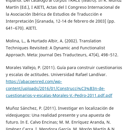
español: Del catálogo al corpus TRACE (teatro). In R. Muñoz
Martín (Ed.), I AIETI, Actas del I Congreso Internacional de
la Asociación Ibérica de Estudios de Traducción e
Interpretación [Granada, 12-14 de febrero de 2003] (pp.
641−670). AIETI.
Molina, L., & Hurtado Albir, A. (2002). Translation
Techniques Revisited: A Dynamic and Functionalist
Approach. Meta: Journal Des Traducteurs, 47(4), 498−512.
Morales Vallejo, P. (2011). Guía para construir cuestionarios
y escalas de actitudes. Universidad Rafael Landívar.
https://abacoenred.com/wp-
content/uploads/2016/01/Construcci%C3%B3n-de-
cuestionarios-y-escalas-Morales-V.-Pedro-2011.pdf.pdf
Muñoz Sánchez, P. (2011). Investigar en localización de
videojuegos: Una realidad presente y una apuesta de
futuro. In E. Calvo Encinas; M. M. Enríquez Aranda, N.
Jiménez Carra, I. Mendoza García, M. Morón Martín & N.