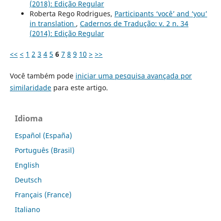
(2018): Edição Regular
Roberta Rego Rodrigues,
Participants ‘você’ and ‘you’
in translation
,
Cadernos de Tradução: v. 2 n. 34
(2014): Edição Regular
<<
<
1
2
3
4
5
6
7
8
9
10
>
>>
Você também pode
iniciar uma pesquisa avançada por
similaridade
para este artigo.
Idioma
Español (España)
Português (Brasil)
English
Deutsch
Français (France)
Italiano