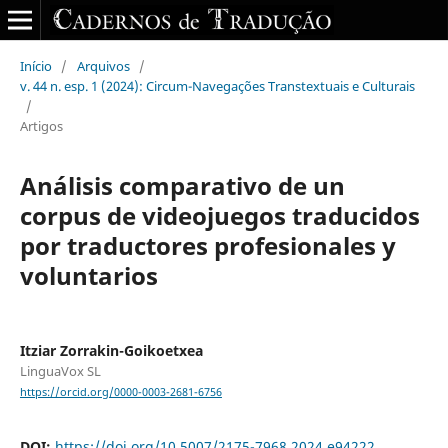
Início
/
Arquivos
/
v. 44 n. esp. 1 (2024): Circum-Navegações Transtextuais e Culturais
/
Artigos
Análisis comparativo de un
corpus de videojuegos traducidos
por traductores profesionales y
voluntarios
Itziar Zorrakin-Goikoetxea
LinguaVox SL
https://orcid.org/0000-0003-2681-6756
DOI:
https://doi.org/10.5007/2175-7968.2024.e94222