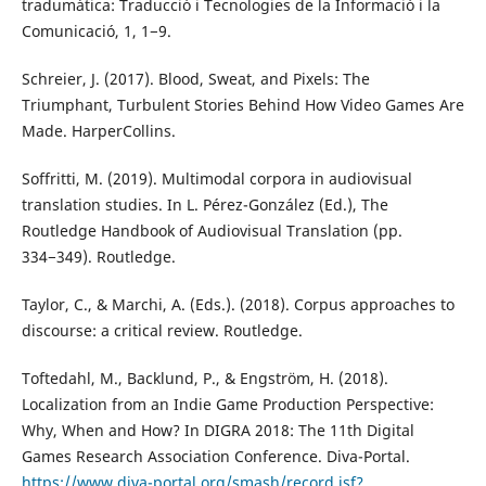
tradumàtica: Traducció i Tecnologies de la Informació i la
Comunicació, 1, 1−9.
Schreier, J. (2017). Blood, Sweat, and Pixels: The
Triumphant, Turbulent Stories Behind How Video Games Are
Made. HarperCollins.
Soffritti, M. (2019). Multimodal corpora in audiovisual
translation studies. In L. Pérez-González (Ed.), The
Routledge Handbook of Audiovisual Translation (pp.
334−349). Routledge.
Taylor, C., & Marchi, A. (Eds.). (2018). Corpus approaches to
discourse: a critical review. Routledge.
Toftedahl, M., Backlund, P., & Engström, H. (2018).
Localization from an Indie Game Production Perspective:
Why, When and How? In DIGRA 2018: The 11th Digital
Games Research Association Conference. Diva-Portal.
https://www.diva-portal.org/smash/record.jsf?