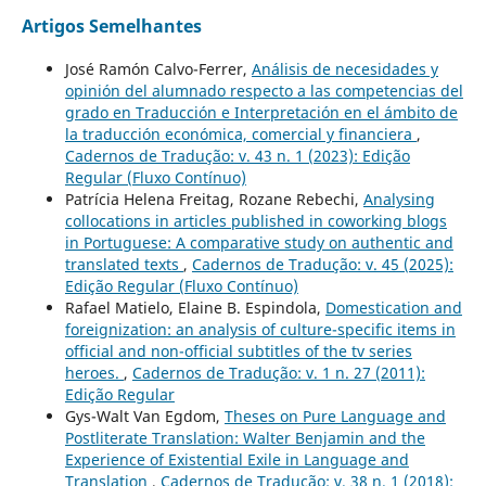
Artigos Semelhantes
José Ramón Calvo-Ferrer,
Análisis de necesidades y
opinión del alumnado respecto a las competencias del
grado en Traducción e Interpretación en el ámbito de
la traducción económica, comercial y financiera
,
Cadernos de Tradução: v. 43 n. 1 (2023): Edição
Regular (Fluxo Contínuo)
Patrícia Helena Freitag, Rozane Rebechi,
Analysing
collocations in articles published in coworking blogs
in Portuguese: A comparative study on authentic and
translated texts
,
Cadernos de Tradução: v. 45 (2025):
Edição Regular (Fluxo Contínuo)
Rafael Matielo, Elaine B. Espindola,
Domestication and
foreignization: an analysis of culture-specific items in
official and non-official subtitles of the tv series
heroes.
,
Cadernos de Tradução: v. 1 n. 27 (2011):
Edição Regular
Gys-Walt Van Egdom,
Theses on Pure Language and
Postliterate Translation: Walter Benjamin and the
Experience of Existential Exile in Language and
Translation
,
Cadernos de Tradução: v. 38 n. 1 (2018):