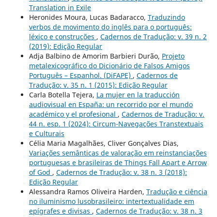
Translation in Exile
Heronides Moura, Lucas Badaracco,
Traduzindo
verbos de movimento do inglês para o português:
léxico e construções
,
Cadernos de Tradução: v. 39 n. 2
(2019): Edição Regular
Adja Balbino de Amorim Barbieri Durão,
Projeto
metalexicográfico do Dicionário de Falsos Amigos
Português – Espanhol. (DiFAPE)
,
Cadernos de
Tradução: v. 35 n. 1 (2015): Edição Regular
Carla Botella Tejera,
La mujer en la traducción
audiovisual en España: un recorrido por el mundo
académico y el profesional
,
Cadernos de Tradução: v.
44 n. esp. 1 (2024): Circum-Navegações Transtextuais
e Culturais
Célia Maria Magalhães, Cliver Gonçalves Dias,
Variações semânticas de valoração em reinstanciações
portuguesas e brasileiras de Things Fall Apart e Arrow
of God
,
Cadernos de Tradução: v. 38 n. 3 (2018):
Edição Regular
Alessandra Ramos Oliveira Harden,
Tradução e ciência
no iluminismo lusobrasileiro: intertextualidade em
epígrafes e divisas
,
Cadernos de Tradução: v. 38 n. 3