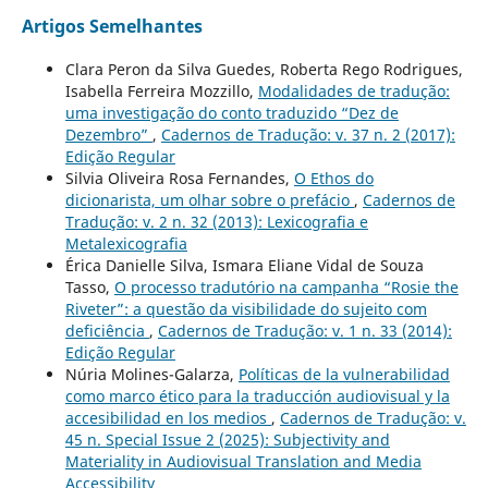
Artigos Semelhantes
Clara Peron da Silva Guedes, Roberta Rego Rodrigues,
Isabella Ferreira Mozzillo,
Modalidades de tradução:
uma investigação do conto traduzido “Dez de
Dezembro”
,
Cadernos de Tradução: v. 37 n. 2 (2017):
Edição Regular
Silvia Oliveira Rosa Fernandes,
O Ethos do
dicionarista, um olhar sobre o prefácio
,
Cadernos de
Tradução: v. 2 n. 32 (2013): Lexicografia e
Metalexicografia
Érica Danielle Silva, Ismara Eliane Vidal de Souza
Tasso,
O processo tradutório na campanha “Rosie the
Riveter”: a questão da visibilidade do sujeito com
deficiência
,
Cadernos de Tradução: v. 1 n. 33 (2014):
Edição Regular
Núria Molines-Galarza,
Políticas de la vulnerabilidad
como marco ético para la traducción audiovisual y la
accesibilidad en los medios
,
Cadernos de Tradução: v.
45 n. Special Issue 2 (2025): Subjectivity and
Materiality in Audiovisual Translation and Media
Accessibility