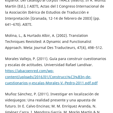
español: Del catálogo al corpus TRACE (teatro). In R. Muñoz
Martín (Ed.), I AIETI, Actas del I Congreso Internacional de
la Asociación Ibérica de Estudios de Traducción e
Interpretación [Granada, 12-14 de febrero de 2003] (pp.
641−670). AIETI.
Molina, L., & Hurtado Albir, A. (2002). Translation
Techniques Revisited: A Dynamic and Functionalist
Approach. Meta: Journal Des Traducteurs, 47(4), 498−512.
Morales Vallejo, P. (2011). Guía para construir cuestionarios
y escalas de actitudes. Universidad Rafael Landívar.
https://abacoenred.com/wp-
content/uploads/2016/01/Construcci%C3%B3n-de-
cuestionarios-y-escalas-Morales-V.-Pedro-2011.pdf.pdf
Muñoz Sánchez, P. (2011). Investigar en localización de
videojuegos: Una realidad presente y una apuesta de
futuro. In E. Calvo Encinas; M. M. Enríquez Aranda, N.
Jiménez Carra, I. Mendoza García, M. Morón Martín & N.