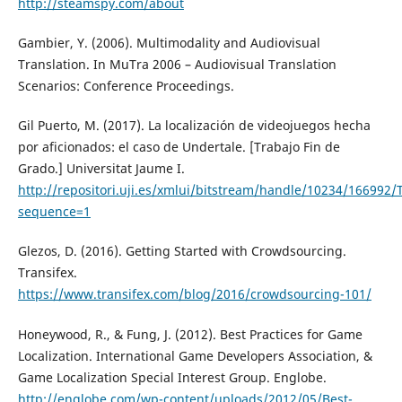
http://steamspy.com/about
Gambier, Y. (2006). Multimodality and Audiovisual
Translation. In MuTra 2006 – Audiovisual Translation
Scenarios: Conference Proceedings.
Gil Puerto, M. (2017). La localización de videojuegos hecha
por aficionados: el caso de Undertale. [Trabajo Fin de
Grado.] Universitat Jaume I.
http://repositori.uji.es/xmlui/bitstream/handle/10234/16699
sequence=1
Glezos, D. (2016). Getting Started with Crowdsourcing.
Transifex.
https://www.transifex.com/blog/2016/crowdsourcing-101/
Honeywood, R., & Fung, J. (2012). Best Practices for Game
Localization. International Game Developers Association, &
Game Localization Special Interest Group. Englobe.
http://englobe.com/wp-content/uploads/2012/05/Best-