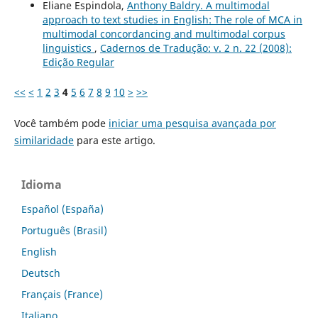
Eliane Espindola,
Anthony Baldry. A multimodal
approach to text studies in English: The role of MCA in
multimodal concordancing and multimodal corpus
linguistics
,
Cadernos de Tradução: v. 2 n. 22 (2008):
Edição Regular
<<
<
1
2
3
4
5
6
7
8
9
10
>
>>
Você também pode
iniciar uma pesquisa avançada por
similaridade
para este artigo.
Idioma
Español (España)
Português (Brasil)
English
Deutsch
Français (France)
Italiano