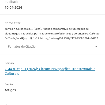
Publicado
10-04-2024
Como Citar
Zorrakin-Goikoetxea, I. (2024). Análisis comparativo de un corpus de
videojuegos traducidos por traductores profesionales y voluntarios.
Cadernos
De Tradução
,
44
(esp. 1), 1–15. https://doi.org/10.5007/2175-7968.2024.e94222
Fomatos de Citação
Edição
v. 44 n. esp. 1 (2024): Circum-Navegações Transtextuais e
Culturais
Seção
Artigos