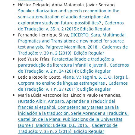
Héctor Delgado, Anna Matamala, Javier Serrano,
Speaker diarization and speech recognition in the
semi-automatization of audio description: An
exploratory study on future possibilities?
,
Cadernos
de Tradução: v. 35 n. 2 (2015): Edição Regular
Fernando Henrique Silva,
DICERTO, Sara. Multimodal
Pragmatics and Translation: a new model for source
text analysis. Palgrave Macmillan, 2018.
,
Cadernos de
Tradução: v. 39 n. 2 (2019): Edição Regular
José Yuste Frías,
Paratextualidade e tradução: a
paratradução da literatura infantil e juvenil
,
Cadernos
de Tradução: v. 2 n. 34 (2014): Edição Regular
Leticia Rebollo Couto,
Viana, V.; Tagnin, S. E. O. (orgs.).
Corpora no ensino de línguas estrangeiras
,
Cadernos
de Tradução: v. 1 n. 27 (2011): Edição Regular
Maria Lúcia Vasconcellos, Lincoln Paulo Fernandes,
Hurtado Albir, Amparo. Aprender a Traducir del
francés al español. Competencias y tareas para la
iniciación a la traducción. Série Aprender a Traducir 6.
Castellón de la Plana: Publicacions de la Universitat
Jaume I, Madrid: Edelsa, D.L. 2015.
,
Cadernos de
Tradução: v. 35 n. 2 (2015): Edição Regular