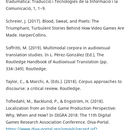
tradumàtica: Traducció i Tecnologies de la Informació i la
Comunicació, 1, 1−9.
Schreier, J. (2017). Blood, Sweat, and Pixels: The
Triumphant, Turbulent Stories Behind How Video Games Are
Made. HarperCollins.
Soffritti, M. (2019). Multimodal corpora in audiovisual
translation studies. In L. Pérez-González (Ed.), The
Routledge Handbook of Audiovisual Translation (pp.
334−349). Routledge.
Taylor, C., & Marchi, A. (Eds.). (2018). Corpus approaches to
discourse: a critical review. Routledge.
Toftedahl, M., Backlund, P., & Engström, H. (2018).
Localization from an Indie Game Production Perspective:
Why, When and How? In DIGRA 2018: The 11th Digital
Games Research Association Conference. Diva-Portal.
https://www.diva-portal.org/smash/record.jsf?