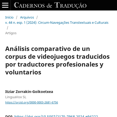
Início
/
Arquivos
/
v. 44 n. esp. 1 (2024): Circum-Navegações Transtextuais e Culturais
/
Artigos
Análisis comparativo de un
corpus de videojuegos traducidos
por traductores profesionales y
voluntarios
Itziar Zorrakin-Goikoetxea
LinguaVox SL
https://orcid.org/0000-0003-2681-6756
DOI:
https://doi.org/10.5007/2175-7968.2024.e94222