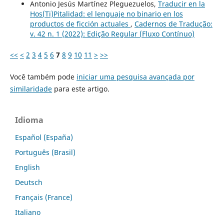
Antonio Jesús Martínez Pleguezuelos,
Traducir en la
Hos(Ti)Pitalidad: el lenguaje no binario en los
productos de ficción actuales
,
Cadernos de Tradução:
v. 42 n. 1 (2022): Edição Regular (Fluxo Contínuo)
<<
<
2
3
4
5
6
7
8
9
10
11
>
>>
Você também pode
iniciar uma pesquisa avançada por
similaridade
para este artigo.
Idioma
Español (España)
Português (Brasil)
English
Deutsch
Français (France)
Italiano