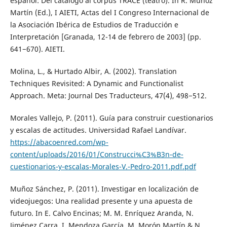
español: Del catálogo al corpus TRACE (teatro). In R. Muñoz
Martín (Ed.), I AIETI, Actas del I Congreso Internacional de
la Asociación Ibérica de Estudios de Traducción e
Interpretación [Granada, 12-14 de febrero de 2003] (pp.
641−670). AIETI.
Molina, L., & Hurtado Albir, A. (2002). Translation
Techniques Revisited: A Dynamic and Functionalist
Approach. Meta: Journal Des Traducteurs, 47(4), 498−512.
Morales Vallejo, P. (2011). Guía para construir cuestionarios
y escalas de actitudes. Universidad Rafael Landívar.
https://abacoenred.com/wp-
content/uploads/2016/01/Construcci%C3%B3n-de-
cuestionarios-y-escalas-Morales-V.-Pedro-2011.pdf.pdf
Muñoz Sánchez, P. (2011). Investigar en localización de
videojuegos: Una realidad presente y una apuesta de
futuro. In E. Calvo Encinas; M. M. Enríquez Aranda, N.
Jiménez Carra, I. Mendoza García, M. Morón Martín & N.