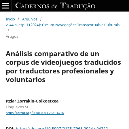
Início
/
Arquivos
/
v. 44 n. esp. 1 (2024): Circum-Navegações Transtextuais e Culturais
/
Artigos
Análisis comparativo de un
corpus de videojuegos traducidos
por traductores profesionales y
voluntarios
Itziar Zorrakin-Goikoetxea
LinguaVox SL
https://orcid.org/0000-0003-2681-6756
DOI:
https://doi.org/10.5007/2175-7968.2024.e94222