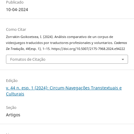
Publicado
10-04-2024
Como Citar
Zorrakin-Goikoetxea, I. (2024). Análisis comparativo de un corpus de
videojuegos traducidos por traductores profesionales y voluntarios.
Cadernos
De Tradução
,
44
(esp. 1), 1–15. https://doi.org/10.5007/2175-7968.2024.e94222
Fomatos de Citação
Edição
v. 44 n. esp. 1 (2024): Circum-Navegações Transtextuais e
Culturais
Seção
Artigos