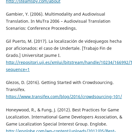
http://steamspy.com/about
Gambier, Y. (2006). Multimodality and Audiovisual
Translation. In MuTra 2006 – Audiovisual Translation
Scenarios: Conference Proceedings.
Gil Puerto, M. (2017). La localización de videojuegos hecha
por aficionados: el caso de Undertale. [Trabajo Fin de
Grado.] Universitat Jaume I.
http://repositori.uji.es/xmlui/bitstream/handle/10234/16699
sequence=1
Glezos, D. (2016). Getting Started with Crowdsourcing.
Transifex.
https://www.transifex.com/blog/2016/crowdsourcing-101/
Honeywood, R., & Fung, J. (2012). Best Practices for Game
Localization. International Game Developers Association, &
Game Localization Special Interest Group. Englobe.
http://englobe.com/wp-content/uploads/2012/05/Best-