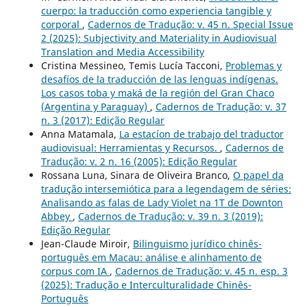
cuerpo: la traducción como experiencia tangible y
corporal
,
Cadernos de Tradução: v. 45 n. Special Issue
2 (2025): Subjectivity and Materiality in Audiovisual
Translation and Media Accessibility
Cristina Messineo, Temis Lucía Tacconi,
Problemas y
desafíos de la traducción de las lenguas indígenas.
Los casos toba y maká de la región del Gran Chaco
(Argentina y Paraguay)
,
Cadernos de Tradução: v. 37
n. 3 (2017): Edição Regular
Anna Matamala,
La estacíon de trabajo del traductor
audiovisual: Herramientas y Recursos.
,
Cadernos de
Tradução: v. 2 n. 16 (2005): Edição Regular
Rossana Luna, Sinara de Oliveira Branco,
O papel da
tradução intersemiótica para a legendagem de séries:
Analisando as falas de Lady Violet na 1T de Downton
Abbey
,
Cadernos de Tradução: v. 39 n. 3 (2019):
Edição Regular
Jean-Claude Miroir,
Bilinguismo jurídico chinês-
português em Macau: análise e alinhamento de
corpus com IA
,
Cadernos de Tradução: v. 45 n. esp. 3
(2025): Tradução e Interculturalidade Chinês-
Português