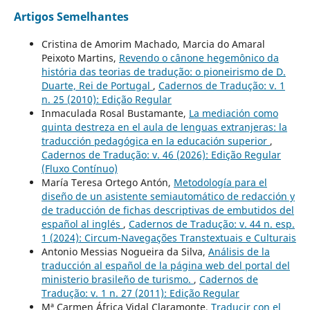
Artigos Semelhantes
Cristina de Amorim Machado, Marcia do Amaral
Peixoto Martins,
Revendo o cânone hegemônico da
história das teorias de tradução: o pioneirismo de D.
Duarte, Rei de Portugal
,
Cadernos de Tradução: v. 1
n. 25 (2010): Edição Regular
Inmaculada Rosal Bustamante,
La mediación como
quinta destreza en el aula de lenguas extranjeras: la
traducción pedagógica en la educación superior
,
Cadernos de Tradução: v. 46 (2026): Edição Regular
(Fluxo Contínuo)
María Teresa Ortego Antón,
Metodología para el
diseño de un asistente semiautomático de redacción y
de traducción de fichas descriptivas de embutidos del
español al inglés
,
Cadernos de Tradução: v. 44 n. esp.
1 (2024): Circum-Navegações Transtextuais e Culturais
Antonio Messias Nogueira da Silva,
Análisis de la
traducción al español de la página web del portal del
ministerio brasileño de turismo.
,
Cadernos de
Tradução: v. 1 n. 27 (2011): Edição Regular
Mª Carmen África Vidal Claramonte,
Traducir con el