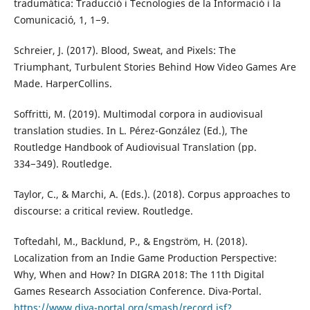
tradumàtica: Traducció i Tecnologies de la Informació i la
Comunicació, 1, 1−9.
Schreier, J. (2017). Blood, Sweat, and Pixels: The
Triumphant, Turbulent Stories Behind How Video Games Are
Made. HarperCollins.
Soffritti, M. (2019). Multimodal corpora in audiovisual
translation studies. In L. Pérez-González (Ed.), The
Routledge Handbook of Audiovisual Translation (pp.
334−349). Routledge.
Taylor, C., & Marchi, A. (Eds.). (2018). Corpus approaches to
discourse: a critical review. Routledge.
Toftedahl, M., Backlund, P., & Engström, H. (2018).
Localization from an Indie Game Production Perspective:
Why, When and How? In DIGRA 2018: The 11th Digital
Games Research Association Conference. Diva-Portal.
https://www.diva-portal.org/smash/record.jsf?