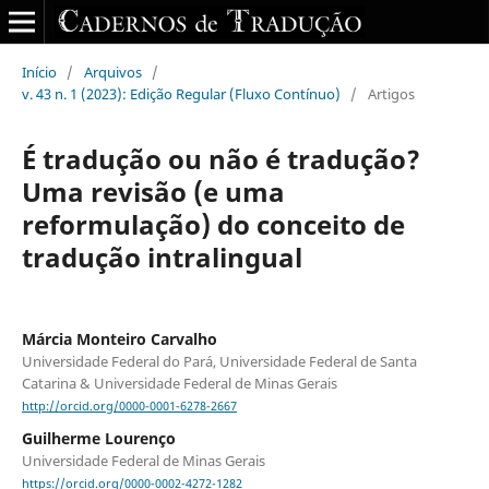
Início
/
Arquivos
/
v. 43 n. 1 (2023): Edição Regular (Fluxo Contínuo)
/
Artigos
É tradução ou não é tradução?
Uma revisão (e uma
reformulação) do conceito de
tradução intralingual
Márcia Monteiro Carvalho
Universidade Federal do Pará, Universidade Federal de Santa
Catarina & Universidade Federal de Minas Gerais
http://orcid.org/0000-0001-6278-2667
Guilherme Lourenço
Universidade Federal de Minas Gerais
https://orcid.org/0000-0002-4272-1282