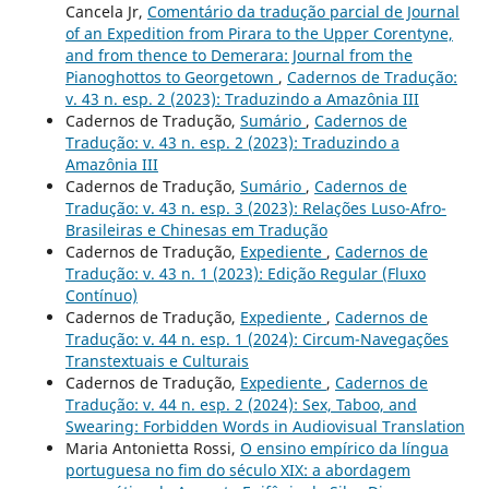
Cancela Jr,
Comentário da tradução parcial de Journal
of an Expedition from Pirara to the Upper Corentyne,
and from thence to Demerara: Journal from the
Pianoghottos to Georgetown
,
Cadernos de Tradução:
v. 43 n. esp. 2 (2023): Traduzindo a Amazônia III
Cadernos de Tradução,
Sumário
,
Cadernos de
Tradução: v. 43 n. esp. 2 (2023): Traduzindo a
Amazônia III
Cadernos de Tradução,
Sumário
,
Cadernos de
Tradução: v. 43 n. esp. 3 (2023): Relações Luso-Afro-
Brasileiras e Chinesas em Tradução
Cadernos de Tradução,
Expediente
,
Cadernos de
Tradução: v. 43 n. 1 (2023): Edição Regular (Fluxo
Contínuo)
Cadernos de Tradução,
Expediente
,
Cadernos de
Tradução: v. 44 n. esp. 1 (2024): Circum-Navegações
Transtextuais e Culturais
Cadernos de Tradução,
Expediente
,
Cadernos de
Tradução: v. 44 n. esp. 2 (2024): Sex, Taboo, and
Swearing: Forbidden Words in Audiovisual Translation
Maria Antonietta Rossi,
O ensino empírico da língua
portuguesa no fim do século XIX: a abordagem