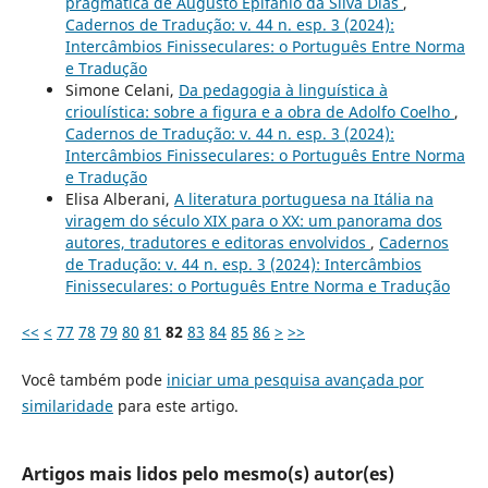
pragmática de Augusto Epifânio da Silva Dias
,
Cadernos de Tradução: v. 44 n. esp. 3 (2024):
Intercâmbios Finisseculares: o Português Entre Norma
e Tradução
Simone Celani,
Da pedagogia à linguística à
crioulística: sobre a figura e a obra de Adolfo Coelho
,
Cadernos de Tradução: v. 44 n. esp. 3 (2024):
Intercâmbios Finisseculares: o Português Entre Norma
e Tradução
Elisa Alberani,
A literatura portuguesa na Itália na
viragem do século XIX para o XX: um panorama dos
autores, tradutores e editoras envolvidos
,
Cadernos
de Tradução: v. 44 n. esp. 3 (2024): Intercâmbios
Finisseculares: o Português Entre Norma e Tradução
<<
<
77
78
79
80
81
82
83
84
85
86
>
>>
Você também pode
iniciar uma pesquisa avançada por
similaridade
para este artigo.
Artigos mais lidos pelo mesmo(s) autor(es)