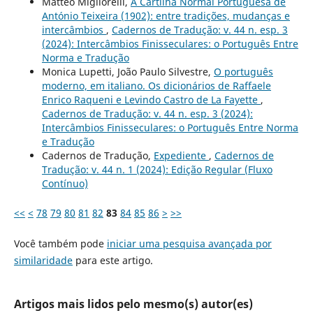
Matteo Migliorelli,
A Cartilha Normal Portuguésa de
António Teixeira (1902): entre tradições, mudanças e
intercâmbios
,
Cadernos de Tradução: v. 44 n. esp. 3
(2024): Intercâmbios Finisseculares: o Português Entre
Norma e Tradução
Monica Lupetti, João Paulo Silvestre,
O português
moderno, em italiano. Os dicionários de Raffaele
Enrico Raqueni e Levindo Castro de La Fayette
,
Cadernos de Tradução: v. 44 n. esp. 3 (2024):
Intercâmbios Finisseculares: o Português Entre Norma
e Tradução
Cadernos de Tradução,
Expediente
,
Cadernos de
Tradução: v. 44 n. 1 (2024): Edição Regular (Fluxo
Contínuo)
<<
<
78
79
80
81
82
83
84
85
86
>
>>
Você também pode
iniciar uma pesquisa avançada por
similaridade
para este artigo.
Artigos mais lidos pelo mesmo(s) autor(es)