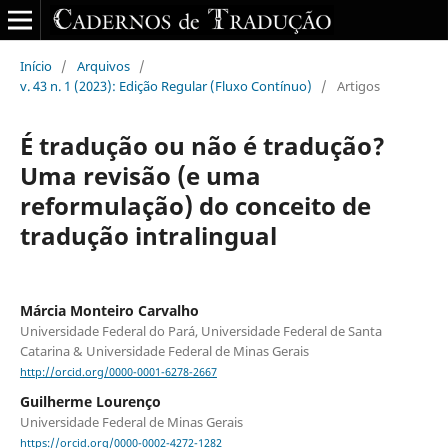
Início
/
Arquivos
/
v. 43 n. 1 (2023): Edição Regular (Fluxo Contínuo)
/
Artigos
É tradução ou não é tradução?
Uma revisão (e uma
reformulação) do conceito de
tradução intralingual
Márcia Monteiro Carvalho
Universidade Federal do Pará, Universidade Federal de Santa
Catarina & Universidade Federal de Minas Gerais
http://orcid.org/0000-0001-6278-2667
Guilherme Lourenço
Universidade Federal de Minas Gerais
https://orcid.org/0000-0002-4272-1282