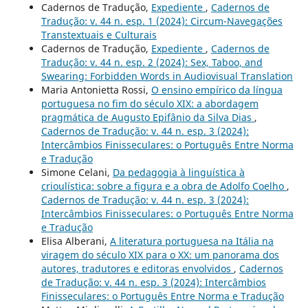
Cadernos de Tradução,
Expediente
,
Cadernos de
Tradução: v. 44 n. esp. 1 (2024): Circum-Navegações
Transtextuais e Culturais
Cadernos de Tradução,
Expediente
,
Cadernos de
Tradução: v. 44 n. esp. 2 (2024): Sex, Taboo, and
Swearing: Forbidden Words in Audiovisual Translation
Maria Antonietta Rossi,
O ensino empírico da língua
portuguesa no fim do século XIX: a abordagem
pragmática de Augusto Epifânio da Silva Dias
,
Cadernos de Tradução: v. 44 n. esp. 3 (2024):
Intercâmbios Finisseculares: o Português Entre Norma
e Tradução
Simone Celani,
Da pedagogia à linguística à
crioulística: sobre a figura e a obra de Adolfo Coelho
,
Cadernos de Tradução: v. 44 n. esp. 3 (2024):
Intercâmbios Finisseculares: o Português Entre Norma
e Tradução
Elisa Alberani,
A literatura portuguesa na Itália na
viragem do século XIX para o XX: um panorama dos
autores, tradutores e editoras envolvidos
,
Cadernos
de Tradução: v. 44 n. esp. 3 (2024): Intercâmbios
Finisseculares: o Português Entre Norma e Tradução