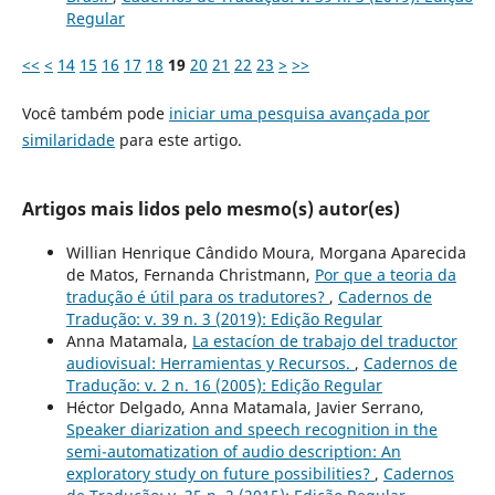
Regular
<<
<
14
15
16
17
18
19
20
21
22
23
>
>>
Você também pode
iniciar uma pesquisa avançada por
similaridade
para este artigo.
Artigos mais lidos pelo mesmo(s) autor(es)
Willian Henrique Cândido Moura, Morgana Aparecida
de Matos, Fernanda Christmann,
Por que a teoria da
tradução é útil para os tradutores?
,
Cadernos de
Tradução: v. 39 n. 3 (2019): Edição Regular
Anna Matamala,
La estacíon de trabajo del traductor
audiovisual: Herramientas y Recursos.
,
Cadernos de
Tradução: v. 2 n. 16 (2005): Edição Regular
Héctor Delgado, Anna Matamala, Javier Serrano,
Speaker diarization and speech recognition in the
semi-automatization of audio description: An
exploratory study on future possibilities?
,
Cadernos