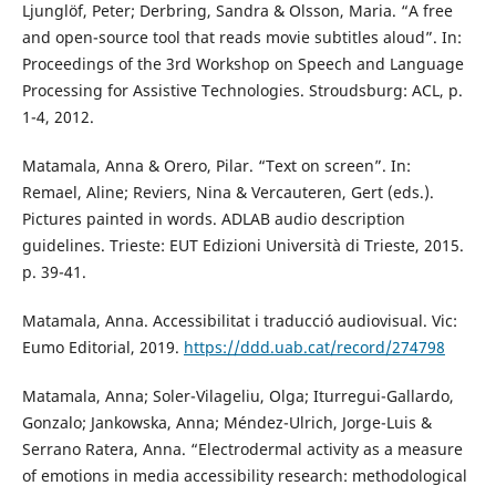
Ljunglöf, Peter; Derbring, Sandra & Olsson, Maria. “A free
and open-source tool that reads movie subtitles aloud”. In:
Proceedings of the 3rd Workshop on Speech and Language
Processing for Assistive Technologies. Stroudsburg: ACL, p.
1-4, 2012.
Matamala, Anna & Orero, Pilar. “Text on screen”. In:
Remael, Aline; Reviers, Nina & Vercauteren, Gert (eds.).
Pictures painted in words. ADLAB audio description
guidelines. Trieste: EUT Edizioni Università di Trieste, 2015.
p. 39-41.
Matamala, Anna. Accessibilitat i traducció audiovisual. Vic:
Eumo Editorial, 2019.
https://ddd.uab.cat/record/274798
Matamala, Anna; Soler-Vilageliu, Olga; Iturregui-Gallardo,
Gonzalo; Jankowska, Anna; Méndez-Ulrich, Jorge-Luis &
Serrano Ratera, Anna. “Electrodermal activity as a measure
of emotions in media accessibility research: methodological