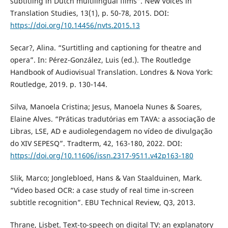
subtitling in Dutch multilingual films”. New Voices in
Translation Studies, 13(1), p. 50-78, 2015. DOI:
https://doi.org/10.14456/nvts.2015.13
Secar?, Alina. “Surtitling and captioning for theatre and
opera”. In: Pérez-González, Luis (ed.). The Routledge
Handbook of Audiovisual Translation. Londres & Nova York:
Routledge, 2019. p. 130-144.
Silva, Manoela Cristina; Jesus, Manoela Nunes & Soares,
Elaine Alves. “Práticas tradutórias em TAVA: a associação de
Libras, LSE, AD e audiolegendagem no vídeo de divulgação
do XIV SEPESQ”. Tradterm, 42, 163-180, 2022. DOI:
https://doi.org/10.11606/issn.2317-9511.v42p163-180
Slik, Marco; Jonglebloed, Hans & Van Staalduinen, Mark.
“Video based OCR: a case study of real time in-screen
subtitle recognition”. EBU Technical Review, Q3, 2013.
Thrane, Lisbet. Text-to-speech on digital TV: an explanatory