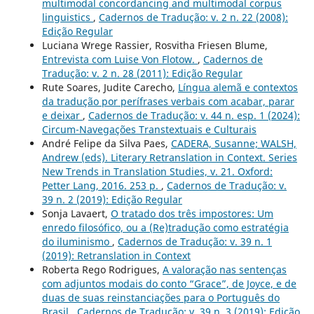
multimodal concordancing and multimodal corpus
linguistics
,
Cadernos de Tradução: v. 2 n. 22 (2008):
Edição Regular
Luciana Wrege Rassier, Rosvitha Friesen Blume,
Entrevista com Luise Von Flotow.
,
Cadernos de
Tradução: v. 2 n. 28 (2011): Edição Regular
Rute Soares, Judite Carecho,
Língua alemã e contextos
da tradução por perífrases verbais com acabar, parar
e deixar
,
Cadernos de Tradução: v. 44 n. esp. 1 (2024):
Circum-Navegações Transtextuais e Culturais
André Felipe da Silva Paes,
CADERA, Susanne; WALSH,
Andrew (eds). Literary Retranslation in Context. Series
New Trends in Translation Studies, v. 21. Oxford:
Petter Lang, 2016. 253 p.
,
Cadernos de Tradução: v.
39 n. 2 (2019): Edição Regular
Sonja Lavaert,
O tratado dos três impostores: Um
enredo filosófico, ou a (Re)tradução como estratégia
do iluminismo
,
Cadernos de Tradução: v. 39 n. 1
(2019): Retranslation in Context
Roberta Rego Rodrigues,
A valoração nas sentenças
com adjuntos modais do conto “Grace”, de Joyce, e de
duas de suas reinstanciações para o Português do
Brasil
,
Cadernos de Tradução: v. 39 n. 3 (2019): Edição