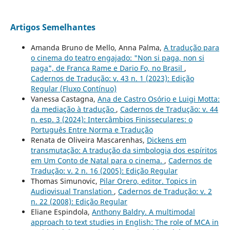
Artigos Semelhantes
Amanda Bruno de Mello, Anna Palma,
A tradução para
o cinema do teatro engajado: "Non si paga, non si
paga", de Franca Rame e Dario Fo, no Brasil
,
Cadernos de Tradução: v. 43 n. 1 (2023): Edição
Regular (Fluxo Contínuo)
Vanessa Castagna,
Ana de Castro Osório e Luigi Motta:
da mediação à tradução
,
Cadernos de Tradução: v. 44
n. esp. 3 (2024): Intercâmbios Finisseculares: o
Português Entre Norma e Tradução
Renata de Oliveira Mascarenhas,
Dickens em
transmutação: A tradução da simbologia dos espíritos
em Um Conto de Natal para o cinema.
,
Cadernos de
Tradução: v. 2 n. 16 (2005): Edição Regular
Thomas Simunovic,
Pilar Orero, editor. Topics in
Audiovisual Translation
,
Cadernos de Tradução: v. 2
n. 22 (2008): Edição Regular
Eliane Espindola,
Anthony Baldry. A multimodal
approach to text studies in English: The role of MCA in