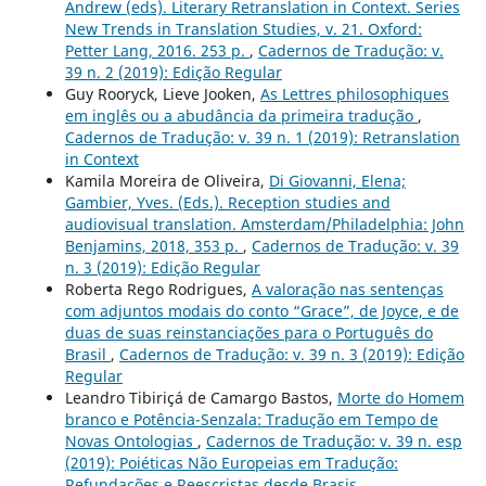
Andrew (eds). Literary Retranslation in Context. Series
New Trends in Translation Studies, v. 21. Oxford:
Petter Lang, 2016. 253 p.
,
Cadernos de Tradução: v.
39 n. 2 (2019): Edição Regular
Guy Rooryck, Lieve Jooken,
As Lettres philosophiques
em inglês ou a abudância da primeira tradução
,
Cadernos de Tradução: v. 39 n. 1 (2019): Retranslation
in Context
Kamila Moreira de Oliveira,
Di Giovanni, Elena;
Gambier, Yves. (Eds.). Reception studies and
audiovisual translation. Amsterdam/Philadelphia: John
Benjamins, 2018, 353 p.
,
Cadernos de Tradução: v. 39
n. 3 (2019): Edição Regular
Roberta Rego Rodrigues,
A valoração nas sentenças
com adjuntos modais do conto “Grace”, de Joyce, e de
duas de suas reinstanciações para o Português do
Brasil
,
Cadernos de Tradução: v. 39 n. 3 (2019): Edição
Regular
Leandro Tibiriçá de Camargo Bastos,
Morte do Homem
branco e Potência-Senzala: Tradução em Tempo de
Novas Ontologias
,
Cadernos de Tradução: v. 39 n. esp
(2019): Poiéticas Não Europeias em Tradução:
Refundações e Reescristas desde Brasis