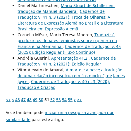
Daniel Martineschen,
Maria Stuart de Schiller em
tradução de Manuel Bandeira
,
Cadernos de
Tradução: v. 41 n. 3 (2021): Troca de Olhares: A
Literatura de Expressão Alemã no Brasil e a Literatura
Brasileira em Expressão Alemã
Cornelia Möser, Maria Teresa Mhereb,
Traduzir é
produzir: os debates feministas sobre o gênero na
França e na Alemanha
,
Cadernos de Tradução: v. 45
(2025): Edição Regular (Fluxo Contínuo)
Andréia Guerini,
Apresentação 41.2
,
Cadernos de
Tradução: v. 41 n. 2 (2021): Edição Regular
Vitor Alevato do Amaral,
A morte e a neve: a tradução
de uma relação inconspícua em “os mortos”, de James
Joyce
,
Cadernos de Tradução: v. 40 n. 3 (2020):
Tradução e Criação
<<
<
46
47
48
49
50
51
52
53
54
55
>
>>
Você também pode
iniciar uma pesquisa avançada por
similaridade
para este artigo.