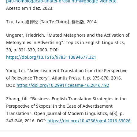
p40-homologacao-anatel-brasil.html#google_vignette
.
Acesso em 1 dez. 2023.
Tzu, Lao. 道德经 [Tao Te Ching]. 群出版, 2014.
Ungerer, Friedrich. “Muted Metaphors and the Activation of
Metonymies in Advertising”. Topics in English Linguistics,
30, p. 321-339, 2000. DOI:
https://doi.org/10.1515/9783110894677.321
Yang, Lei. “Advertisement Translation from the Perspective
of Relevance Theory”. Atlantis Press, 1, p. 875-878, 2016.
DOI:
https://doi.org/10.2991/icesame-16.2016.192
Zhang, Lili. “Business English Translation Strategies in the
Perspective of Skopos: In the Case of Advertisement
Translation”. Open Journal of Modern Linguistics, 6(3), p.
243-246, 2016. DOI:
https://doi.org/10.4236/ojml.2016.63026