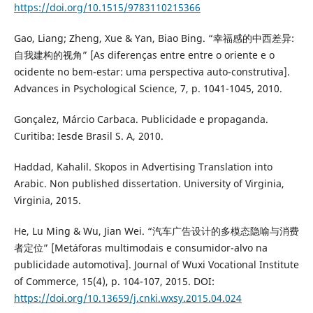
https://doi.org/10.1515/9783110215366
Gao, Liang; Zheng, Xue & Yan, Biao Bing. “幸福感的中西差异:
自我建构的视角” [As diferenças entre entre o oriente e o
ocidente no bem-estar: uma perspectiva auto-construtiva].
Advances in Psychological Science, 7, p. 1041-1045, 2010.
Gonçalez, Márcio Carbaca. Publicidade e propaganda.
Curitiba: Iesde Brasil S. A, 2010.
Haddad, Kahalil. Skopos in Advertising Translation into
Arabic. Non published dissertation. University of Virginia,
Virginia, 2015.
He, Lu Ming & Wu, Jian Wei. “汽车广告设计的多模态隐喻与消费
者定位” [Metáforas multimodais e consumidor-alvo na
publicidade automotiva]. Journal of Wuxi Vocational Institute
of Commerce, 15(4), p. 104-107, 2015. DOI:
https://doi.org/10.13659/j.cnki.wxsy.2015.04.024