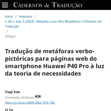
Início
/
Arquivos
/
v. 43 n. esp. 3 (2023): Relações Luso-Afro-Brasileiras e Chinesas em
Tradução
/
Artigos
Tradução de metáforas verbo-
pictóricas para páginas web do
smartphone Huawei P40 Pro à luz
da teoria de necessidades
Yuqi Sun
University of Macau
https://orcid.org/0000-0002-7310-1385
Zi Ye