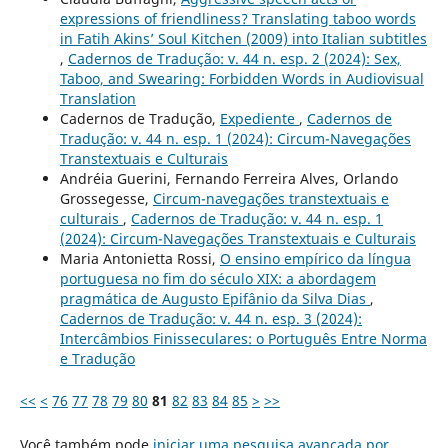
expressions of friendliness? Translating taboo words
in Fatih Akins’ Soul Kitchen (2009) into Italian subtitles
,
Cadernos de Tradução: v. 44 n. esp. 2 (2024): Sex,
Taboo, and Swearing: Forbidden Words in Audiovisual
Translation
Cadernos de Tradução,
Expediente
,
Cadernos de
Tradução: v. 44 n. esp. 1 (2024): Circum-Navegações
Transtextuais e Culturais
Andréia Guerini, Fernando Ferreira Alves, Orlando
Grossegesse,
Circum-navegações transtextuais e
culturais
,
Cadernos de Tradução: v. 44 n. esp. 1
(2024): Circum-Navegações Transtextuais e Culturais
Maria Antonietta Rossi,
O ensino empírico da língua
portuguesa no fim do século XIX: a abordagem
pragmática de Augusto Epifânio da Silva Dias
,
Cadernos de Tradução: v. 44 n. esp. 3 (2024):
Intercâmbios Finisseculares: o Português Entre Norma
e Tradução
<<
<
76
77
78
79
80
81
82
83
84
85
>
>>
Você também pode
iniciar uma pesquisa avançada por