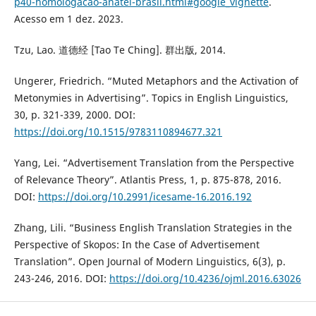
p40-homologacao-anatel-brasil.html#google_vignette
.
Acesso em 1 dez. 2023.
Tzu, Lao. 道德经 [Tao Te Ching]. 群出版, 2014.
Ungerer, Friedrich. “Muted Metaphors and the Activation of
Metonymies in Advertising”. Topics in English Linguistics,
30, p. 321-339, 2000. DOI:
https://doi.org/10.1515/9783110894677.321
Yang, Lei. “Advertisement Translation from the Perspective
of Relevance Theory”. Atlantis Press, 1, p. 875-878, 2016.
DOI:
https://doi.org/10.2991/icesame-16.2016.192
Zhang, Lili. “Business English Translation Strategies in the
Perspective of Skopos: In the Case of Advertisement
Translation”. Open Journal of Modern Linguistics, 6(3), p.
243-246, 2016. DOI:
https://doi.org/10.4236/ojml.2016.63026