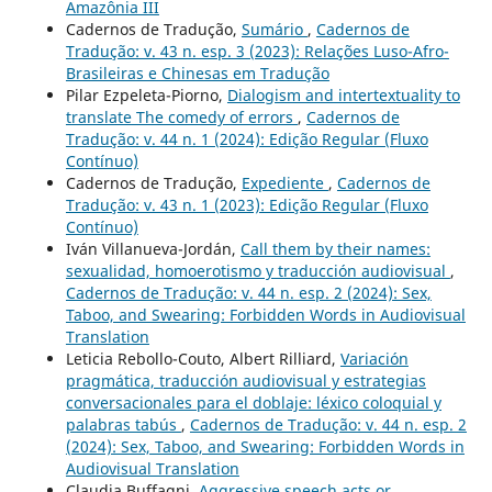
Amazônia III
Cadernos de Tradução,
Sumário
,
Cadernos de
Tradução: v. 43 n. esp. 3 (2023): Relações Luso-Afro-
Brasileiras e Chinesas em Tradução
Pilar Ezpeleta-Piorno,
Dialogism and intertextuality to
translate The comedy of errors
,
Cadernos de
Tradução: v. 44 n. 1 (2024): Edição Regular (Fluxo
Contínuo)
Cadernos de Tradução,
Expediente
,
Cadernos de
Tradução: v. 43 n. 1 (2023): Edição Regular (Fluxo
Contínuo)
Iván Villanueva-Jordán,
Call them by their names:
sexualidad, homoerotismo y traducción audiovisual
,
Cadernos de Tradução: v. 44 n. esp. 2 (2024): Sex,
Taboo, and Swearing: Forbidden Words in Audiovisual
Translation
Leticia Rebollo-Couto, Albert Rilliard,
Variación
pragmática, traducción audiovisual y estrategias
conversacionales para el doblaje: léxico coloquial y
palabras tabús
,
Cadernos de Tradução: v. 44 n. esp. 2
(2024): Sex, Taboo, and Swearing: Forbidden Words in
Audiovisual Translation
Claudia Buffagni,
Aggressive speech acts or