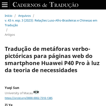
Início
/
Arquivos
/
v. 43 n. esp. 3 (2023): Relações Luso-Afro-Brasileiras e Chinesas em
Tradução
/
Artigos
Tradução de metáforas verbo-
pictóricas para páginas web do
smartphone Huawei P40 Pro à luz
da teoria de necessidades
Yuqi Sun
University of Macau
https://orcid.org/0000-0002-7310-1385
Zi Ye