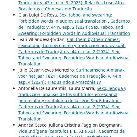
Tradução: v. 43 n. esp. 3 (2023): Relações Luso-Afro-
Brasileiras e Chinesas em Tradução
Gian Luigi De Rosa,
Sex, taboo, and swearing:
Forbidden words in audiovisual translation
,
Cadernos
de Tradução: v. 44 n. esp. 2 (2024): Sex, Taboo, and
Swearing: Forbidden Words in Audiovisual Translation
Iván Villanueva-Jordán,
Call them by their names:
sexualidad, homoerotismo y traducción audiovisual
,
Cadernos de Tradução: v. 44 n. esp. 2 (2024): Sex,
Taboo, and Swearing: Forbidden Words in Audiovisual
Translation
Júlio César Neves Monteiro,
Surinaamsche Almanak
voor het Jaar 1821
,
Cadernos de Tradução: v. 44 n.
esp. 4 (2024): Traduzindo a Amazônia IV
Antonella De Laurentiis, Laura Marra,
Sexo, lengua y
traducción: análisis de los subtítulos en español
peninsular y en italiano de la serie Sex Education
,
Cadernos de Tradução: v. 44 n. esp. 2 (2024): Sex,
Taboo, and Swearing: Forbidden Words in Audiovisual
Translation
Andréa Cesco, Juliana Cristina Faggion Bergmann,
Vida Indígena (capítulos I, II, XI e XII)
,
Cadernos de