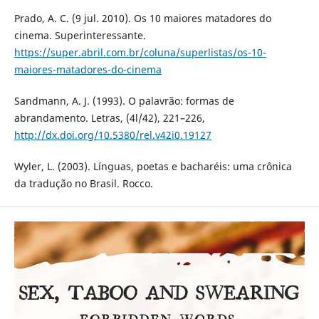
Prado, A. C. (9 jul. 2010). Os 10 maiores matadores do
cinema. Superinteressante.
https://super.abril.com.br/coluna/superlistas/os-10-
maiores-matadores-do-cinema
Sandmann, A. J. (1993). O palavrão: formas de
abrandamento. Letras, (4l/42), 221–226,
http://dx.doi.org/10.5380/rel.v42i0.19127
Wyler, L. (2003). Línguas, poetas e bacharéis: uma crônica
da tradução no Brasil. Rocco.