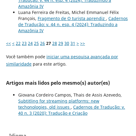
Tradução: v. 44 n. esp. 4 (2024): Traduzindo a
Amazônia IV
Luana Ferreira de Freitas, Michel Emmanuel Félix
François,
Fragmento de O turista aprendiz
,
Cadernos
de Tradução: v. 44 n. esp. 4 (2024): Traduzindo a
Amazônia IV
<<
<
22
23
24
25
26
27
28
29
30
31
>
>>
Você também pode
iniciar uma pesquisa avançada por
similaridade
para este artigo.
Artigos mais lidos pelo mesmo(s) autor(es)
Giovana Cordeiro Campos, Thais de Assis Azevedo,
Subtitling for streaming platforms: new
techonologies, old issues
,
Cadernos de Tradução: v.
40 n. 3 (2020): Tradução e Criação
Idioma