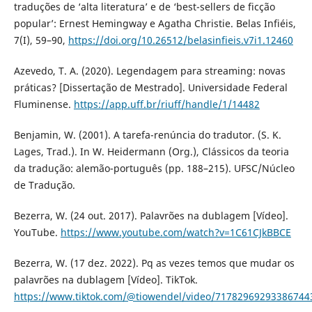
traduções de ‘alta literatura’ e de ‘best-sellers de ficção
popular’: Ernest Hemingway e Agatha Christie. Belas Infiéis,
7(I), 59–90,
https://doi.org/10.26512/belasinfieis.v7i1.12460
Azevedo, T. A. (2020). Legendagem para streaming: novas
práticas? [Dissertação de Mestrado]. Universidade Federal
Fluminense.
https://app.uff.br/riuff/handle/1/14482
Benjamin, W. (2001). A tarefa-renúncia do tradutor. (S. K.
Lages, Trad.). In W. Heidermann (Org.), Clássicos da teoria
da tradução: alemão-português (pp. 188–215). UFSC/Núcleo
de Tradução.
Bezerra, W. (24 out. 2017). Palavrões na dublagem [Vídeo].
YouTube.
https://www.youtube.com/watch?v=1C61CJkBBCE
Bezerra, W. (17 dez. 2022). Pq as vezes temos que mudar os
palavrões na dublagem [Vídeo]. TikTok.
https://www.tiktok.com/@tiowendel/video/71782969293386744