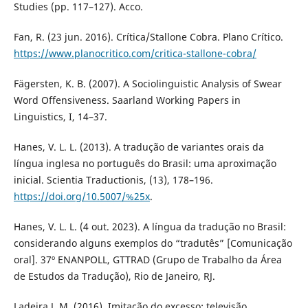
Studies (pp. 117–127). Acco.
Fan, R. (23 jun. 2016). Crítica/Stallone Cobra. Plano Crítico.
https://www.planocritico.com/critica-stallone-cobra/
Fägersten, K. B. (2007). A Sociolinguistic Analysis of Swear
Word Offensiveness. Saarland Working Papers in
Linguistics, I, 14–37.
Hanes, V. L. L. (2013). A tradução de variantes orais da
língua inglesa no português do Brasil: uma aproximação
inicial. Scientia Traductionis, (13), 178–196.
https://doi.org/10.5007/%25x
.
Hanes, V. L. L. (4 out. 2023). A língua da tradução no Brasil:
considerando alguns exemplos do “tradutês” [Comunicação
oral]. 37º ENANPOLL, GTTRAD (Grupo de Trabalho da Área
de Estudos da Tradução), Rio de Janeiro, RJ.
Ladeira J. M. (2016). Imitação do excesso: televisão,