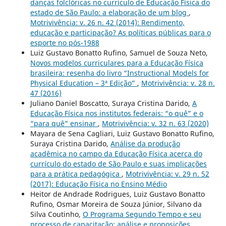
danças folclóricas no currículo de Educação Física do
estado de São Paulo: a elaboração de um blog
,
Motrivivência: v. 26 n. 42 (2014): Rendimento,
educação e participação? As políticas públicas para o
esporte no pós-1988
Luiz Gustavo Bonatto Rufino, Samuel de Souza Neto,
Novos modelos curriculares para a Educação Física
brasileira: resenha do livro “Instructional Models for
Physical Education – 3ª Edição”
,
Motrivivência: v. 28 n.
47 (2016)
Juliano Daniel Boscatto, Suraya Cristina Darido,
A
Educação Física nos institutos federais: “o quê” e o
“para quê” ensinar
,
Motrivivência: v. 32 n. 63 (2020)
Mayara de Sena Cagliari, Luiz Gustavo Bonatto Rufino,
Suraya Cristina Darido,
Análise da produção
acadêmica no campo da Educação Física acerca do
currículo do estado de São Paulo e suas implicações
para a prática pedagógica
,
Motrivivência: v. 29 n. 52
(2017): Educação Física no Ensino Médio
Heitor de Andrade Rodrigues, Luiz Gustavo Bonatto
Rufino, Osmar Moreira de Souza Júnior, Silvano da
Silva Coutinho,
O Programa Segundo Tempo e seu
processo de capacitação: análise e proposições
,