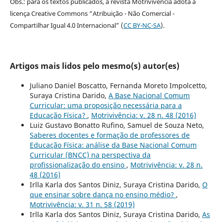
Obs.: para os textos publicados, a revista Motrivivência adota a
licença Creative Commons “Atribuição - Não Comercial -
Compartilhar Igual 4.0 Internacional” (
CC BY-NC-SA
).
Artigos mais lidos pelo mesmo(s) autor(es)
Juliano Daniel Boscatto, Fernanda Moreto Impolcetto,
Suraya Cristina Darido,
A Base Nacional Comum
Curricular: uma proposição necessária para a
Educação Física?
,
Motrivivência: v. 28 n. 48 (2016)
Luiz Gustavo Bonatto Rufino, Samuel de Souza Neto,
Saberes docentes e formação de professores de
Educação Física: análise da Base Nacional Comum
Curricular (BNCC) na perspectiva da
profissionalização do ensino
,
Motrivivência: v. 28 n.
48 (2016)
Irlla Karla dos Santos Diniz, Suraya Cristina Darido,
O
que ensinar sobre dança no ensino médio?
,
Motrivivência: v. 31 n. 58 (2019)
Irlla Karla dos Santos Diniz, Suraya Cristina Darido,
As