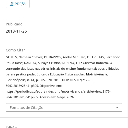
PDF/A
Publicado
2013-11-26
Como Citar
GOMES, Nathalia Chaves; DE BARROS, André Minuzzo; DE FREITAS, Fernando
Paulo Rosa; DARIDO, Suraya Cristina; RUFINO, Luiz Gustavo Bonatto. O
conteúdo das lutas nas séries iniciais do ensino fundamental: possibilidades
para a prática pedagógica da Educação Física escolar.
Motrivivência
,
Florianópolis, n. 41, p. 305–320, 2013. DOI: 10.5007/2175-
8042.2013v25n41p305. Disponível em:
https://periodicos.ufsc.br/index.php/motrivivencia/article/view/2175-
8042.2013v25n41p305. Acesso em: 6 ago. 2026.
Fomatos de Citação
Edição