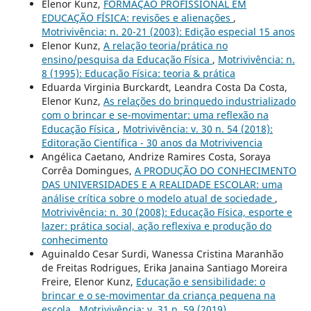
Elenor Kunz,
FORMAÇÃO PROFISSIONAL EM
EDUCAÇÃO FÍSICA: revisões e alienações
,
Motrivivência: n. 20-21 (2003): Edição especial 15 anos
Elenor Kunz,
A relação teoria/prática no
ensino/pesquisa da Educação Física
,
Motrivivência: n.
8 (1995): Educação Física: teoria & prática
Eduarda Virginia Burckardt, Leandra Costa Da Costa,
Elenor Kunz,
As relações do brinquedo industrializado
com o brincar e se-movimentar: uma reflexão na
Educação Física
,
Motrivivência: v. 30 n. 54 (2018):
Editoração Científica - 30 anos da Motrivivencia
Angélica Caetano, Andrize Ramires Costa, Soraya
Corrêa Domingues,
A PRODUÇÃO DO CONHECIMENTO
DAS UNIVERSIDADES E A REALIDADE ESCOLAR: uma
análise crítica sobre o modelo atual de sociedade
,
Motrivivência: n. 30 (2008): Educação Física, esporte e
lazer: prática social, ação reflexiva e produção do
conhecimento
Aguinaldo Cesar Surdi, Wanessa Cristina Maranhão
de Freitas Rodrigues, Erika Janaina Santiago Moreira
Freire, Elenor Kunz,
Educação e sensibilidade: o
brincar e o se-movimentar da criança pequena na
escola
,
Motrivivência: v. 31 n. 59 (2019)