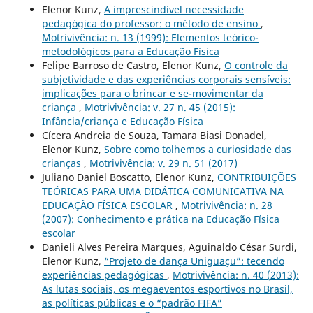
Elenor Kunz,
A imprescindível necessidade
pedagógica do professor: o método de ensino
,
Motrivivência: n. 13 (1999): Elementos teórico-
metodológicos para a Educação Física
Felipe Barroso de Castro, Elenor Kunz,
O controle da
subjetividade e das experiências corporais sensíveis:
implicações para o brincar e se-movimentar da
criança
,
Motrivivência: v. 27 n. 45 (2015):
Infância/criança e Educação Física
Cícera Andreia de Souza, Tamara Biasi Donadel,
Elenor Kunz,
Sobre como tolhemos a curiosidade das
crianças
,
Motrivivência: v. 29 n. 51 (2017)
Juliano Daniel Boscatto, Elenor Kunz,
CONTRIBUIÇÕES
TEÓRICAS PARA UMA DIDÁTICA COMUNICATIVA NA
EDUCAÇÃO FÍSICA ESCOLAR
,
Motrivivência: n. 28
(2007): Conhecimento e prática na Educação Física
escolar
Danieli Alves Pereira Marques, Aguinaldo César Surdi,
Elenor Kunz,
“Projeto de dança Uniguaçu”: tecendo
experiências pedagógicas
,
Motrivivência: n. 40 (2013):
As lutas sociais, os megaeventos esportivos no Brasil,
as políticas públicas e o “padrão FIFA”