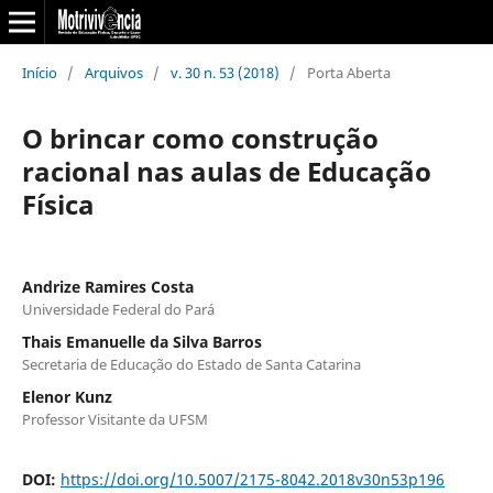
Início
/
Arquivos
/
v. 30 n. 53 (2018)
/
Porta Aberta
O brincar como construção
racional nas aulas de Educação
Física
Andrize Ramires Costa
Universidade Federal do Pará
Thais Emanuelle da Silva Barros
Secretaria de Educação do Estado de Santa Catarina
Elenor Kunz
Professor Visitante da UFSM
DOI:
https://doi.org/10.5007/2175-8042.2018v30n53p196