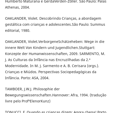
Humberto Maturana e GerdaVerden-Zöller. São Paulo: Palas
Athenas, 2004.
OAKLANDER, Violet. Descobrindo Crianças, a abordagem
gestáltica com crianças e adolescentes.São Paulo: Summus
editorial, 1980.
OAKLANDER, Violet.VerborgeneSchätzeheben: Wege in die
innere Welt Von Kindern und Jugendlichen.Stuttgart:
Konzepte der Humanwissenschaften, 2009. SARMENTO, M.
J. As Culturas da Infância nas Encruzilhadas da 2.ª
Modernidade. In M. J. Sarmento e A. B. Cerisara (orgs.).
Crianças e Miúdos. Perspectivas Sociopedagógicas da
Infância. Porto: ASA, 2004.
TAMBOER, J.W.J. Philosophie der
Bewegungswissenschaften.Hannover: Afra, 1994. (tradução
livre pelo ProfºElenorKunz)
TONUCCI, F. Quando as crianças dizem: Agora chega! Porto