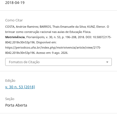
2018-04-19
Como Citar
COSTA, Andrize Ramires; BARROS, Thais Emanuelle da Silva; KUNZ, Elenor. O
brincar como construção racional nas aulas de Educação Física.
Motrivivência
, Florianópolis, v. 30, n. 53, p. 196–208, 2018. DOI: 10.5007/2175-
8042.2018v30n53p196. Disponível em:
https://periodicos.ufsc.br/index.php/motrivivencia/article/view/2175-
8042.2018v30n53p196. Acesso em: 9 ago. 2026.
Fomatos de Citação
Edição
v. 30 n. 53 (2018)
Seção
Porta Aberta