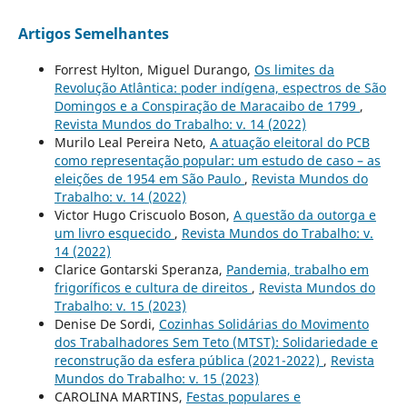
Artigos Semelhantes
Forrest Hylton, Miguel Durango,
Os limites da
Revolução Atlântica: poder indígena, espectros de São
Domingos e a Conspiração de Maracaibo de 1799
,
Revista Mundos do Trabalho: v. 14 (2022)
Murilo Leal Pereira Neto,
A atuação eleitoral do PCB
como representação popular: um estudo de caso – as
eleições de 1954 em São Paulo
,
Revista Mundos do
Trabalho: v. 14 (2022)
Victor Hugo Criscuolo Boson,
A questão da outorga e
um livro esquecido
,
Revista Mundos do Trabalho: v.
14 (2022)
Clarice Gontarski Speranza,
Pandemia, trabalho em
frigoríficos e cultura de direitos
,
Revista Mundos do
Trabalho: v. 15 (2023)
Denise De Sordi,
Cozinhas Solidárias do Movimento
dos Trabalhadores Sem Teto (MTST): Solidariedade e
reconstrução da esfera pública (2021-2022)
,
Revista
Mundos do Trabalho: v. 15 (2023)
CAROLINA MARTINS,
Festas populares e