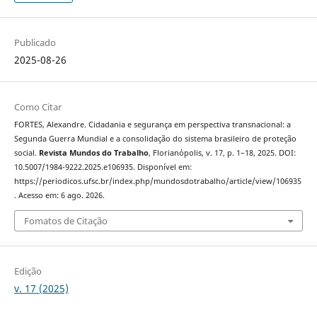
Publicado
2025-08-26
Como Citar
FORTES, Alexandre. Cidadania e segurança em perspectiva transnacional: a
Segunda Guerra Mundial e a consolidação do sistema brasileiro de proteção
social.
Revista Mundos do Trabalho
, Florianópolis, v. 17, p. 1–18, 2025. DOI:
10.5007/1984-9222.2025.e106935. Disponível em:
https://periodicos.ufsc.br/index.php/mundosdotrabalho/article/view/106935
. Acesso em: 6 ago. 2026.
Fomatos de Citação
Edição
v. 17 (2025)