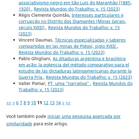
associativismo negro em São Luís do Maranhão (1885-
1920)
,
Revista Mundos do Trabalho: v. 15 (2023)
Régis Clemente Quintão,
Interesses particulares e
corrupção no Distrito dos Diamantes (Minas Gerais,
século XVIII)
,
Revista Mundos do Trabalho: v. 15
(2023)
Vincent Daumas,
Técnicas especializadas y saberes
compartidos en las minas de Potosí, siglo XVIII
,
Revista Mundos do Trabalho: v. 15 (2023)
Pablo Ghigliani,
As ditaduras argentina e brasileira
em ação: la potencia del método comparativo para el
estudio de las dictaduras latinoamericanas durante la
Guerra Fría
,
Revista Mundos do Trabalho: v. 15 (2023)
Valter Pomar,
PT, uma "narrativa"
,
Revista Mundos do
Trabalho: v. 15 (2023)
<<
<
6
7
8
9
10
11
12
13
14
>
>>
Você também pode
iniciar uma pesquisa avançada por
similaridade
para este artigo.