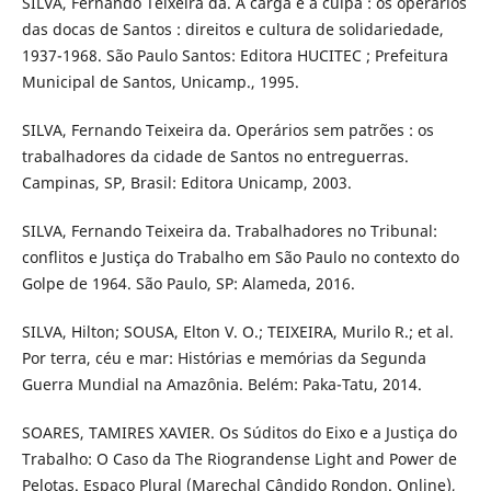
SILVA, Fernando Teixeira da. A carga e a culpa : os operários
das docas de Santos : direitos e cultura de solidariedade,
1937-1968. São Paulo Santos: Editora HUCITEC ; Prefeitura
Municipal de Santos, Unicamp., 1995.
SILVA, Fernando Teixeira da. Operários sem patrões : os
trabalhadores da cidade de Santos no entreguerras.
Campinas, SP, Brasil: Editora Unicamp, 2003.
SILVA, Fernando Teixeira da. Trabalhadores no Tribunal:
conflitos e Justiça do Trabalho em São Paulo no contexto do
Golpe de 1964. São Paulo, SP: Alameda, 2016.
SILVA, Hilton; SOUSA, Elton V. O.; TEIXEIRA, Murilo R.; et al.
Por terra, céu e mar: Histórias e memórias da Segunda
Guerra Mundial na Amazônia. Belém: Paka-Tatu, 2014.
SOARES, TAMIRES XAVIER. Os Súditos do Eixo e a Justiça do
Trabalho: O Caso da The Riograndense Light and Power de
Pelotas. Espaço Plural (Marechal Cândido Rondon. Online),