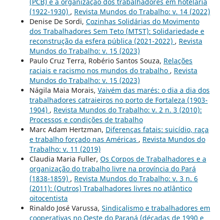
(PCB) e a organização dos trabalhadores em hotelaria
(1922-1930)
,
Revista Mundos do Trabalho: v. 14 (2022)
Denise De Sordi,
Cozinhas Solidárias do Movimento
dos Trabalhadores Sem Teto (MTST): Solidariedade e
reconstrução da esfera pública (2021-2022)
,
Revista
Mundos do Trabalho: v. 15 (2023)
Paulo Cruz Terra, Robério Santos Souza,
Relações
raciais e racismo nos mundos do trabalho
,
Revista
Mundos do Trabalho: v. 15 (2023)
Nágila Maia Morais,
Vaivém das marés: o dia a dia dos
trabalhadores catraieiros no porto de Fortaleza (1903-
1904)
,
Revista Mundos do Trabalho: v. 2 n. 3 (2010):
Processos e condições de trabalho
Marc Adam Hertzman,
Diferenças fatais: suicídio, raça
e trabalho forçado nas Américas
,
Revista Mundos do
Trabalho: v. 11 (2019)
Claudia Maria Fuller,
Os Corpos de Trabalhadores e a
organização do trabalho livre na província do Pará
(1838-1859)
,
Revista Mundos do Trabalho: v. 3 n. 6
(2011): (Outros) Trabalhadores livres no atlântico
oitocentista
Rinaldo José Varussa,
Sindicalismo e trabalhadores em
cooperativas no Oeste do Paraná (décadas de 1990 e