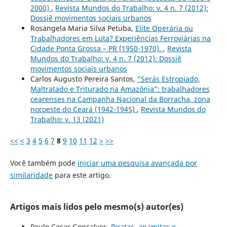
2000)
,
Revista Mundos do Trabalho: v. 4 n. 7 (2012):
Dossiê movimentos sociais urbanos
Rosangela Maria Silva Petuba,
Elite Operária ou
Trabalhadores em Luta? Experiências Ferroviárias na
Cidade Ponta Grossa – PR (1950-1970).
,
Revista
Mundos do Trabalho: v. 4 n. 7 (2012): Dossiê
movimentos sociais urbanos
Carlos Augusto Pereira Santos,
“Serás Estropiado,
Maltratado e Triturado na Amazônia”: trabalhadores
cearenses na Campanha Nacional da Borracha, zona
noroeste do Ceará (1942-1945)
,
Revista Mundos do
Trabalho: v. 13 (2021)
<<
<
3
4
5
6
7
8
9
10
11
12
>
>>
Você também pode
iniciar uma pesquisa avançada por
similaridade
para este artigo.
Artigos mais lidos pelo mesmo(s) autor(es)
Paulo Cesar Gonçalves,
Piratas, anamitas e